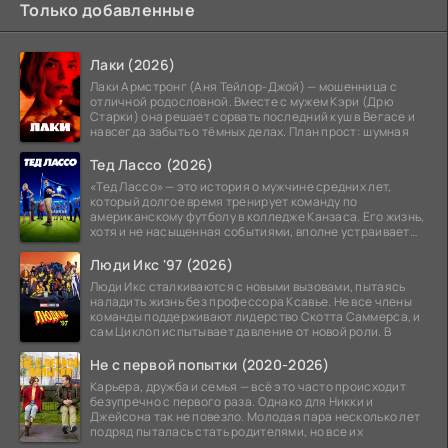
Только добавленные
Лаки (2026)
Лаки Армстронг (Аня Тейлор-Джой) — мошенница с
отличной родословной. Вместе с мужем Кэри (Дрю
Старки) она решает сорвать последний куш в Вегасе и
навсегда забыть о тёмных делах. План прост: шумная
Тед Лассо (2026)
«Тед Лассо» — это история о мужчине средних лет,
который долгое время тренирует команду по
американскому футболу в колледже Канзаса. Его жизнь,
хотя и не насыщенная событиями, вполне устраивает
его:
Люди Икс '97 (2026)
Люди Икс сталкиваются с новыми вызовами, пытаясь
наладить жизнь без профессора Ксавье. Не все члены
команды поддерживают лидерство Скотта Саммерса, и
сам Циклоп испытывает давление от новой роли. В
Не с первой попытки (2020-2026)
Карьера, дружба и семья — всё это часто происходит
безупречно с первого раза. Однако для Никки и
Джейсона так не повезло. Молодая пара несколько лет
подряд пыталась стать родителями, но все их