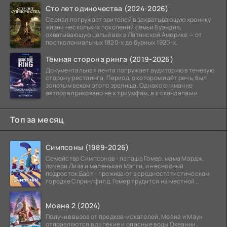
Сто лет одиночества (2024-2026)
Сериал погружает зрителей в захватывающую хронику
жизни нескольких поколений семьи Буэндиа,
охватывающую целый век в Латинской Америке — от
постколониальных 1820-х до бурных 1920-х.
Тёмная сторона ринга (2019-2026)
Документальная лента погружает аудиторию в теневую
сторону рестлинга. Период, о котором идёт речь, был
золотым веком этого зрелища. Однако внимание
авторов приковано не к триумфам, а к скандалам и
Топ за месяц
Симпсоны (1989-2026)
Семейство Симпсонов - папаша Гомер, мама Мардж,
дочери Лиза и маленькая Мэгги, и несносный
подросток Барт - проживают в среднестатистическом
городке Спрингфилд. Гомер трудится на местной
атомной
Моана 2 (2024)
Получив вызов от предков-искателей, Моана и Мауи
отправляются в далёкие и опасные воды Океании.