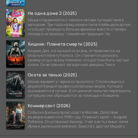
Не одна дома 2 (2025)
Маша отправляется с папой в летнее путешествие в
автодоме. Три года назад мама и папа пообещали дочке,
что будут проводить больше времени вместе и теперь
поездка на природу - семейная традиция. Но
Хищник: Планета смерти (2025)
Хищник Дек, изгнанный из клана, отправляется на
опасную планету Калиск. Он стремится доказать
своему отцу и всему племени, что достоин быть частью
клана. Он встречает загадочную девушку Тию и
Охота за тенью (2025)
Макао взывает к герою из прошлого. Столкнувшись с
дерзкой бандой профессиональных воров, полиция
оказывается в тупике. В отчаянной попытке переломить
ситуацию они обращаются за помощью к бывшему
Коммерсант (2026)
События фильма происходят в Москве. Действие
разворачивается в 1996 году. Главный герой — Андрей
Рубанов. Он успешный банкир. У него есть семья: жена
Ирма и маленький ребёнок. Вместе с другом Мишей у