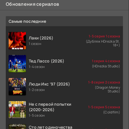
Обновления сериалов
Самые последние
1-5 серия 1 сезона
Лаки (2026)
(Дубляж HDrezka St.
1 сезон
18+)
Тед Лассо (2026)
1 серия 4 сезона
(HDrezka Studio)
1-4 сезон
1-8 серия 2 сезона
Люди Икс '97 (2026)
(Dragon Money
1-2 сезон
Studio)
Не с первой попытки
1-5 серия 5 сезона
(2020-2026)
(Coldfilm)
1-5 сезон
Сто лет одиночества