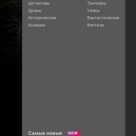
Детективы
Триллеры
Драмы
Ужасы
Исторические
Фантастические
Комедии
Фэнтези
Самые новые