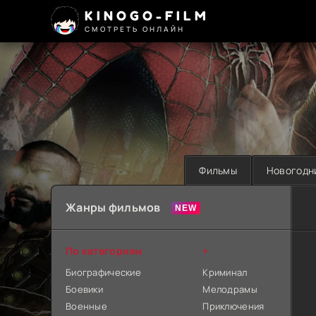
KINOGO-FILM
СМОТРЕТЬ ОНЛАЙН
Фильмы
Новогодн
Жанры фильмов
По категориям
+
Биографические
Криминал
Боевики
Мелодрамы
Военные
Приключения