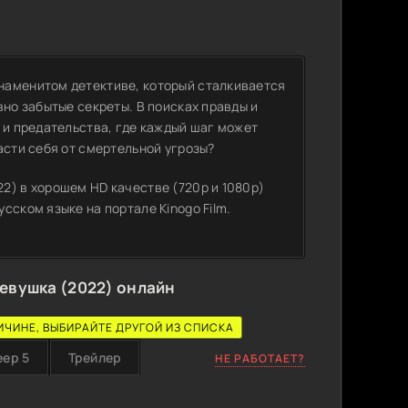
наменитом детективе, который сталкивается
вно забытые секреты. В поисках правды и
 и предательства, где каждый шаг может
асти себя от смертельной угрозы?
2) в хорошем HD качестве (720p и 1080p)
сском языке на портале Kinogo Film.
евушка (2022) онлайн
ИЧИНЕ, ВЫБИРАЙТЕ ДРУГОЙ ИЗ СПИСКА
еер 5
Трейлер
НЕ РАБОТАЕТ?