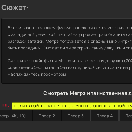
Сюжет:
В этом захватывающем фильме рассказывается история о з
с загадочной девушкой, чья тайна угрожает разоблачить да
разгадки загадки, Мегрэ погружается в опасный мир интриг
быть последним. Сможет ли он раскрыть тайну девушки и сп
Смотрите онлайн фильм Мегрэ и таинственная девушка (202
совершенно бесплатно и без надоедливой регистрации на ру
Наслаждайтесь просмотром!
Смотреть Мегрэ и таинственная д
!!!!:
ЕСЛИ КАКОЙ-ТО ПЛЕЕР НЕДОСТУПЕН ПО ОПРЕДЕЛЕННОЙ ПР
леер (4K,HD)
Плеер 2
Плеер 3
Плеер 4
Пл