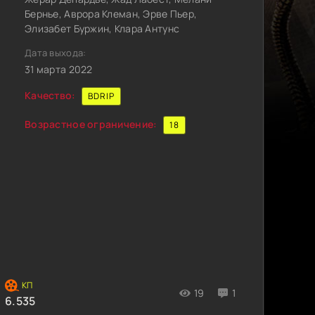
Бернье, Аврора Клеман, Эрве Пьер,
Элизабет Буржин, Клара Антунс
Дата выхода:
31 марта 2022
Качество:
BDRIP
Возрастное ограничение:
18
19
1
6.535