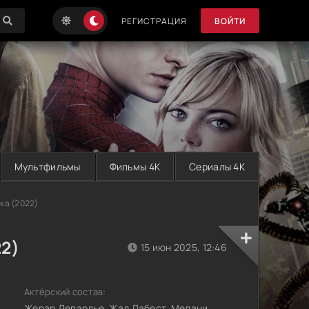
РЕГИСТРАЦИЯ
ВОЙТИ
Мультфильмы
Фильмы 4K
Сериалы 4K
ка (2022)
22)
15 июн 2025, 12:46
Актёрский состав:
Жерар Депардье, Жад Лабест, Мелани