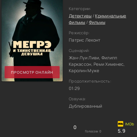
Категории:
Детективы
/
Криминальные
фильмы
/
Фильмы
Режиссёр:
Патрис Леконт
Сценарий:
Жан-Луи Ливи, Филипп
Каркассон, Реми Хименес,
Каролин Муже
ПРОСМОТР ОНЛАЙН
Продолжительность:
01:29
Озвучка:
Дублированный
0
5.9
Голосов:
0