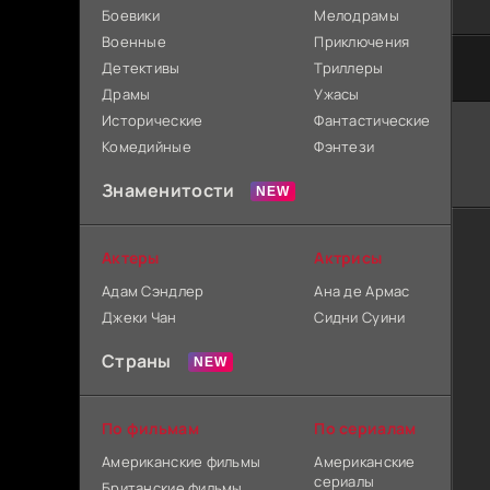
Боевики
Мелодрамы
Военные
Приключения
Детективы
Триллеры
Драмы
Ужасы
Исторические
Фантастические
Комедийные
Фэнтези
Знаменитости
Актеры
Актрисы
Адам Сэндлер
Ана де Армас
Джеки Чан
Сидни Суини
Страны
По фильмам
По сериалам
Американские фильмы
Американские
сериалы
Британские фильмы