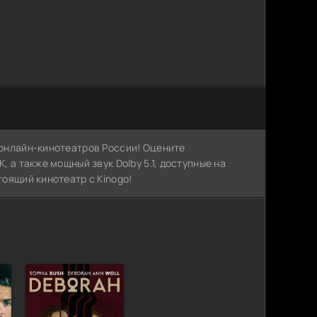
х онлайн-кинотеатров России! Оцените
, а также мощный звук Dolby 5.1, доступные на
тоящий кинотеатр с Kinogo!