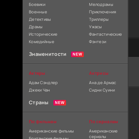
Боевики
Мелодрамы
Военные
Приключения
Детективы
Триллеры
Драмы
Ужасы
Исторические
Фантастические
Комедийные
Фэнтези
Знаменитости
Актеры
Актрисы
Адам Сэндлер
Ана де Армас
Джеки Чан
Сидни Суини
Страны
По фильмам
По сериалам
Американские фильмы
Американские
сериалы
Британские фильмы