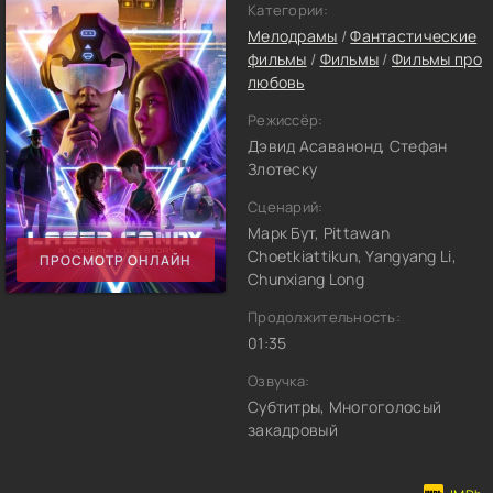
Категории:
Мелодрамы
/
Фантастические
фильмы
/
Фильмы
/
Фильмы про
любовь
Режиссёр:
Дэвид Асаванонд, Стефан
Злотеску
Сценарий:
Марк Бут, Pittawan
Choetkiattikun, Yangyang Li,
ПРОСМОТР ОНЛАЙН
Chunxiang Long
Продолжительность:
01:35
Озвучка:
Субтитры, Многоголосый
закадровый