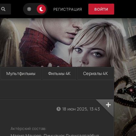
РЕГИСТРАЦИЯ
ВОЙТИ
Мультфильмы
Фильмы 4K
Сериалы 4K
18 июн 2025, 13:43
Актёрский состав:
Марио Маурер, Пимчанок Лывисадпайбул,