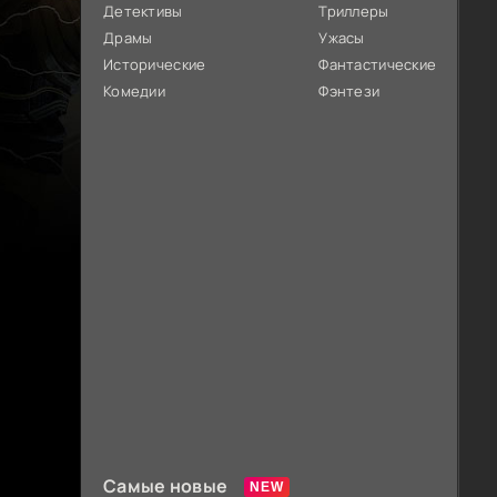
Детективы
Триллеры
Драмы
Ужасы
Исторические
Фантастические
Комедии
Фэнтези
Самые новые