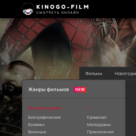
KINOGO-FILM
СМОТРЕТЬ ОНЛАЙН
Фильмы
Новогодн
Жанры фильмов
По категориям
+
Биографические
Криминал
Боевики
Мелодрамы
Военные
Приключения