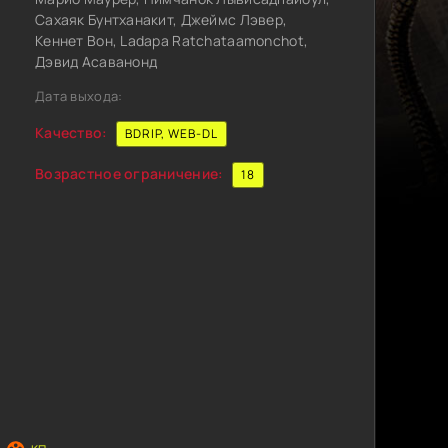
Сахаяк Бунтханакит, Джеймс Лэвер,
Кеннет Вон, Ladapa Ratchataamonchot,
Дэвид Асаванонд
Дата выхода:
Качество:
BDRIP, WEB-DL
Возрастное ограничение:
18