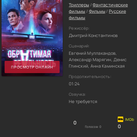
Триллеры
/
Фантастические
фильмы
/
Фильмы
/
Русские
фильмы
Режиссёр:
Дмитрий Константинов
Сценарий:
Евгений Муллакандов,
Александр Марягин, Денис
Глинский, Анна Каминская
ПРОСМОТР ОНЛАЙН
Продолжительность:
01:24
Озвучка:
Не требуется
0
0
Голосов:
0