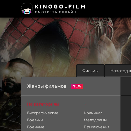
KINOGO-FILM
СМОТРЕТЬ ОНЛАЙН
Фильмы
Новогодн
Жанры фильмов
По категориям
+
Биографические
Криминал
Боевики
Мелодрамы
Военные
Приключения