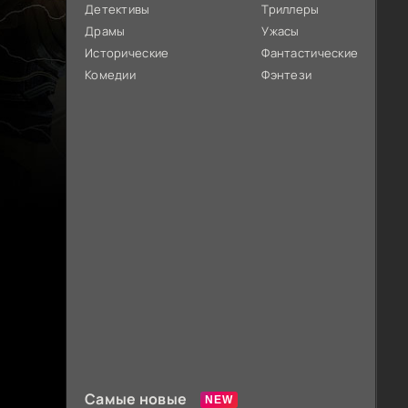
Детективы
Триллеры
Драмы
Ужасы
Исторические
Фантастические
Комедии
Фэнтези
Самые новые