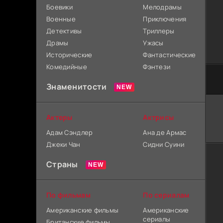
Боевики
Мелодрамы
Военные
Приключения
Детективы
Триллеры
Драмы
Ужасы
Исторические
Фантастические
Комедийные
Фэнтези
Знаменитости
Актеры
Актрисы
Адам Сэндлер
Ана де Армас
Джеки Чан
Сидни Суини
Страны
По фильмам
По сериалам
Американские фильмы
Американские
сериалы
Британские фильмы