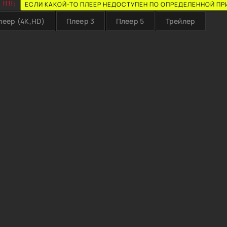
!!!!:
ЕСЛИ КАКОЙ-ТО ПЛЕЕР НЕДОСТУПЕН ПО ОПРЕДЕЛЕННОЙ ПР
леер (4K,HD)
Плеер 3
Плеер 5
Трейлер