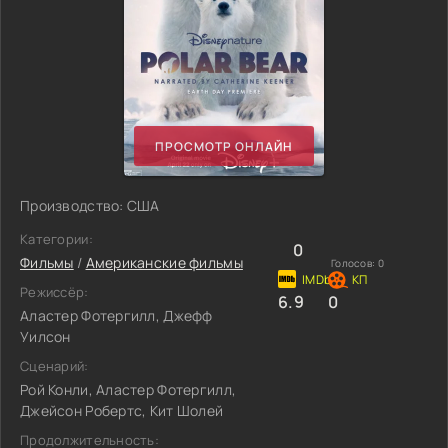
ПРОСМОТР ОНЛАЙН
Производство: США
Категории:
0
Фильмы
/
Американские фильмы
Голосов:
0
Режиссёр:
6.9
0
Аластер Фотергилл, Джефф
Уилсон
Сценарий:
Рой Конли, Аластер Фотергилл,
Джейсон Робертс, Кит Шолей
Продолжительность: