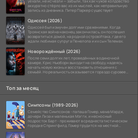
уехали, не исчезли — забыли, так как чужое колдовство
аккуратно стёрло вас из их мыслей, как неправильную
запись из дневника. Питер Паркер существует
Одиссея (2026)
Одиссей был измучен долгими сражениями. Когда
Троянская война наконец закончилась, он поспешил
возвратиться домой, на родной остров Итака, где его
ждали любимая супруга Пенелопа и их сын Телемах.
Новорождённый (2026)
После семи долгих лет, проведённых в одиночной
камере, Крис Ньюборн выходит на свободу, надеясь
начать новую жизнь и восстановить отношения с
семьёй. Но реальность оказывается гораздо суровее
его
Топ за месяц
Симпсоны (1989-2026)
Семейство Симпсонов - папаша Гомер, мама Мардж,
дочери Лиза и маленькая Мэгги, и несносный
подросток Барт - проживают в среднестатистическом
городке Спрингфилд. Гомер трудится на местной
атомной