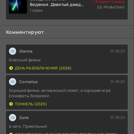
1-8 серия 1 сезона
Видения. Девятый джедай
(LE-Production)
(2026)
1 сезон
Комментируют
Glenna
01.08.26
Классный фильм.
ДЕНЬ РАЗОБЛАЧЕНИЯ (2026)
Cornelius
01.08.26
Хороший фильм, интересный сюжет, и хорошая игра
Елизаветы Боярской .
ТОННЕЛЬ (2025)
Zane
01.08.26
а чего. Прикольный.