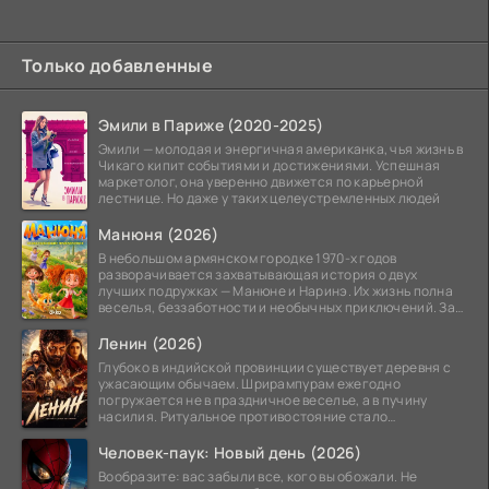
Только добавленные
Эмили в Париже (2020-2025)
Эмили — молодая и энергичная американка, чья жизнь в
Чикаго кипит событиями и достижениями. Успешная
маркетолог, она уверенно движется по карьерной
лестнице. Но даже у таких целеустремленных людей
Манюня (2026)
В небольшом армянском городке 1970-х годов
разворачивается захватывающая история о двух
лучших подружках — Манюне и Наринэ. Их жизнь полна
веселья, беззаботности и необычных приключений. За
девочками
Ленин (2026)
Глубоко в индийской провинции существует деревня с
ужасающим обычаем. Шрирампурам ежегодно
погружается не в праздничное веселье, а в пучину
насилия. Ритуальное противостояние стало
обязательной
Человек-паук: Новый день (2026)
Вообразите: вас забыли все, кого вы обожали. Не