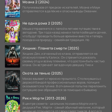
Моана 2 (2024)
Получив вызов от предков-искателей, Моана и Мауи
отправляются в далёкие и опасные воды Океании.
Не одна дома 2 (2025)
Маша отправляется с папой в летнее путешествие в
автодоме. Три года назад мама и папа пообещали дочке,
что будут проводить больше времени вместе и теперь
поездка на природу - семейная традиция. Но
Хищник: Планета смерти (2025)
Хищник Дек, изгнанный из клана, отправляется на
опасную планету Калиск. Он стремится доказать
своему отцу и всему племени, что достоин быть частью
клана. Он встречает загадочную девушку Тию и
Охота за тенью (2025)
Макао взывает к герою из прошлого. Столкнувшись с
дерзкой бандой профессиональных воров, полиция
оказывается в тупике. В отчаянной попытке переломить
ситуацию они обращаются за помощью к бывшему
Рик и Морти (2013-2026)
В центре сюжета - школьник по имени Морти и его
дедушка Рик. Морти - самый обычный мальчик, который
ничем не отличается от своих сверстников. А вот его