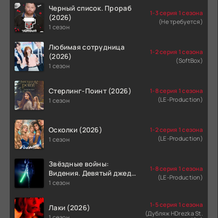
Черный список. Прораб
1-3 серия 1 сезона
(2026)
(Не требуется)
1 сезон
Любимая сотрудница
1-2 серия 1 сезона
(2026)
(SoftBox)
1 сезон
Стерлинг-Поинт (2026)
1-8 серия 1 сезона
(LE-Production)
1 сезон
Осколки (2026)
1-2 серия 1 сезона
(LE-Production)
1 сезон
Звёздные войны:
1-8 серия 1 сезона
Видения. Девятый джедай
(LE-Production)
(2026)
1 сезон
1-5 серия 1 сезона
Лаки (2026)
(Дубляж HDrezka St.
1 сезон