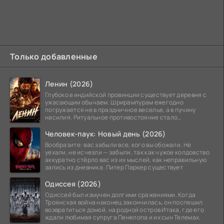
Только добавленные
Ленин (2026)
Глубоко в индийской провинции существует деревня с
ужасающим обычаем. Шрирампурам ежегодно
погружается не в праздничное веселье, а в пучину
насилия. Ритуальное противостояние стало
обязательной
Человек-паук: Новый день (2026)
Вообразите: вас забыли все, кого вы обожали. Не
уехали, не исчезли — забыли, так как чужое колдовство
аккуратно стёрло вас из их мыслей, как неправильную
запись из дневника. Питер Паркер существует
Одиссея (2026)
Одиссей был измучен долгими сражениями. Когда
Троянская война наконец закончилась, он поспешил
возвратиться домой, на родной остров Итака, где его
ждали любимая супруга Пенелопа и их сын Телемах.