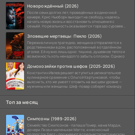
Новорождённый (2026)
После семи долгих лет, проведённых в одиночной
камере, Крис Ньюборн выходит на свободу, надеясь
начать новую жизнь и восстановить отношения с
семьёй. Но реальность оказывается гораздо суровее
его
Зловещие мертвецы: Пекло (2026)
Пережив личную трагедию, женщина отправляется к
родственникам в дом, расположенный в отдалённом
уголке. Ей нужно лишь одно: тишина, душевное тепло и
возможность хоть ненадолго забыть о плохом. Однако
Домохозяйки против шефов (2025-2026)
Константин Ивлев решает вступить в увлекательное
кулинарное сражение с Ольгой Картунковой, чтобы
выяснить, кто же умеет готовить на высшем уровне —
мужчины или женщины. Шеф-повар соберет команду
Топ за месяц
Симпсоны (1989-2026)
Семейство Симпсонов - папаша Гомер, мама Мардж,
дочери Лиза и маленькая Мэгги, и несносный
подросток Барт - проживают в среднестатистическом