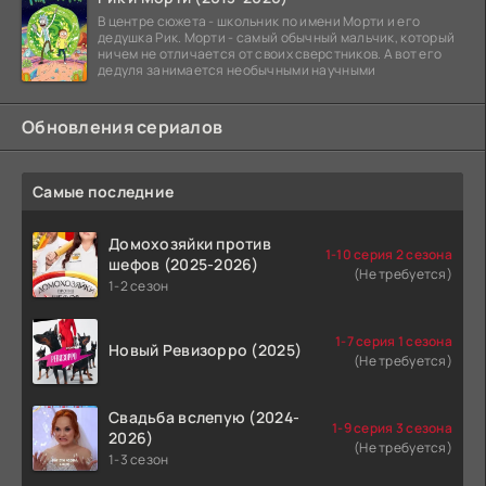
В центре сюжета - школьник по имени Морти и его
дедушка Рик. Морти - самый обычный мальчик, который
ничем не отличается от своих сверстников. А вот его
дедуля занимается необычными научными
Обновления сериалов
Самые последние
Домохозяйки против
1-10 серия 2 сезона
шефов (2025-2026)
(Не требуется)
1-2 сезон
1-7 серия 1 сезона
Новый Ревизорро (2025)
(Не требуется)
Свадьба вслепую (2024-
1-9 серия 3 сезона
2026)
(Не требуется)
1-3 сезон