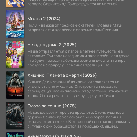
городке Спрингфилд. Гомер трудится на местной
атомной
Моана 2 (2024)
Получив вызов от предков-искателей, Моана и Мауи
отправляются в далёкие и опасные воды Океании.
Не одна дома 2 (2025)
Маша отправляется с папой в летнее путешествие в
автодоме. Три года назад мама и папа пообещали дочке,
что будут проводить больше времени вместе и теперь
поездка на природу - семейная традиция. Но
Хищник: Планета смерти (2025)
Хищник Дек, изгнанный из клана, отправляется на
опасную планету Калиск. Он стремится доказать
своему отцу и всему племени, что достоин быть частью
клана. Он встречает загадочную девушку Тию и
Охота за тенью (2025)
Макао взывает к герою из прошлого. Столкнувшись с
дерзкой бандой профессиональных воров, полиция
оказывается в тупике. В отчаянной попытке переломить
ситуацию они обращаются за помощью к бывшему
Рик и Морти (2013-2026)