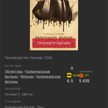
ПРОСМОТР ОНЛАЙН
Производство: Канада, США
Категории:
0
Детективы
/
Криминальные
Голосов:
0
фильмы
/
Фильмы
/
Американские
6.5
5.635
фильмы
Режиссёр:
Энтони С. Метчи
Сценарий:
Алехандре Коскас, Дин