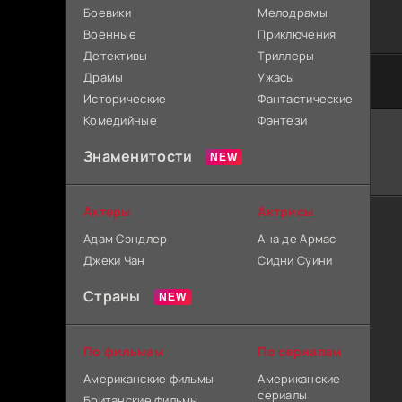
Боевики
Мелодрамы
Военные
Приключения
Детективы
Триллеры
Драмы
Ужасы
Исторические
Фантастические
Комедийные
Фэнтези
Знаменитости
Актеры
Актрисы
Адам Сэндлер
Ана де Армас
Джеки Чан
Сидни Суини
Страны
По фильмам
По сериалам
Американские фильмы
Американские
сериалы
Британские фильмы