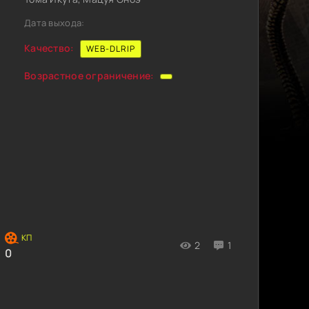
Дата выхода:
Качество:
WEB-DLRIP
Возрастное ограничение:
2
1
0