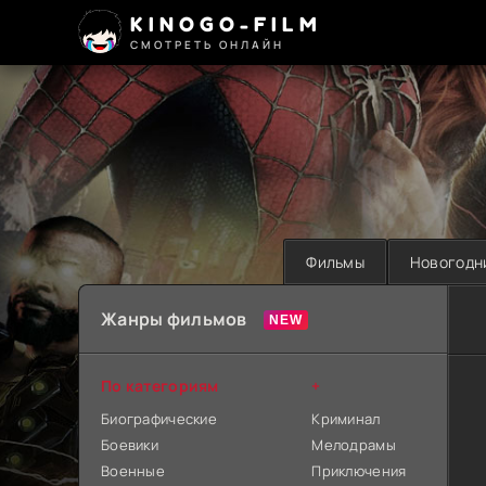
KINOGO-FILM
СМОТРЕТЬ ОНЛАЙН
Фильмы
Новогодн
Жанры фильмов
По категориям
+
Биографические
Криминал
Боевики
Мелодрамы
Военные
Приключения