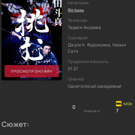
Категории:
Фильмы
Режиссёр:
Тадаси Аидзава
Сценарий:
Джули К. Фудзисима, Наоми
Сато
Продолжительность:
01:27
ПРОСМОТР ОНЛАЙН
Озвучка:
Одноголосый закадровый
0
7
Голосов:
0
Сюжет: