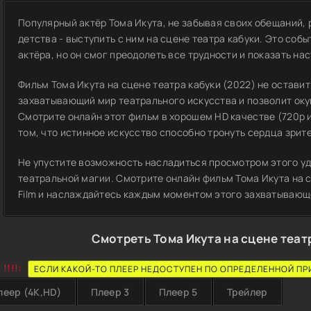
Популярный актёр Тома Икута, не забывая своих обещаний,
детства - выступить с ним на сцене театра кабуки. Это со
актёра, но он смог преодолеть все трудности и показать н
Фильм Тома Икута на сцене театра кабуки (2022) не оставит
захватывающий мир театрального искусства и позволит оку
Смотрите онлайн этот фильм в хорошем HD качестве (720p и 1
том, что истинное искусство способно тронуть сердца зрит
Не упустите возможность насладиться просмотром этого уд
театральной магии. Смотрите онлайн фильм Тома Икута на с
Film и наслаждайтесь каждым моментом этого захватывающ
Смотреть Тома Икута на сцене теат
!!!!:
ЕСЛИ КАКОЙ-ТО ПЛЕЕР НЕДОСТУПЕН ПО ОПРЕДЕЛЕННОЙ ПР
леер (4K,HD)
Плеер 3
Плеер 5
Трейлер