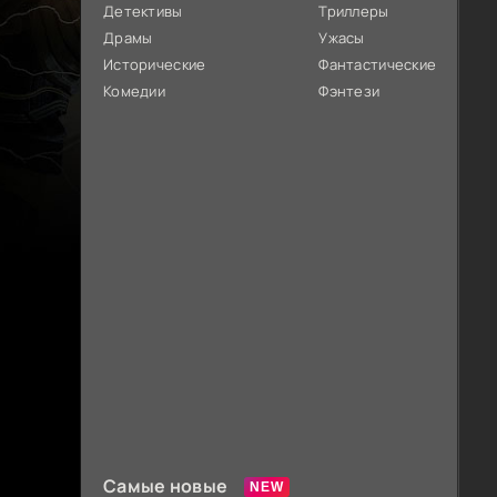
Детективы
Триллеры
Драмы
Ужасы
Исторические
Фантастические
Комедии
Фэнтези
Самые новые