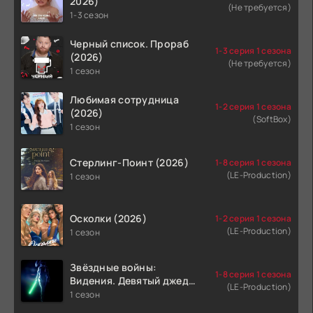
2026)
(Не требуется)
1-3 сезон
Черный список. Прораб
1-3 серия 1 сезона
(2026)
(Не требуется)
1 сезон
Любимая сотрудница
1-2 серия 1 сезона
(2026)
(SoftBox)
1 сезон
Стерлинг-Поинт (2026)
1-8 серия 1 сезона
(LE-Production)
1 сезон
Осколки (2026)
1-2 серия 1 сезона
(LE-Production)
1 сезон
Звёздные войны:
1-8 серия 1 сезона
Видения. Девятый джедай
(LE-Production)
(2026)
1 сезон