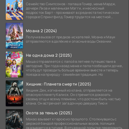
Семейство Симпсонов - папаша Гомер, мама Мардж,
дочери Лиза и маленькая Мэгги, и несносный
подросток Барт - проживают в среднестатистическом
городке Спрингфилд. Гомер трудится на местной
атомной
Моана 2 (2024)
Получив вызов от предков-искателей, Моана и Мауи
отправляются в далёкие и опасные воды Океании.
Не одна дома 2 (2025)
Маша отправляется с папой в летнее путешествие в
автодоме. Три года назад мама и папа пообещали дочке,
что будут проводить больше времени вместе и теперь
поездка на природу - семейная традиция. Но
Хищник: Планета смерти (2025)
Хищник Дек, изгнанный из клана, отправляется на
опасную планету Калиск. Он стремится доказать
своему отцу и всему племени, что достоин быть частью
клана. Он встречает загадочную девушку Тию и
Охота за тенью (2025)
Макао взывает к герою из прошлого. Столкнувшись с
дерзкой бандой профессиональных воров, полиция
оказывается в тупике. В отчаянной попытке переломить