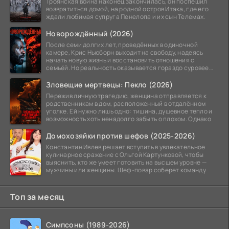
Троянская война наконец закончилась, он поспешил
возвратиться домой, на родной остров Итака, где его
ждали любимая супруга Пенелопа и их сын Телемах.
Новорождённый (2026)
После семи долгих лет, проведённых в одиночной
камере, Крис Ньюборн выходит на свободу, надеясь
начать новую жизнь и восстановить отношения с
семьёй. Но реальность оказывается гораздо суровее
его
Зловещие мертвецы: Пекло (2026)
Пережив личную трагедию, женщина отправляется к
родственникам в дом, расположенный в отдалённом
уголке. Ей нужно лишь одно: тишина, душевное тепло и
возможность хоть ненадолго забыть о плохом. Однако
Домохозяйки против шефов (2025-2026)
Константин Ивлев решает вступить в увлекательное
кулинарное сражение с Ольгой Картунковой, чтобы
выяснить, кто же умеет готовить на высшем уровне —
мужчины или женщины. Шеф-повар соберет команду
Топ за месяц
Симпсоны (1989-2026)