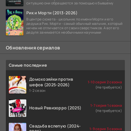
ситуацию они обращаются за помощью к бывшему
Рик и Морти (2013-2026)
В центре сюжета - школьник по имени Морти и его
дедушка Рик. Морти - самый обычный мальчик, который
ничем не отличается от своих сверстников. А вот его
дедуля занимается необычными научными
Обновления сериалов
Самые последние
Домохозяйки против
1-10 серия 2 сезона
шефов (2025-2026)
(Не требуется)
1-2 сезон
1-7 серия 1 сезона
Новый Ревизорро (2025)
(Не требуется)
Свадьба вслепую (2024-
1-9 серия 3 сезона