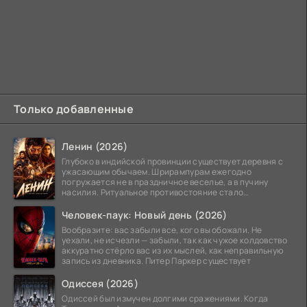
Только добавленные
Ленин (2026)
Глубоко в индийской провинции существует деревня с
ужасающим обычаем. Шрирампурам ежегодно
погружается не в праздничное веселье, а в пучину
насилия. Ритуальное противостояние стало
обязательной
Человек-паук: Новый день (2026)
Вообразите: вас забыли все, кого вы обожали. Не
уехали, не исчезли — забыли, так как чужое колдовство
аккуратно стёрло вас из их мыслей, как неправильную
запись из дневника. Питер Паркер существует
Одиссея (2026)
Одиссей был измучен долгими сражениями. Когда