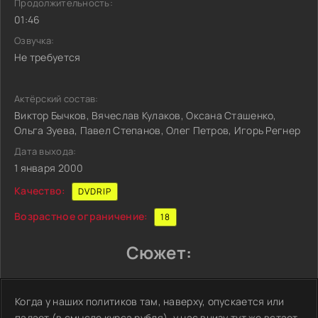
Продолжительность:
01:46
Озвучка:
Не требуется
Актёрский состав:
Виктор Бычков, Вячеслав Кулаков, Оксана Сташенко,
Ольга Зуева, Павел Степанов, Олег Петров, Игорь Регнер
Дата выхода:
1 января 2000
Качество:
DVDRIP
Возрастное ограничение:
18
Сюжет:
Когда у наших политиков там, наверху, опускается или
падает (в смысле курса рубля), у нас внизу тут же встает