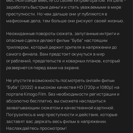
местной банде вместе со своим хитрым братом. Их цель -
заработать быстрые деньги и стать уважаемыми в мире
преступности. Но чем дальше они углубляются в
мафиозные дела, тем больше они рискуют своей жизнью.
Неожиданные повороты сюжета, запутанные интриги и
опасные сделки делают фильм "Буба" настоящим
триллером, который держит зрителя в напряжении до
самого финала. Вам предстоит окунуться в мир
ограблений, предательств и коварных планов, который
развернется перед вами на экране.
Не упустите возможность посмотреть онлайн фильм
"Буба" (2022) в высоком качестве HD (720p и 1080p) на
портале Kinogo Film. Без необходимости регистрации и
абсолютно бесплатно, вы сможете насладиться
захватывающим сюжетом и качественной картиной.
Погрузитесь в мир преступности и действия, которые
заставят вас держать весь фильм в напряжении.
Наслаждайтесь просмотром!