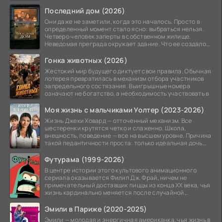
Последний дом (2026)
Они даже не заметили, когда это началось. Просто в
определенный момент стало ясно: выбраться нельзя.
Четверо человек заперты в собственном жилище.
Неведомая преграда окружает здание. Что ее создало
—
Гонка животных (2026)
Жестокий мир будущего диктует свои правила. Обычная
лотерея превратилась в механизм отбора участников
запредельного состязания. Выигрышные номера
означают не богатство, а необходимость участвовать в
Моя жизнь с мальчиками Уолтер (2023-2026)
Жизнь Джеки Ховард — отточенный механизм. Все
шестеренки крутятся четко и слаженно. Школа,
внешность, поведение — все на высшем уровне. Причина
такой педантичности проста: только идеальная дочь
может
Футурама (1999-2026)
В центре истории этого культового анимационного
сериала оказывается Филип Дж. Фрай, ничем не
примечательный доставщик пиццы из конца XX века, чья
жизнь кардинально меняется после случайной
заморозки
Эмили в Париже (2020-2025)
Эмили — молодая и энергичная американка, чья жизнь в