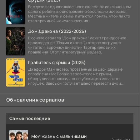
Все дети из одного школьного класса, за исключением
одного ребёнка, одновременно бесследно исчезают.
Местные жители и семьи пытаются понять, что или кто
стал причиной их исчезновения.
Дом Дракона (2022-2026)
В основе сериала "Дом дракона" лежит грандиозное
произведение "Пламя и кровь", которое погружает
читателя в хронику династии Таргариенов и их
правления. Этот литературный шедевр,
Грабитель с крыши (2025)
Джеффри Манчестер, прозванный за свои дерзкие
ограбления McDonald s грабителем с крыши,
обнаруживает неожиданное убежище в магазине
игрушек. Здесь он получает шанс перевести дух и
залечь на дно. Но
Обновления сериалов
Самые последние
Моя жизнь с мальчиками