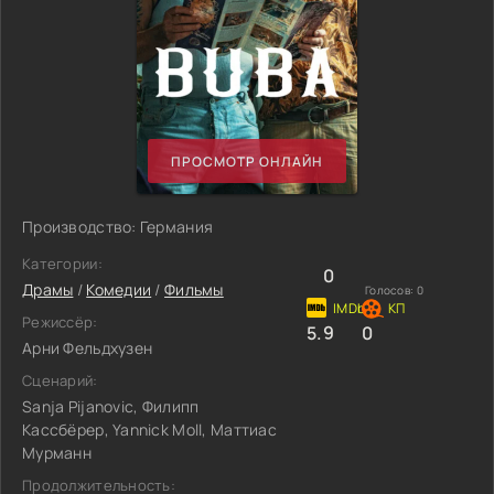
ПРОСМОТР ОНЛАЙН
Производство: Германия
Категории:
0
Драмы
/
Комедии
/
Фильмы
Голосов:
0
Режиссёр:
5.9
0
Арни Фельдхузен
Сценарий:
Sanja Pijanovic, Филипп
Кассбёрер, Yannick Moll, Маттиас
Мурманн
Продолжительность: