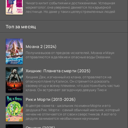
Чикаго кипит событиями и достижениями. Успешная
маркетолог, она уверенно движется по карьерной
лестнице. Но даже у таких целеустремленных людей
Топ за месяц
Моана 2 (2024)
Получив вызов от предков-искателей, Моана и Мауи
отправляются в далёкие и опасные воды Океании.
Хищник: Планета смерти (2025)
Хищник Дек, изгнанный из клана, отправляется на
опасную планету Калиск. Он стремится доказать
своему отцу и всему племени, что достоин быть частью
клана. Он встречает загадочную девушку Тию и
Рик и Морти (2013-2026)
В центре сюжета - школьник по имени Морти и его
дедушка Рик. Морти - самый обычный мальчик, который
ничем не отличается от своих сверстников. А вот его
дедуля занимается необычными научными
Орудия (2025)