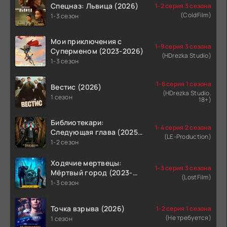
Спецназ: Львица (2026)
1-2 серия 3 сезона
(ColdFilm)
1-3 сезон
Мои приключения с
1-9 серия 3 сезона
Суперменом (2023-2026)
(HDrezka Studio)
1-3 сезон
1-6 серия 1 сезона
Вестис (2026)
(HDrezka Studio.
1 сезон
18+)
Библиотекари:
1-4 серия 2 сезона
Следующая глава (2025-
(LE-Production)
2026)
1-2 сезон
Ходячие мертвецы:
1-3 серия 3 сезона
Мёртвый город (2023-
(LostFilm)
2026)
1-3 сезон
Точка взрыва (2026)
1-2 серия 1 сезона
(Не требуется)
1 сезон