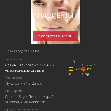
ПРОСМОТР ОНЛАЙН
Производство: США
Категории:
0
Драмы
/
Триллеры
/
Фильмы
/
Голосов:
0
Американские фильмы
5.1
5.78
Режиссёр:
Мукунда Майкл Дьюил
Сценарий:
Дэниэл Баур, Джоэль Мур, Даг
Мюррэй, Джо Алиберти
Продолжительность: