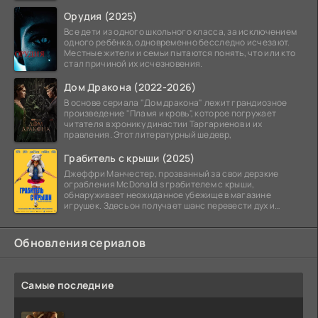
Орудия (2025)
Все дети из одного школьного класса, за исключением
одного ребёнка, одновременно бесследно исчезают.
Местные жители и семьи пытаются понять, что или кто
стал причиной их исчезновения.
Дом Дракона (2022-2026)
В основе сериала "Дом дракона" лежит грандиозное
произведение "Пламя и кровь", которое погружает
читателя в хронику династии Таргариенов и их
правления. Этот литературный шедевр,
Грабитель с крыши (2025)
Джеффри Манчестер, прозванный за свои дерзкие
ограбления McDonald s грабителем с крыши,
обнаруживает неожиданное убежище в магазине
игрушек. Здесь он получает шанс перевести дух и
залечь на дно. Но
Обновления сериалов
Самые последние