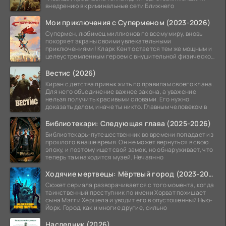
внедрению в криминальные сети Ближнего
Мои приключения с Суперменом (2023-2026)
Супермен, любимец миллионов по всему миру, вновь
покоряет экраны своими увлекательными
приключениями! Кларк Кент остается тем же мощным и
целеустремленным героем с внушительной физической
подготовкой.
Вестис (2026)
Киран с детства привык жить по правилам своего клана.
Для него объединение важнее закона, а уважение
нельзя получить красивыми словами. Его нужно
доказать делом, иначе ты никто. Главным человеком в
Библиотекари: Следующая глава (2025-2026)
Библиотекарь-путешественник во времени попадает из
прошлого в наше время. Он не может вернуться в свою
эпоху, и поэтому ищет свой замок, но обнаруживает, что
теперь там находится музей. Нечаянно
Ходячие мертвецы: Мёртвый город (2023-2026)
Сюжет сериала разворачивается с того момента, когда
таинственный преступник по имени Хорват похищает
сына Мэгги Хершела и уводит его в опустошенный Нью-
Йорк. Город, как и многие другие, сильно
Наследник (2026)