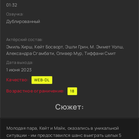
01:32
Озвучка:
Дублированный
Актёрский состав:
Эмиль Хирш, Кейт Босворт, Эшли Грин, М. Эммет Уолш,
Александра Сгамбати, Оливер Мур, Тиффани Смит
Дата выхода:
1 июня 2023
Качество:
WEB-DL
Возрастное ограничение:
18
Сюжет:
Молодая пара, Кейт и Майк, оказались в уникальной
ситуации - им предоставился шанс выиграть целых 5