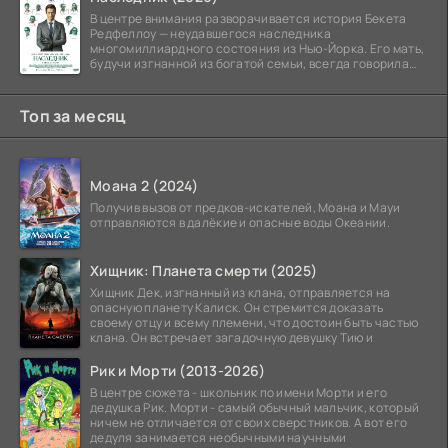
В центре внимания разворачивается история Бекета
Редфеллоу — неудавшегося наследника
многомиллиардного состояния из Нью-Йорка. Его мать,
будучи изгнанной из богатой семьи, всегда говорила
ему, что их
Топ за месяц
Моана 2 (2024)
Получив вызов от предков-искателей, Моана и Мауи
отправляются в далёкие и опасные воды Океании.
Хищник: Планета смерти (2025)
Хищник Дек, изгнанный из клана, отправляется на
опасную планету Калиск. Он стремится доказать
своему отцу и всему племени, что достоин быть частью
клана. Он встречает загадочную девушку Тию и
Рик и Морти (2013-2026)
В центре сюжета - школьник по имени Морти и его
дедушка Рик. Морти - самый обычный мальчик, который
ничем не отличается от своих сверстников. А вот его
дедуля занимается необычными научными