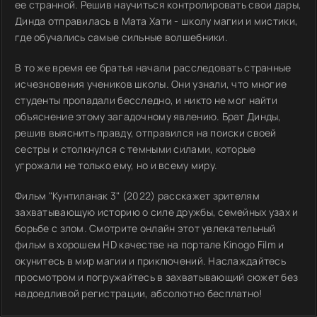
ее странной. Решив научиться контролировать свои дары,
Динда отправилась в Мата Хати - школу магии и мистики,
где обучались самые сильные волшебники.
В то же время ее братья начали расследовать странные
исчезновения учеников школы. Они узнали, что многие
студенты пропадали бесследно, и никто не мог найти
объяснение этому загадочному явлению. Брат Динды,
решив выяснить правду, отправился на поиски своей
сестры и столкнулся с темными силами, которые
угрожали не только ему, но и всему миру.
Фильм "Кунтиланак 3" (2022) расскажет зрителям
захватывающую историю о силе дружбы, семейных узах и
борьбе с злом. Смотрите онлайн этот увлекательный
фильм в хорошем HD качестве на портале Kinogo Film и
окунитесь в мир магии и приключений. Наслаждайтесь
просмотром и погружайтесь в захватывающий сюжет без
надоедливой регистрации, абсолютно бесплатно!