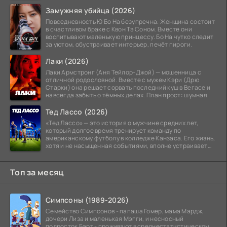
ними Ване
Замужняя убийца (2026)
Повседневность Ю Бо На безупречна. Женщина состоит
в счастливом браке с Квон Тэ Соном. Вместе они
воспитывают маленькую принцессу. Бо На чутко следит
за уютом, обустраивает интерьер, печёт пироги.
Лаки (2026)
Лаки Армстронг (Аня Тейлор-Джой) — мошенница с
отличной родословной. Вместе с мужем Кэри (Дрю
Старки) она решает сорвать последний куш в Вегасе и
навсегда забыть о тёмных делах. План прост: шумная
Тед Лассо (2026)
«Тед Лассо» — это история о мужчине средних лет,
который долгое время тренирует команду по
американскому футболу в колледже Канзаса. Его жизнь,
хотя и не насыщенная событиями, вполне устраивает
его:
Топ за месяц
Симпсоны (1989-2026)
Семейство Симпсонов - папаша Гомер, мама Мардж,
дочери Лиза и маленькая Мэгги, и несносный
подросток Барт - проживают в среднестатистическом