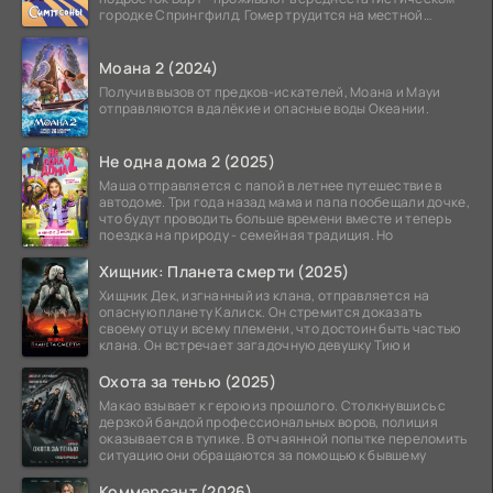
городке Спрингфилд. Гомер трудится на местной
атомной
Моана 2 (2024)
Получив вызов от предков-искателей, Моана и Мауи
отправляются в далёкие и опасные воды Океании.
Не одна дома 2 (2025)
Маша отправляется с папой в летнее путешествие в
автодоме. Три года назад мама и папа пообещали дочке,
что будут проводить больше времени вместе и теперь
поездка на природу - семейная традиция. Но
Хищник: Планета смерти (2025)
Хищник Дек, изгнанный из клана, отправляется на
опасную планету Калиск. Он стремится доказать
своему отцу и всему племени, что достоин быть частью
клана. Он встречает загадочную девушку Тию и
Охота за тенью (2025)
Макао взывает к герою из прошлого. Столкнувшись с
дерзкой бандой профессиональных воров, полиция
оказывается в тупике. В отчаянной попытке переломить
ситуацию они обращаются за помощью к бывшему
Коммерсант (2026)