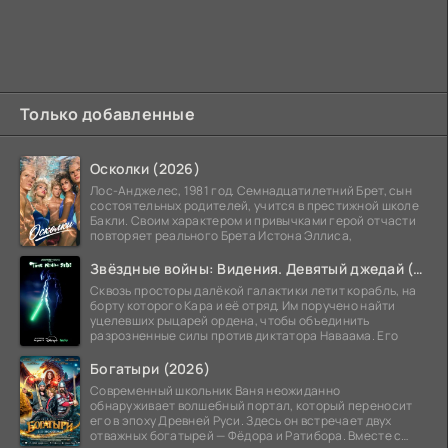
Только добавленные
Осколки (2026)
Лос-Анджелес, 1981 год. Семнадцатилетний Брет, сын
состоятельных родителей, учится в престижной школе
Бакли. Своим характером и привычками герой отчасти
повторяет реального Брета Истона Эллиса,
Звёздные войны: Видения. Девятый джедай (2026)
Сквозь просторы далёкой галактики летит корабль, на
борту которого Кара и её отряд. Им поручено найти
уцелевших рыцарей ордена, чтобы объединить
разрозненные силы против диктатора Наваама. Его
Богатыри (2026)
Современный школьник Ваня неожиданно
обнаруживает волшебный портал, который переносит
его в эпоху Древней Руси. Здесь он встречает двух
отважных богатырей — Фёдора и Ратибора. Вместе с