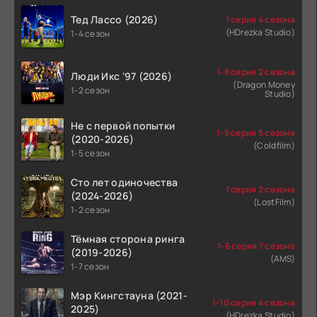
Тед Лассо (2026)
1 серия 4 сезона
(HDrezka Studio)
1-4 сезон
1-8 серия 2 сезона
Люди Икс '97 (2026)
(Dragon Money
1-2 сезон
Studio)
Не с первой попытки
1-5 серия 5 сезона
(2020-2026)
(Coldfilm)
1-5 сезон
Сто лет одиночества
1 серия 2 сезона
(2024-2026)
(LostFilm)
1-2 сезон
Тёмная сторона ринга
1-6 серия 7 сезона
(2019-2026)
(AMS)
1-7 сезон
Мэр Кингстауна (2021-
1-10 серия 4 сезона
2025)
(HDrezka Studio)