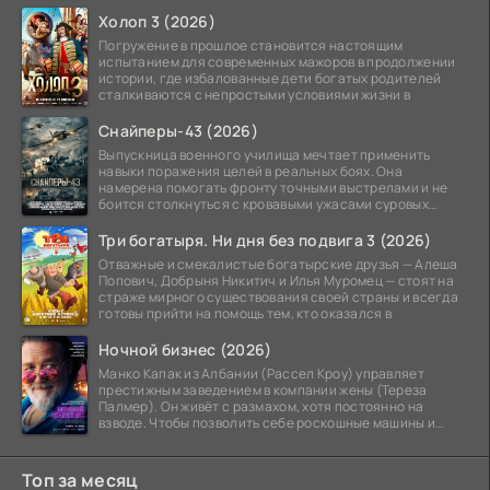
Её покупает
Холоп 3 (2026)
Погружение в прошлое становится настоящим
испытанием для современных мажоров в продолжении
истории, где избалованные дети богатых родителей
сталкиваются с непростыми условиями жизни в
Снайперы-43 (2026)
Выпускница военного училища мечтает применить
навыки поражения целей в реальных боях. Она
намерена помогать фронту точными выстрелами и не
боится столкнуться с кровавыми ужасами суровых
сражений.
Три богатыря. Ни дня без подвига 3 (2026)
Отважные и смекалистые богатырские друзья — Алеша
Попович, Добрыня Никитич и Илья Муромец — стоят на
страже мирного существования своей страны и всегда
готовы прийти на помощь тем, кто оказался в
Ночной бизнес (2026)
Манко Капак из Албании (Рассел Кроу) управляет
престижным заведением в компании жены (Тереза
Палмер). Он живёт с размахом, хотя постоянно на
взводе. Чтобы позволить себе роскошные машины и
жильё в
Топ за месяц