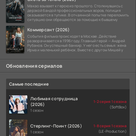
Макао взывает к герою из прошлого. Столкнувшись с
дерзкой бандой профессиональных воров, полиция
оказывается в тупике. В отчаянной попытке переломить
ситуацию они обращаются за помощью к бывшему
Коммерсант (2026)
События фильма происходят в Москве. Действие
разворачивается в 1996 году. Главный герой — Андрей
Рубанов. Он успешный банкир. У него есть семья: жена
Ирма и маленький ребёнок. Вместе с другом Мишей у
Обновления сериалов
Самые последние
Любимая сотрудница
1-2 серия 1 сезона
(2026)
(SoftBox)
1 сезон
Стерлинг-Поинт (2026)
1-8 серия 1 сезона
(LE-Production)
1 сезон