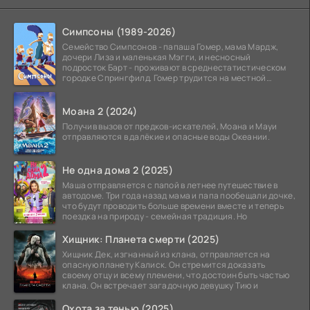
Симпсоны (1989-2026)
Семейство Симпсонов - папаша Гомер, мама Мардж,
дочери Лиза и маленькая Мэгги, и несносный
подросток Барт - проживают в среднестатистическом
городке Спрингфилд. Гомер трудится на местной
атомной
Моана 2 (2024)
Получив вызов от предков-искателей, Моана и Мауи
отправляются в далёкие и опасные воды Океании.
Не одна дома 2 (2025)
Маша отправляется с папой в летнее путешествие в
автодоме. Три года назад мама и папа пообещали дочке,
что будут проводить больше времени вместе и теперь
поездка на природу - семейная традиция. Но
Хищник: Планета смерти (2025)
Хищник Дек, изгнанный из клана, отправляется на
опасную планету Калиск. Он стремится доказать
своему отцу и всему племени, что достоин быть частью
клана. Он встречает загадочную девушку Тию и
Охота за тенью (2025)