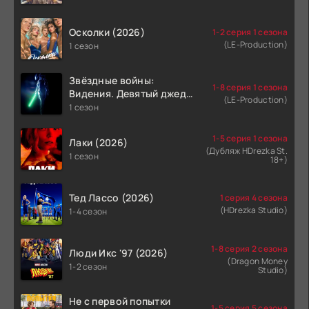
Осколки (2026)
1-2 серия 1 сезона
(LE-Production)
1 сезон
Звёздные войны:
1-8 серия 1 сезона
Видения. Девятый джедай
(LE-Production)
(2026)
1 сезон
1-5 серия 1 сезона
Лаки (2026)
(Дубляж HDrezka St.
1 сезон
18+)
Тед Лассо (2026)
1 серия 4 сезона
(HDrezka Studio)
1-4 сезон
1-8 серия 2 сезона
Люди Икс '97 (2026)
(Dragon Money
1-2 сезон
Studio)
Не с первой попытки
1-5 серия 5 сезона