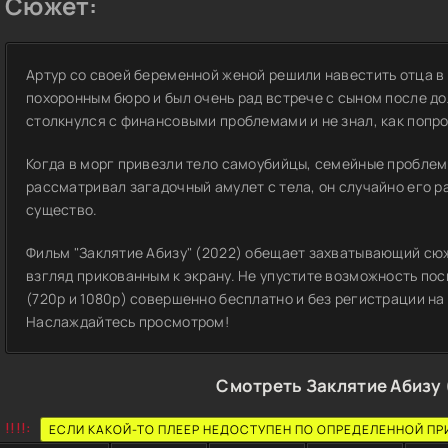
Сюжет:
Артур со своей беременной женой решили навестить отца в
похоронным бюро и был очень рад встрече с сыном после дол
столкнулся с финансовыми проблемами и не знал, как попро
Когда в морг привезли тело самоубийцы, семейные проблем
рассматривал загадочный амулет с тела, он случайно его 
существо.
Фильм "Заклятие Абизу" (2022) обещает захватывающий сюж
взгляд прикованным к экрану. Не упустите возможность по
(720p и 1080p) совершенно бесплатно и без регистрации на 
Наслаждайтесь просмотром!
Смотреть Заклятие Абизу 
!!!!:
ЕСЛИ КАКОЙ-ТО ПЛЕЕР НЕДОСТУПЕН ПО ОПРЕДЕЛЕННОЙ ПР