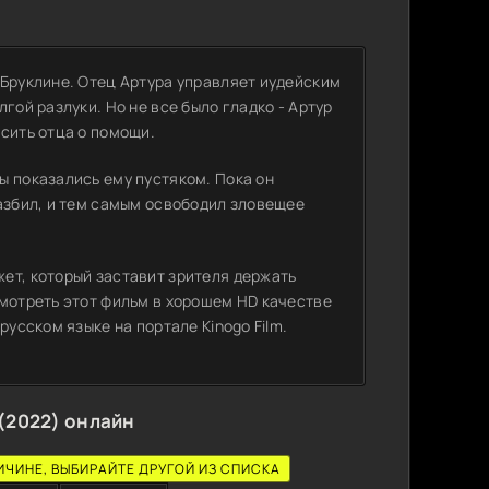
 Бруклине. Отец Артура управляет иудейским
гой разлуки. Но не все было гладко - Артур
сить отца о помощи.
ы показались ему пустяком. Пока он
разбил, и тем самым освободил зловещее
ет, который заставит зрителя держать
смотреть этот фильм в хорошем HD качестве
русском языке на портале Kinogo Film.
(2022) онлайн
ИЧИНЕ, ВЫБИРАЙТЕ ДРУГОЙ ИЗ СПИСКА