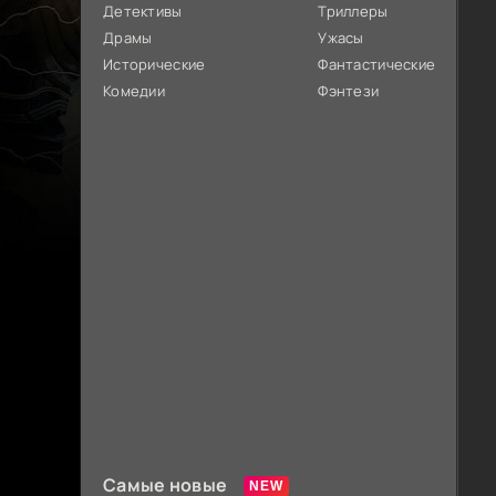
Детективы
Триллеры
Драмы
Ужасы
Исторические
Фантастические
Комедии
Фэнтези
Самые новые