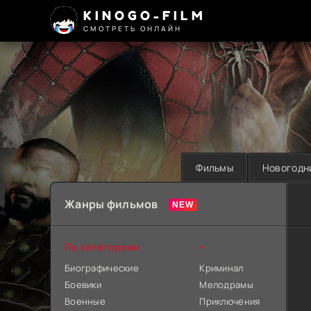
KINOGO-FILM
СМОТРЕТЬ ОНЛАЙН
Фильмы
Новогодн
Жанры фильмов
По категориям
+
Биографические
Криминал
Боевики
Мелодрамы
Военные
Приключения