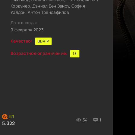
Кордунер, Дэниэл Бен Зеноу, София
Уэлдон, Антон Трендафилов
Дата выхода:
9 февраля 2023
Качество:
BDRIP
Возрастное ограничение:
18
54
1
5.322