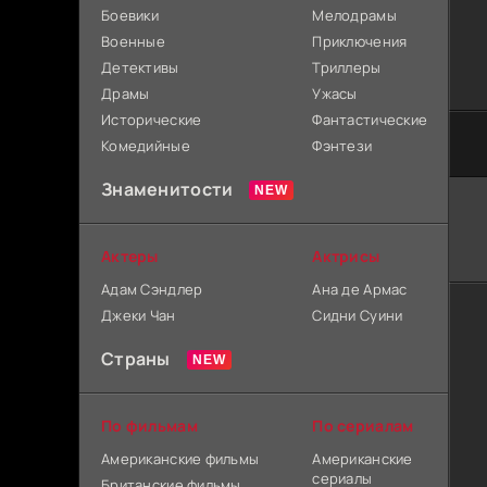
Боевики
Мелодрамы
Военные
Приключения
Детективы
Триллеры
Драмы
Ужасы
Исторические
Фантастические
Комедийные
Фэнтези
Знаменитости
Актеры
Актрисы
Адам Сэндлер
Ана де Армас
Джеки Чан
Сидни Суини
Страны
По фильмам
По сериалам
Американские фильмы
Американские
сериалы
Британские фильмы