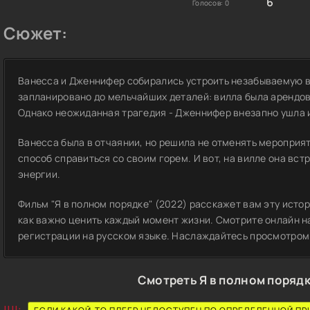
6
Голосов:
0
Сюжет:
Ванесса и Дженнифер собирались устроить незабываемую ве
запланировано до мельчайших деталей: вилла была арендов
Однако неожиданная трагедия - Дженнифер внезапно ушла 
Ванесса была в отчаянии, но решила не отменять мероприят
способ справиться со своим горем. И вот, на вилле она вс
энергии.
Фильм "Я в полном порядке" (2022) расскажет вам эту истор
как важно ценить каждый момент жизни. Смотрите онлайн на 
регистрации на русском языке. Наслаждайтесь просмотром
Смотреть Я в полном порядк
!!!!: