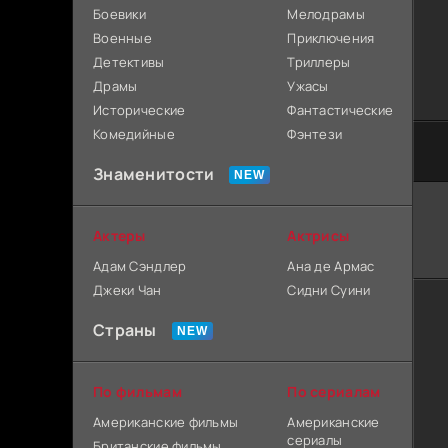
Боевики
Мелодрамы
Военные
Приключения
Детективы
Триллеры
Драмы
Ужасы
Исторические
Фантастические
Комедийные
Фэнтези
Знаменитости
Актеры
Актрисы
Адам Сэндлер
Ана де Армас
Джеки Чан
Сидни Суини
Страны
По фильмам
По сериалам
Американские фильмы
Американские
сериалы
Британские фильмы