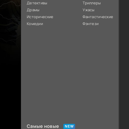
Детективы
Триллеры
Драмы
Ужасы
Исторические
Фантастические
Комедии
Фэнтези
Самые новые