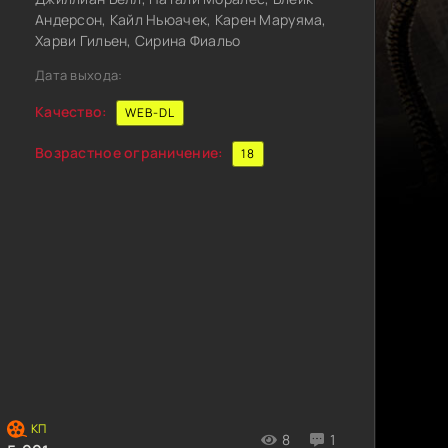
Андерсон, Кайл Ньюачек, Карен Маруяма,
Харви Гильен, Сирина Фиальо
Дата выхода:
Качество:
WEB-DL
Возрастное ограничение:
18
8
1