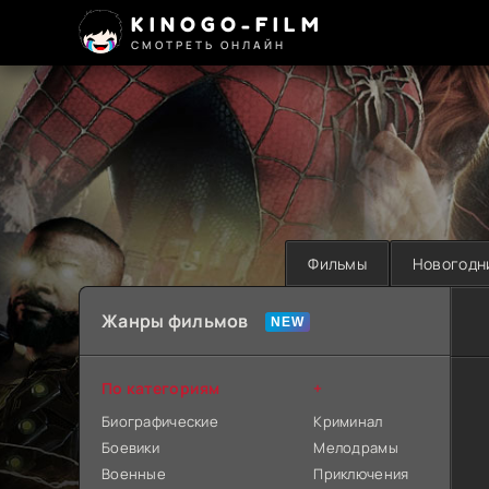
KINOGO-FILM
СМОТРЕТЬ ОНЛАЙН
Фильмы
Новогодн
Жанры фильмов
По категориям
+
Биографические
Криминал
Боевики
Мелодрамы
Военные
Приключения