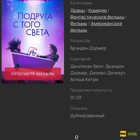
Категории:
Драмы
/
Комедии
/
Фантастические фильмы
/
Фильмы
/
Американские
фильмы
Режиссёр:
Брэндон Дэрмер
Сценарий:
Джиллиан Белл, Брэндон
Дэрмер, Джонас Долкарт,
ПРОСМОТР ОНЛАЙН
Алиша Кетри
Продолжительность:
01:23
Озвучка:
Дублированный
0