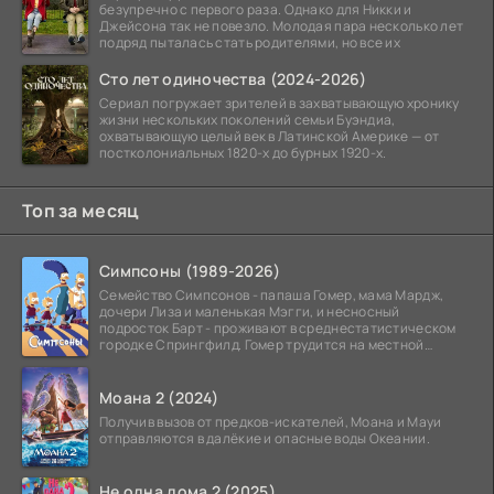
безупречно с первого раза. Однако для Никки и
Джейсона так не повезло. Молодая пара несколько лет
подряд пыталась стать родителями, но все их
Сто лет одиночества (2024-2026)
Сериал погружает зрителей в захватывающую хронику
жизни нескольких поколений семьи Буэндиа,
охватывающую целый век в Латинской Америке — от
постколониальных 1820-х до бурных 1920-х.
Топ за месяц
Симпсоны (1989-2026)
Семейство Симпсонов - папаша Гомер, мама Мардж,
дочери Лиза и маленькая Мэгги, и несносный
подросток Барт - проживают в среднестатистическом
городке Спрингфилд. Гомер трудится на местной
атомной
Моана 2 (2024)
Получив вызов от предков-искателей, Моана и Мауи
отправляются в далёкие и опасные воды Океании.
Не одна дома 2 (2025)