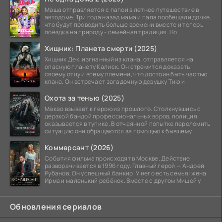
Маша отправляется с папой в летнее путешествие в
автодоме. Три года назад мама и папа пообещали дочке,
что будут проводить больше времени вместе и теперь
поездка на природу - семейная традиция. Но
Хищник: Планета смерти (2025)
Хищник Дек, изгнанный из клана, отправляется на
опасную планету Калиск. Он стремится доказать
своему отцу и всему племени, что достоин быть частью
клана. Он встречает загадочную девушку Тию и
Охота за тенью (2025)
Макао взывает к герою из прошлого. Столкнувшись с
дерзкой бандой профессиональных воров, полиция
оказывается в тупике. В отчаянной попытке переломить
ситуацию они обращаются за помощью к бывшему
Коммерсант (2026)
События фильма происходят в Москве. Действие
разворачивается в 1996 году. Главный герой — Андрей
Рубанов. Он успешный банкир. У него есть семья: жена
Ирма и маленький ребёнок. Вместе с другом Мишей у
Обновления сериалов