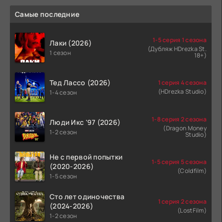
Самые последние
1-5 серия 1 сезона
Лаки (2026)
(Дубляж HDrezka St.
1 сезон
18+)
Тед Лассо (2026)
1 серия 4 сезона
(HDrezka Studio)
1-4 сезон
1-8 серия 2 сезона
Люди Икс '97 (2026)
(Dragon Money
1-2 сезон
Studio)
Не с первой попытки
1-5 серия 5 сезона
(2020-2026)
(Coldfilm)
1-5 сезон
Сто лет одиночества
1 серия 2 сезона
(2024-2026)
(LostFilm)
1-2 сезон