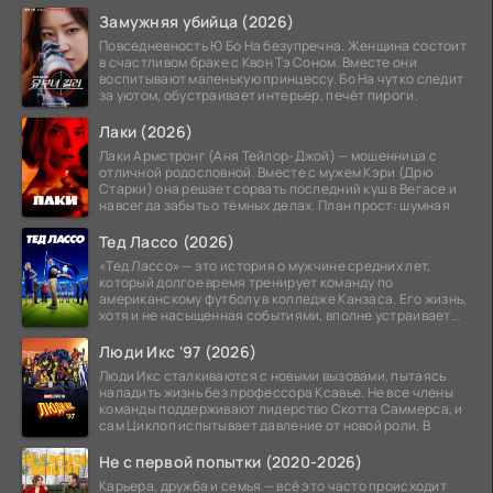
Замужняя убийца (2026)
Повседневность Ю Бо На безупречна. Женщина состоит
в счастливом браке с Квон Тэ Соном. Вместе они
воспитывают маленькую принцессу. Бо На чутко следит
за уютом, обустраивает интерьер, печёт пироги.
Лаки (2026)
Лаки Армстронг (Аня Тейлор-Джой) — мошенница с
отличной родословной. Вместе с мужем Кэри (Дрю
Старки) она решает сорвать последний куш в Вегасе и
навсегда забыть о тёмных делах. План прост: шумная
Тед Лассо (2026)
«Тед Лассо» — это история о мужчине средних лет,
который долгое время тренирует команду по
американскому футболу в колледже Канзаса. Его жизнь,
хотя и не насыщенная событиями, вполне устраивает
его:
Люди Икс '97 (2026)
Люди Икс сталкиваются с новыми вызовами, пытаясь
наладить жизнь без профессора Ксавье. Не все члены
команды поддерживают лидерство Скотта Саммерса, и
сам Циклоп испытывает давление от новой роли. В
Не с первой попытки (2020-2026)
Карьера, дружба и семья — всё это часто происходит