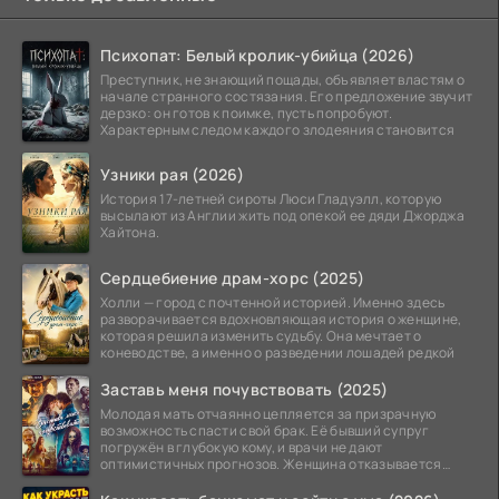
Психопат: Белый кролик-убийца (2026)
Преступник, не знающий пощады, объявляет властям о
начале странного состязания. Его предложение звучит
дерзко: он готов к поимке, пусть попробуют.
Характерным следом каждого злодеяния становится
Узники рая (2026)
История 17-летней сироты Люси Гладуэлл, которую
высылают из Англии жить под опекой ее дяди Джорджа
Хайтона.
Сердцебиение драм-хорс (2025)
Холли — город с почтенной историей. Именно здесь
разворачивается вдохновляющая история о женщине,
которая решила изменить судьбу. Она мечтает о
коневодстве, а именно о разведении лошадей редкой
Заставь меня почувствовать (2025)
Молодая мать отчаянно цепляется за призрачную
возможность спасти свой брак. Её бывший супруг
погружён в глубокую кому, и врачи не дают
оптимистичных прогнозов. Женщина отказывается
верить в