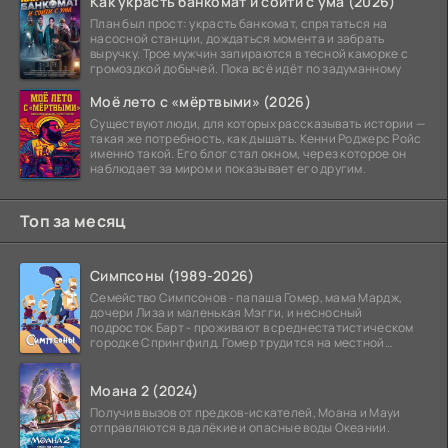
Как украсть банкомат и сойти с ума (2026)
План был прост: украсть банкомат, спрятаться на
насосной станции, дождаться момента и забрать
выручку. Трое мужчин запираются в тесной каморке с
громоздкой добычей. Пока всё идёт по задуманному
Моё лето с «мёртвыми» (2026)
Существуют люди, для которых рассказывать истории —
такая же потребность, как дышать. Кенни Роджерс Ройс
именно такой. Его блог стал окном, через которое он
наблюдает за миром и показывает его другим.
Топ за месяц
Симпсоны (1989-2026)
Семейство Симпсонов - папаша Гомер, мама Мардж,
дочери Лиза и маленькая Мэгги, и несносный
подросток Барт - проживают в среднестатистическом
городке Спрингфилд. Гомер трудится на местной
атомной
Моана 2 (2024)
Получив вызов от предков-искателей, Моана и Мауи
отправляются в далёкие и опасные воды Океании.