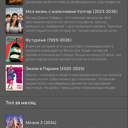
означают не богатство, а необходимость участвовать в
Моя жизнь с мальчиками Уолтер (2023-2026)
Жизнь Джеки Ховард — отточенный механизм. Все
шестеренки крутятся четко и слаженно. Школа,
внешность, поведение — все на высшем уровне. Причина
такой педантичности проста: только идеальная дочь
может
Футурама (1999-2026)
В центре истории этого культового анимационного
сериала оказывается Филип Дж. Фрай, ничем не
примечательный доставщик пиццы из конца XX века, чья
жизнь кардинально меняется после случайной
заморозки
Эмили в Париже (2020-2025)
Эмили — молодая и энергичная американка, чья жизнь в
Чикаго кипит событиями и достижениями. Успешная
маркетолог, она уверенно движется по карьерной
лестнице. Но даже у таких целеустремленных людей
Топ за месяц
Моана 2 (2024)