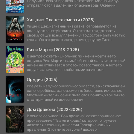
Получив вызов от предков-искателей, Моана и Мауи
отправляются в далёкие и опасные воды Океании.
Хищник: Планета смерти (2025)
Хищник Дек, изгнанный из клана, отправляется на
опасную планету Калиск. Он стремится доказать
своему отцу и всему племени, что достоин быть частью
клана. Он встречает загадочную девушку Тию и
Рик и Морти (2013-2026)
В центре сюжета - школьник по имени Морти и его
дедушка Рик. Морти - самый обычный мальчик, который
ничем не отличается от своих сверстников. А вот его
дедуля занимается необычными научными
Орудия (2025)
Все дети из одного школьного класса, за исключением
одного ребёнка, одновременно бесследно исчезают.
Местные жители и семьи пытаются понять, что или кто
стал причиной их исчезновения.
Дом Дракона (2022-2026)
В основе сериала "Дом дракона" лежит грандиозное
произведение "Пламя и кровь", которое погружает
читателя в хронику династии Таргариенов и их
правления. Этот литературный шедевр,