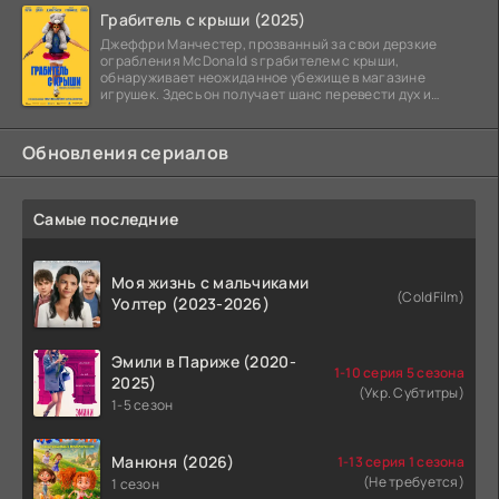
Грабитель с крыши (2025)
Джеффри Манчестер, прозванный за свои дерзкие
ограбления McDonald s грабителем с крыши,
обнаруживает неожиданное убежище в магазине
игрушек. Здесь он получает шанс перевести дух и
залечь на дно. Но
Обновления сериалов
Самые последние
Моя жизнь с мальчиками
(ColdFilm)
Уолтер (2023-2026)
Эмили в Париже (2020-
1-10 серия 5 сезона
2025)
(Укр. Субтитры)
1-5 сезон
Манюня (2026)
1-13 серия 1 сезона
(Не требуется)
1 сезон