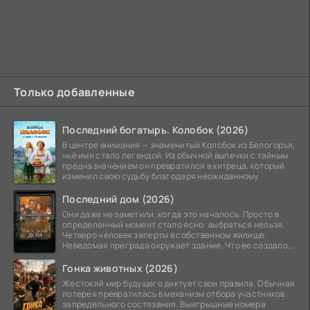
Только добавленные
Последний богатырь. Колобок (2026)
В центре внимания — знаменитый Колобок из Белогорья,
чьё имя стало легендой. Из обычной выпечки с тайным
предназначением он превратился в хитреца, который
изменил свою судьбу благодаря неожиданному
Последний дом (2026)
Они даже не заметили, когда это началось. Просто в
определенный момент стало ясно: выбраться нельзя.
Четверо человек заперты в собственном жилище.
Неведомая преграда окружает здание. Что ее создало
—
Гонка животных (2026)
Жестокий мир будущего диктует свои правила. Обычная
лотерея превратилась в механизм отбора участников
запредельного состязания. Выигрышные номера