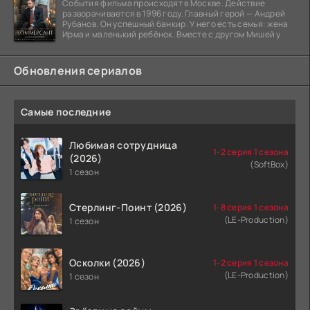
События фильма происходят в Москве. Действие
разворачивается в 1996 году. Главный герой — Андрей
Рубанов. Он успешный банкир. У него есть семья: жена
Ирма и маленький ребёнок. Вместе с другом Мишей у
Обновления сериалов
Самые последние
Любимая сотрудница
1-2 серия 1 сезона
(2026)
(SoftBox)
1 сезон
Стерлинг-Поинт (2026)
1-8 серия 1 сезона
(LE-Production)
1 сезон
Осколки (2026)
1-2 серия 1 сезона
(LE-Production)
1 сезон