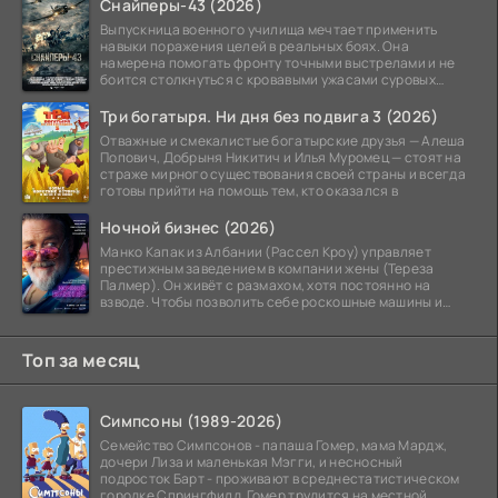
Снайперы-43 (2026)
Выпускница военного училища мечтает применить
навыки поражения целей в реальных боях. Она
намерена помогать фронту точными выстрелами и не
боится столкнуться с кровавыми ужасами суровых
сражений.
Три богатыря. Ни дня без подвига 3 (2026)
Отважные и смекалистые богатырские друзья — Алеша
Попович, Добрыня Никитич и Илья Муромец — стоят на
страже мирного существования своей страны и всегда
готовы прийти на помощь тем, кто оказался в
Ночной бизнес (2026)
Манко Капак из Албании (Рассел Кроу) управляет
престижным заведением в компании жены (Тереза
Палмер). Он живёт с размахом, хотя постоянно на
взводе. Чтобы позволить себе роскошные машины и
жильё в
Топ за месяц
Симпсоны (1989-2026)
Семейство Симпсонов - папаша Гомер, мама Мардж,
дочери Лиза и маленькая Мэгги, и несносный
подросток Барт - проживают в среднестатистическом
городке Спрингфилд. Гомер трудится на местной