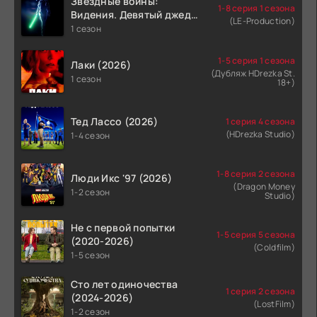
Звёздные войны:
1-8 серия 1 сезона
Видения. Девятый джедай
(LE-Production)
(2026)
1 сезон
1-5 серия 1 сезона
Лаки (2026)
(Дубляж HDrezka St.
1 сезон
18+)
Тед Лассо (2026)
1 серия 4 сезона
(HDrezka Studio)
1-4 сезон
1-8 серия 2 сезона
Люди Икс '97 (2026)
(Dragon Money
1-2 сезон
Studio)
Не с первой попытки
1-5 серия 5 сезона
(2020-2026)
(Coldfilm)
1-5 сезон
Сто лет одиночества
1 серия 2 сезона
(2024-2026)
(LostFilm)
1-2 сезон