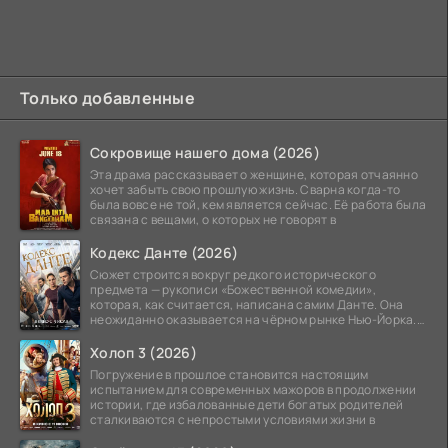
Только добавленные
Сокровище нашего дома (2026)
Эта драма рассказывает о женщине, которая отчаянно
хочет забыть свою прошлую жизнь. Сварна когда-то
была вовсе не той, кем является сейчас. Её работа была
связана с вещами, о которых не говорят в
Кодекс Данте (2026)
Сюжет строится вокруг редкого исторического
предмета — рукописи «Божественной комедии»,
которая, как считается, написана самим Данте. Она
неожиданно оказывается на чёрном рынке Нью-Йорка.
Её покупает
Холоп 3 (2026)
Погружение в прошлое становится настоящим
испытанием для современных мажоров в продолжении
истории, где избалованные дети богатых родителей
сталкиваются с непростыми условиями жизни в