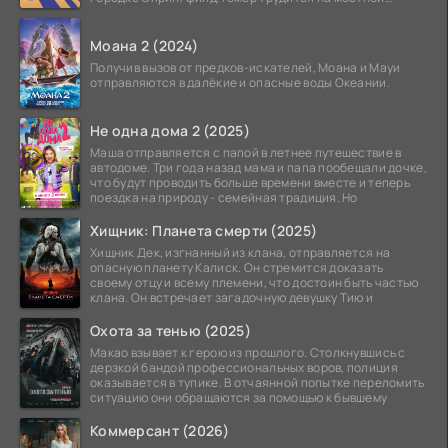
атомной
Моана 2 (2024)
Получив вызов от предков-искателей, Моана и Мауи
отправляются в далёкие и опасные воды Океании.
Не одна дома 2 (2025)
Маша отправляется с папой в летнее путешествие в
автодоме. Три года назад мама и папа пообещали дочке,
что будут проводить больше времени вместе и теперь
поездка на природу - семейная традиция. Но
Хищник: Планета смерти (2025)
Хищник Дек, изгнанный из клана, отправляется на
опасную планету Калиск. Он стремится доказать
своему отцу и всему племени, что достоин быть частью
клана. Он встречает загадочную девушку Тию и
Охота за тенью (2025)
Макао взывает к герою из прошлого. Столкнувшись с
дерзкой бандой профессиональных воров, полиция
оказывается в тупике. В отчаянной попытке переломить
ситуацию они обращаются за помощью к бывшему
Коммерсант (2026)