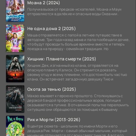
Моана 2 (2024)
Получив вызов от предков-искателей, Моана и Мауи
отправляются в далёкие и опасные воды Океании.
Не одна дома 2 (2025)
Маша отправляется с папой в летнее путешествие в
автодоме. Три года назад мама и папа пообещали дочке,
что будут проводить больше времени вместе и теперь
поездка на природу - семейная традиция. Но
Хищник: Планета смерти (2025)
Хищник Дек, изгнанный из клана, отправляется на
опасную планету Калиск. Он стремится доказать
своему отцу и всему племени, что достоин быть частью
клана. Он встречает загадочную девушку Тию и
Охота за тенью (2025)
Макао взывает к герою из прошлого. Столкнувшись с
дерзкой бандой профессиональных воров, полиция
оказывается в тупике. В отчаянной попытке переломить
ситуацию они обращаются за помощью к бывшему
Рик и Морти (2013-2026)
В центре сюжета - школьник по имени Морти и его
дедушка Рик. Морти - самый обычный мальчик, который
ничем не отличается от своих сверстников. А вот его