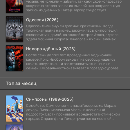
уехали, не исчезли — забыли, так как чужое колдовство
аккуратно стёрло вас из их мыслей, как неправильную
запись из дневника. Питер Паркер существует
Одиссея (2026)
Одиссей был измучен долгими сражениями. Когда
Троянская война наконец закончилась, он поспешил
возвратиться домой, на родной остров Итака, где его
ждали любимая супруга Пенелопа и их сын Телемах.
Новорождённый (2026)
После семи долгих лет, проведённых в одиночной
камере, Крис Ньюборн выходит на свободу, надеясь
начать новую жизнь и восстановить отношения с
семьёй. Но реальность оказывается гораздо суровее
его
Топ за месяц
Симпсоны (1989-2026)
Семейство Симпсонов - папаша Гомер, мама Мардж,
дочери Лиза и маленькая Мэгги, и несносный
подросток Барт - проживают в среднестатистическом
городке Спрингфилд. Гомер трудится на местной
атомной