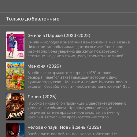
Только добавленные
Эмили в Париже (2020-2025)
Эмили — молодая и энергичная американка, чья жизнь в
Чикаго кипит событиями и достижениями. Успешная
маркетолог, она уверенно движется по карьерной
лестнице. Но даже у таких целеустремленных людей
Манюня (2026)
В небольшом армянском городке 1970-х годов
разворачивается захватывающая история о двух
лучших подружках — Манюне и Наринэ. Их жизнь полна
веселья, беззаботности и необычных приключений. За
девочками
Ленин (2026)
Глубоко в индийской провинции существует деревня с
ужасающим обычаем. Шрирампурам ежегодно
погружается не в праздничное веселье, а в пучину
насилия. Ритуальное противостояние стало
обязательной
Человек-паук: Новый день (2026)
Вообразите: вас забыли все, кого вы обожали. Не