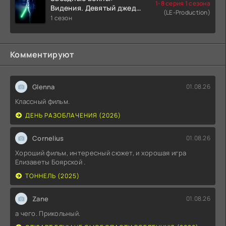
1-8 серия 1 сезона
Видения. Девятый джедай
(LE-Production)
(2026)
1 сезон
Комментируют
Glenna
01.08.26
Классный фильм.
ДЕНЬ РАЗОБЛАЧЕНИЯ (2026)
Cornelius
01.08.26
Хороший фильм, интересный сюжет, и хорошая игра
Елизаветы Боярской .
ТОННЕЛЬ (2025)
Zane
01.08.26
а чего. Прикольный.