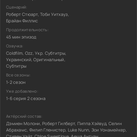
Сценарий:
Роберт Стюарт, Тоби Уитхауз,
Брайан Филлис
Продолжительность:
45 мин эпизод
Озвучка:
Coldfilm, Ozz, Укр. Субтитры,
Украинский, Оригинальный,
Субтитры
Все сезоны:
1-2 сезон
Уже добавлено:
1-6 серия 2 сезона
Актёрский состав:
Дэмиен Молони, Роберт Гилберт, Пиппа Хэйвуд, Селин
Абрахамс, Филип Гленистер, Luke Nunn, Зои Уонамейкер,
Стивен Уайт, Chloe Sweetlove, Аеша Антуан