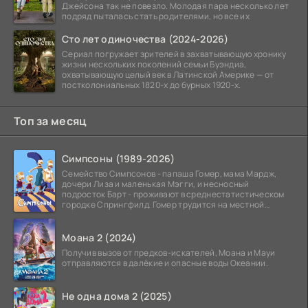
Джейсона так не повезло. Молодая пара несколько лет
подряд пыталась стать родителями, но все их
Сто лет одиночества (2024-2026)
Сериал погружает зрителей в захватывающую хронику
жизни нескольких поколений семьи Буэндиа,
охватывающую целый век в Латинской Америке — от
постколониальных 1820-х до бурных 1920-х.
Топ за месяц
Симпсоны (1989-2026)
Семейство Симпсонов - папаша Гомер, мама Мардж,
дочери Лиза и маленькая Мэгги, и несносный
подросток Барт - проживают в среднестатистическом
городке Спрингфилд. Гомер трудится на местной
атомной
Моана 2 (2024)
Получив вызов от предков-искателей, Моана и Мауи
отправляются в далёкие и опасные воды Океании.
Не одна дома 2 (2025)