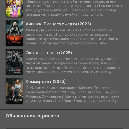
Маша отправляется с папой в летнее путешествие в
автодоме. Три года назад мама и папа пообещали дочке,
что будут проводить больше времени вместе и теперь
поездка на природу - семейная традиция. Но
Хищник: Планета смерти (2025)
Хищник Дек, изгнанный из клана, отправляется на
опасную планету Калиск. Он стремится доказать
своему отцу и всему племени, что достоин быть частью
клана. Он встречает загадочную девушку Тию и
Охота за тенью (2025)
Макао взывает к герою из прошлого. Столкнувшись с
дерзкой бандой профессиональных воров, полиция
оказывается в тупике. В отчаянной попытке переломить
ситуацию они обращаются за помощью к бывшему
Коммерсант (2026)
События фильма происходят в Москве. Действие
разворачивается в 1996 году. Главный герой — Андрей
Рубанов. Он успешный банкир. У него есть семья: жена
Ирма и маленький ребёнок. Вместе с другом Мишей у
Обновления сериалов