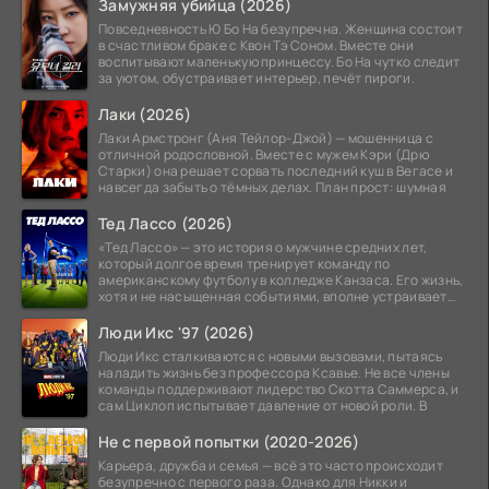
Замужняя убийца (2026)
Повседневность Ю Бо На безупречна. Женщина состоит
в счастливом браке с Квон Тэ Соном. Вместе они
воспитывают маленькую принцессу. Бо На чутко следит
за уютом, обустраивает интерьер, печёт пироги.
Лаки (2026)
Лаки Армстронг (Аня Тейлор-Джой) — мошенница с
отличной родословной. Вместе с мужем Кэри (Дрю
Старки) она решает сорвать последний куш в Вегасе и
навсегда забыть о тёмных делах. План прост: шумная
Тед Лассо (2026)
«Тед Лассо» — это история о мужчине средних лет,
который долгое время тренирует команду по
американскому футболу в колледже Канзаса. Его жизнь,
хотя и не насыщенная событиями, вполне устраивает
его:
Люди Икс '97 (2026)
Люди Икс сталкиваются с новыми вызовами, пытаясь
наладить жизнь без профессора Ксавье. Не все члены
команды поддерживают лидерство Скотта Саммерса, и
сам Циклоп испытывает давление от новой роли. В
Не с первой попытки (2020-2026)
Карьера, дружба и семья — всё это часто происходит
безупречно с первого раза. Однако для Никки и