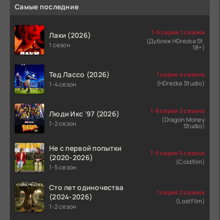
Самые последние
1-5 серия 1 сезона
Лаки (2026)
(Дубляж HDrezka St.
1 сезон
18+)
Тед Лассо (2026)
1 серия 4 сезона
(HDrezka Studio)
1-4 сезон
1-8 серия 2 сезона
Люди Икс '97 (2026)
(Dragon Money
1-2 сезон
Studio)
Не с первой попытки
1-5 серия 5 сезона
(2020-2026)
(Coldfilm)
1-5 сезон
Сто лет одиночества
1 серия 2 сезона
(2024-2026)
(LostFilm)
1-2 сезон