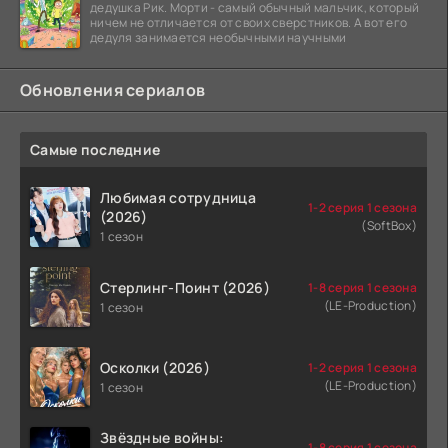
дедушка Рик. Морти - самый обычный мальчик, который
ничем не отличается от своих сверстников. А вот его
дедуля занимается необычными научными
Обновления сериалов
Самые последние
Любимая сотрудница
1-2 серия 1 сезона
(2026)
(SoftBox)
1 сезон
Стерлинг-Поинт (2026)
1-8 серия 1 сезона
(LE-Production)
1 сезон
Осколки (2026)
1-2 серия 1 сезона
(LE-Production)
1 сезон
Звёздные войны:
1-8 серия 1 сезона