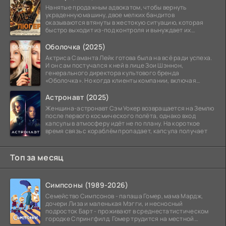
Нанятые продажным адвокатом, чтобы вернуть
украденную машину, двое мелких бандитов
оказываются втянуты в жестокую ситуацию, которая
быстро выходит из-под контроля и вынуждает их
вступить в brutalное
Оболочка (2025)
Актриса Саманта Лейк готова была на всё ради успеха.
И он сам постучался к ней в лице Зои Шэннон,
генерального директора культового бренда
«Оболочка». Но когда клиенты компании, включая
восходящую
Астронавт (2025)
Женщина-астронавт Сэм Уокер возвращается на Землю
после первого космического полёта, однако вход
капсулы в атмосферу идёт не по плану. На короткое
время связь с кораблём пропадает, капсула получает
Топ за месяц
Симпсоны (1989-2026)
Семейство Симпсонов - папаша Гомер, мама Мардж,
дочери Лиза и маленькая Мэгги, и несносный
подросток Барт - проживают в среднестатистическом
городке Спрингфилд. Гомер трудится на местной