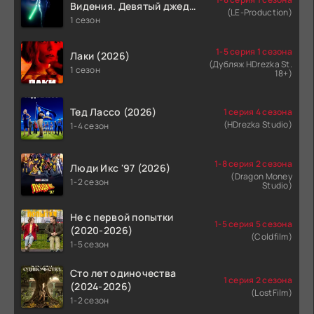
Видения. Девятый джедай
(LE-Production)
(2026)
1 сезон
1-5 серия 1 сезона
Лаки (2026)
(Дубляж HDrezka St.
1 сезон
18+)
Тед Лассо (2026)
1 серия 4 сезона
(HDrezka Studio)
1-4 сезон
1-8 серия 2 сезона
Люди Икс '97 (2026)
(Dragon Money
1-2 сезон
Studio)
Не с первой попытки
1-5 серия 5 сезона
(2020-2026)
(Coldfilm)
1-5 сезон
Сто лет одиночества
1 серия 2 сезона
(2024-2026)
(LostFilm)
1-2 сезон