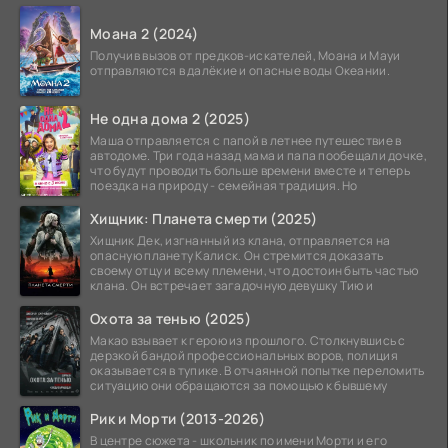
атомной
Моана 2 (2024)
Получив вызов от предков-искателей, Моана и Мауи
отправляются в далёкие и опасные воды Океании.
Не одна дома 2 (2025)
Маша отправляется с папой в летнее путешествие в
автодоме. Три года назад мама и папа пообещали дочке,
что будут проводить больше времени вместе и теперь
поездка на природу - семейная традиция. Но
Хищник: Планета смерти (2025)
Хищник Дек, изгнанный из клана, отправляется на
опасную планету Калиск. Он стремится доказать
своему отцу и всему племени, что достоин быть частью
клана. Он встречает загадочную девушку Тию и
Охота за тенью (2025)
Макао взывает к герою из прошлого. Столкнувшись с
дерзкой бандой профессиональных воров, полиция
оказывается в тупике. В отчаянной попытке переломить
ситуацию они обращаются за помощью к бывшему
Рик и Морти (2013-2026)
В центре сюжета - школьник по имени Морти и его