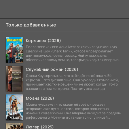
Только добавленные
Кормилец (2026)
После того как его жена Кэти заключила уникальную
сделку на шоу «Shark Tank», которая предполагает
длительную деловую поездку, Нейту, всю жизнь
обеспечивавшему семью, теперь приходится впервые
стать
Служебный роман (2026)
Джеки Круз привыкла, что всё идёт по её плану. Её
карьера — это дисциплина. Она руководит компанией,
принимает жёсткие решения и не любит, когда что‑то
выходит из‑под контроля. Поэтому она всегда
Моана (2026)
Моана чувствует, что океан её зовёт, и решает
отправиться в путешествие, которое полностью
изменит ход её жизни. Она впервые выходит за пределы
рифа родного Мотунуи и становится спутницей
знаменитого
Люгер (2025)