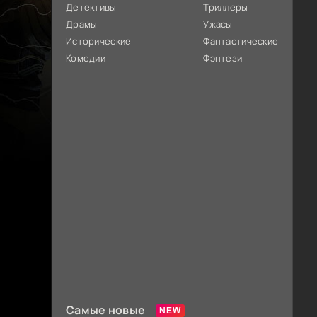
Детективы
Триллеры
Драмы
Ужасы
Исторические
Фантастические
Комедии
Фэнтези
Самые новые