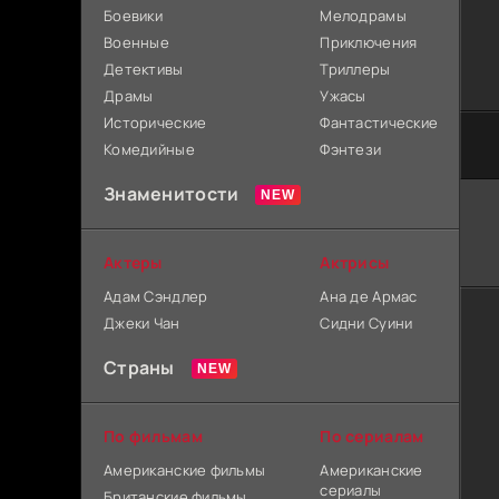
Боевики
Мелодрамы
Военные
Приключения
Детективы
Триллеры
Драмы
Ужасы
Исторические
Фантастические
Комедийные
Фэнтези
Знаменитости
Актеры
Актрисы
Адам Сэндлер
Ана де Армас
Джеки Чан
Сидни Суини
Страны
По фильмам
По сериалам
Американские фильмы
Американские
сериалы
Британские фильмы