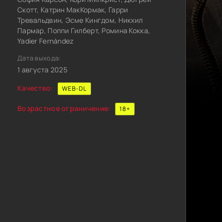
Скотт, Катрин МакКормак, Гарри
Тревальдвин, Эсме Кингдом, Никхил
Пармар, Поппи Гилберт, Ромина Кокка,
Yadier Fernández
Дата выхода:
1 августа 2025
Качество:
WEB-DL
Возрастное ограничение:
18+