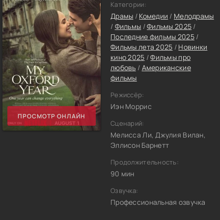
Категории:
Драмы
/
Комедии
/
Мелодрамы
/
Фильмы
/
Фильмы 2025
/
Последние фильмы 2025
/
Фильмы лета 2025
/
Новинки
кино 2025
/
Фильмы про
любовь
/
Американские
фильмы
Режиссёр:
Иэн Моррис
ПРОСМОТР ОНЛАЙН
Сценарий:
Мелисса Ли, Джулия Вилан,
Эллисон Барнетт
Продолжительность:
90 мин
Озвучка:
Профессиональная озвучка