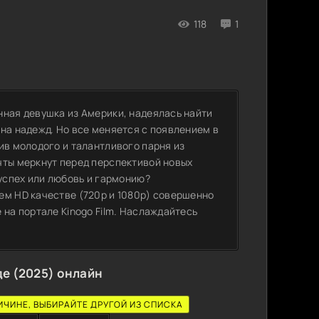
118
1
нная девушка из Америки, надеялась найти
на надежд. Но все меняется с появлением в
ив молодого и талантливого парня из
чты меркнут перед перспективой новых
 успех или любовь и гармонию?
ем HD качестве (720p и 1080p) совершенно
 на портале Kinogo Film. Наслаждайтесь
е (2025) онлайн
ИЧИНЕ, ВЫБИРАЙТЕ ДРУГОЙ ИЗ СПИСКА