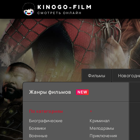
KINOGO-FILM
СМОТРЕТЬ ОНЛАЙН
Фильмы
Новогодн
Жанры фильмов
По категориям
+
Биографические
Криминал
Боевики
Мелодрамы
Военные
Приключения