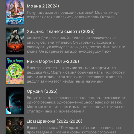
Моана 2 (2024)
Получив вызов от предков-искателей, Моана и Мауи
отправляются в далёкие и опасные воды Океании.
Хищник: Планета смерти (2025)
Хищник Дек, изгнанный из клана, отправляется на
опасную планету Калиск. Он стремится доказать
своему отцу и всему племени, что достоин быть частью
клана. Он встречает загадочную девушку Тию и
Рик и Морти (2013-2026)
В центре сюжета - школьник по имени Морти и его
дедушка Рик. Морти - самый обычный мальчик, который
ничем не отличается от своих сверстников. А вот его
дедуля занимается необычными научными
Орудия (2025)
Все дети из одного школьного класса, за исключением
одного ребёнка, одновременно бесследно исчезают.
Местные жители и семьи пытаются понять, что или кто
стал причиной их исчезновения.
Дом Дракона (2022-2026)
В основе сериала "Дом дракона" лежит грандиозное
произведение "Пламя и кровь", которое погружает