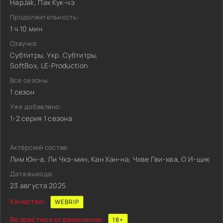
HapJak, Пак Кук-чэ
Продолжительность:
1 ч 10 мин
Озвучка:
Субтитры, Укр. Субтитры,
SoftBox, LE-Production
Все сезоны:
1 сезон
Уже добавлено:
1-2 серия 1 сезона
Актёрский состав:
Лим Юн-а, Ли Чхэ-мин, Кан Хан-на, Чхве Гви-хва, О И-щик
Дата выхода:
23 августа 2025
Качество:
WEBRIP
Возрастное ограничение:
18+