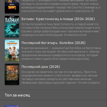
Люди Икс сталкиваются с новыми вызовами, пытаясь
наладить жизнь без профессора Ксавье. Не все члены
команды поддерживают лидерство Скотта Саммерса, и
сам Циклоп испытывает давление от новой роли. В
Бэтмен: Крестоносец в плаще (2024-2026)
Готэм погружён в тьму преступности, и порой кажется,
что местная полиция бессильна против растущего зла.
Однако среди добросердечных горожан всё ещё живет
надежда на светлое будущее. И именно в этой
Последний богатырь. Колобок (2026)
В центре внимания — знаменитый Колобок из Белогорья,
чьё имя стало легендой. Из обычной выпечки с тайным
предназначением он превратился в хитреца, который
изменил свою судьбу благодаря неожиданному
Последний дом (2026)
Они даже не заметили, когда это началось. Просто в
определенный момент стало ясно: выбраться нельзя.
Четверо человек заперты в собственном жилище.
Неведомая преграда окружает здание. Что ее создало
—
Топ за месяц