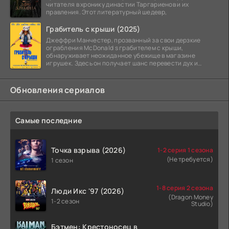
читателя в хронику династии Таргариенов и их
правления. Этот литературный шедевр,
Грабитель с крыши (2025)
Джеффри Манчестер, прозванный за свои дерзкие
ограбления McDonald s грабителем с крыши,
обнаруживает неожиданное убежище в магазине
игрушек. Здесь он получает шанс перевести дух и
залечь на дно. Но
Обновления сериалов
Самые последние
Точка взрыва (2026)
1-2 серия 1 сезона
(Не требуется)
1 сезон
1-8 серия 2 сезона
Люди Икс '97 (2026)
(Dragon Money
1-2 сезон
Studio)
Бэтмен: Крестоносец в