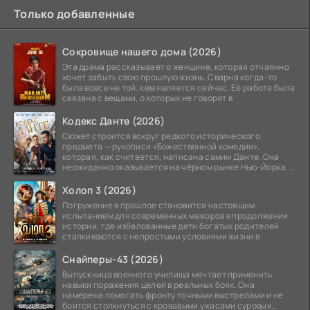
Только добавленные
Сокровище нашего дома (2026)
Эта драма рассказывает о женщине, которая отчаянно
хочет забыть свою прошлую жизнь. Сварна когда-то
была вовсе не той, кем является сейчас. Её работа была
связана с вещами, о которых не говорят в
Кодекс Данте (2026)
Сюжет строится вокруг редкого исторического
предмета — рукописи «Божественной комедии»,
которая, как считается, написана самим Данте. Она
неожиданно оказывается на чёрном рынке Нью-Йорка.
Её покупает
Холоп 3 (2026)
Погружение в прошлое становится настоящим
испытанием для современных мажоров в продолжении
истории, где избалованные дети богатых родителей
сталкиваются с непростыми условиями жизни в
Снайперы-43 (2026)
Выпускница военного училища мечтает применить
навыки поражения целей в реальных боях. Она
намерена помогать фронту точными выстрелами и не
боится столкнуться с кровавыми ужасами суровых