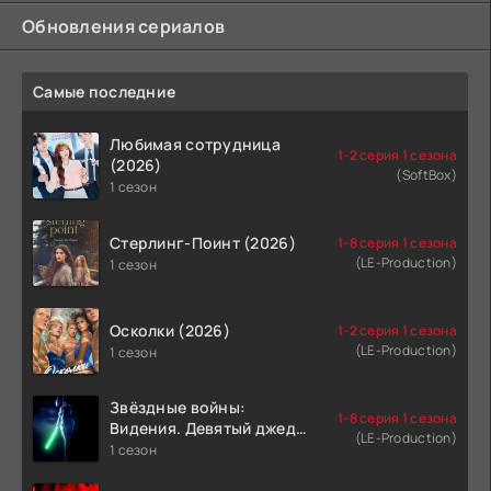
Обновления сериалов
Самые последние
Любимая сотрудница
1-2 серия 1 сезона
(2026)
(SoftBox)
1 сезон
Стерлинг-Поинт (2026)
1-8 серия 1 сезона
(LE-Production)
1 сезон
Осколки (2026)
1-2 серия 1 сезона
(LE-Production)
1 сезон
Звёздные войны:
1-8 серия 1 сезона
Видения. Девятый джедай
(LE-Production)
(2026)
1 сезон