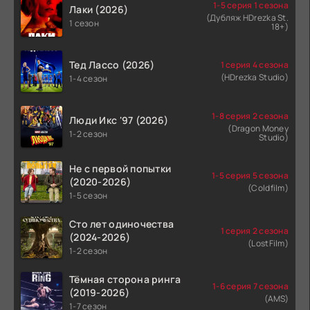
1-5 серия 1 сезона
Лаки (2026)
(Дубляж HDrezka St.
1 сезон
18+)
Тед Лассо (2026)
1 серия 4 сезона
(HDrezka Studio)
1-4 сезон
1-8 серия 2 сезона
Люди Икс '97 (2026)
(Dragon Money
1-2 сезон
Studio)
Не с первой попытки
1-5 серия 5 сезона
(2020-2026)
(Coldfilm)
1-5 сезон
Сто лет одиночества
1 серия 2 сезона
(2024-2026)
(LostFilm)
1-2 сезон
Тёмная сторона ринга
1-6 серия 7 сезона
(2019-2026)
(AMS)
1-7 сезон