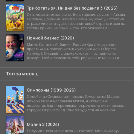
сражений.
Три богатыря. Ни дня без подвига 3 (2026)
Отважные и смекалистые богатырские друзья — Алеша
Попович, Добрыня Никитич и Илья Муромец — стоят на
страже мирного существования своей страны и всегда
готовы прийти на помощь тем, кто оказался в
Ночной бизнес (2026)
Манко Капак из Албании (Рассел Кроу) управляет
престижным заведением в компании жены (Тереза
Палмер). Он живёт с размахом, хотя постоянно на
взводе. Чтобы позволить себе роскошные машины и
жильё в
Топ за месяц
Симпсоны (1989-2026)
Семейство Симпсонов - папаша Гомер, мама Мардж,
дочери Лиза и маленькая Мэгги, и несносный
подросток Барт - проживают в среднестатистическом
городке Спрингфилд. Гомер трудится на местной
атомной
Моана 2 (2024)
Получив вызов от предков-искателей, Моана и Мауи