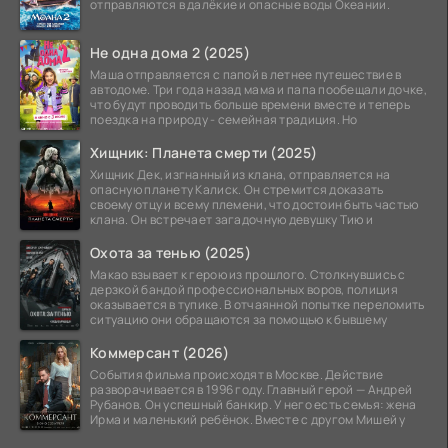
отправляются в далёкие и опасные воды Океании.
Не одна дома 2 (2025)
Маша отправляется с папой в летнее путешествие в
автодоме. Три года назад мама и папа пообещали дочке,
что будут проводить больше времени вместе и теперь
поездка на природу - семейная традиция. Но
Хищник: Планета смерти (2025)
Хищник Дек, изгнанный из клана, отправляется на
опасную планету Калиск. Он стремится доказать
своему отцу и всему племени, что достоин быть частью
клана. Он встречает загадочную девушку Тию и
Охота за тенью (2025)
Макао взывает к герою из прошлого. Столкнувшись с
дерзкой бандой профессиональных воров, полиция
оказывается в тупике. В отчаянной попытке переломить
ситуацию они обращаются за помощью к бывшему
Коммерсант (2026)
События фильма происходят в Москве. Действие
разворачивается в 1996 году. Главный герой — Андрей
Рубанов. Он успешный банкир. У него есть семья: жена
Ирма и маленький ребёнок. Вместе с другом Мишей у