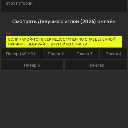
этой истории!
Смотреть Девушка с иглой (2024) онлайн
!!!!:
ЕСЛИ КАКОЙ-ТО ПЛЕЕР НЕДОСТУПЕН ПО ОПРЕДЕЛЕННОЙ
ПРИЧИНЕ, ВЫБИРАЙТЕ ДРУГОЙ ИЗ СПИСКА
Плеер (4K,HD)
Плеер 2
Плеер 3
Плеер 4
Плеер 5
Трейлер