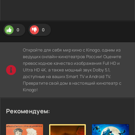
0
0
Откройте для себя мир кино с Kinogo, одним из
ведущих онлайн-кинотеатров России! Оцените
превосходное качество изображения Full HD и
Ultra HD 4K, а также мощный звук Dolby 5.1,
доступные на ваших Smart TV и Android TV.
Превратите свой дом в настоящий кинотеатр с
Kinogo!
Рекомендуем: