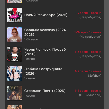
1-2 сезон
1-7 серия 1 сезона
Новый Ревизорро (2025)
(Не требуется)
Свадьба вслепую (2024-
1-9 серия 3 сезона
2026)
(Не требуется)
1-3 сезон
Черный список. Прораб
1-3 серия 1 сезона
(2026)
(Не требуется)
1 сезон
Любимая сотрудница
1-2 серия 1 сезона
(2026)
(SoftBox)
1 сезон
Стерлинг-Поинт (2026)
1-8 серия 1 сезона
(LE-Production)
1 сезон