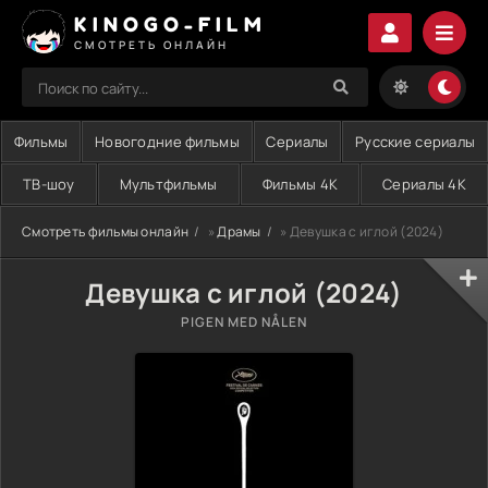
KINOGO-FILM
СМОТРЕТЬ ОНЛАЙН
Фильмы
Новогодние фильмы
Сериалы
Русские сериалы
ТВ-шоу
Мультфильмы
Фильмы 4K
Сериалы 4K
Смотреть фильмы онлайн
»
Драмы
» Девушка с иглой (2024)
Девушка с иглой (2024)
PIGEN MED NÅLEN