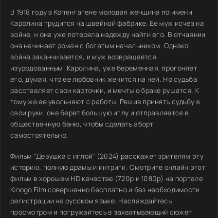
В 1918 году в Копенгагене молодая женщина по имени
Каролина трудится на швейной фабрике. Ее муж исчез на
войне, и она уже потеряла надежду найти его. В отчаянии
она начинает роман с богатым начальником. Однако
война заканчивается, и муж возвращается
изуродованным. Каролина, уже беременная, прогоняет
его, думая, что ее любовник женится на ней. Но судьба
расставляет свои карточки, и мечты о браке рушатся. К
тому же ее увольняют с работы. Решив принять судьбу в
свои руки, она берет большую иглу и отправляется в
общественную баню, чтобы сделать аборт
самостоятельно.
Фильм "Девушка с иглой" (2024) расскажет зрителям эту
историю, полную драмы и интриги. Смотрите онлайн этот
фильм в хорошем HD качестве (720p и 1080p) на портале
Kinogo Film совершенно бесплатно и без необходимости
регистрации на русском языке. Наслаждайтесь
просмотром и погружайтесь в захватывающий сюжет