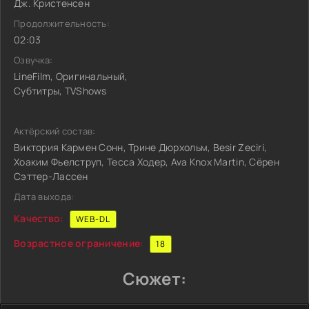
Дж. Кристенсен
Продолжительность:
02:03
Озвучка:
LineFilm, Оригинальный,
Субтитры, TVShows
Актёрский состав:
Виктория Кармен Сонн, Трине Дюрхольм, Besir Zeciri,
Хоаким Фьелструп, Тесса Ходер, Ava Knox Martin, Сёрен
Сэттер-Лассен
Дата выхода:
Качество:
WEB-DL
Возрастное ограничение:
18
Сюжет: