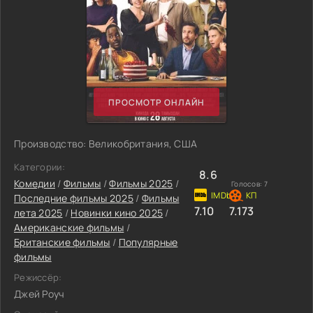
ПРОСМОТР ОНЛАЙН
Производство: Великобритания, США
Категории:
8.6
Комедии
/
Фильмы
/
Фильмы 2025
/
Голосов:
7
Последние фильмы 2025
/
Фильмы
7.10
7.173
лета 2025
/
Новинки кино 2025
/
Американские фильмы
/
Британские фильмы
/
Популярные
фильмы
Режиссёр:
Джей Роуч