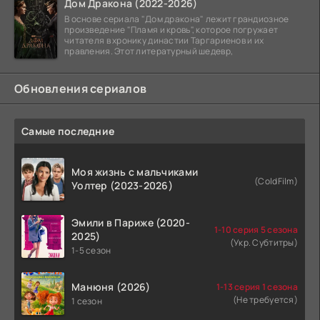
Дом Дракона (2022-2026)
В основе сериала "Дом дракона" лежит грандиозное
произведение "Пламя и кровь", которое погружает
читателя в хронику династии Таргариенов и их
правления. Этот литературный шедевр,
Обновления сериалов
Самые последние
Моя жизнь с мальчиками
(ColdFilm)
Уолтер (2023-2026)
Эмили в Париже (2020-
1-10 серия 5 сезона
2025)
(Укр. Субтитры)
1-5 сезон
Манюня (2026)
1-13 серия 1 сезона
(Не требуется)
1 сезон