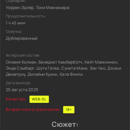
Сценарий:
Уоррен Эдлер, Тони Макнамара
Продолжительность:
1 ч 45 мин
Озвучка:
Дублированный
Актёрский состав:
Оливия Колман, Бенедикт Камбербэтч, Кейт Маккиннон,
Энди Сэмберг, Шути Гатва, Сунита Мани, Зои Чао, Джэми
Деметриу, Дилейни Куинн, Хала Финли
Дата выхода:
25 августа 2025
Качество:
WEB-DL
Возрастное ограничение:
18+
Сюжет: