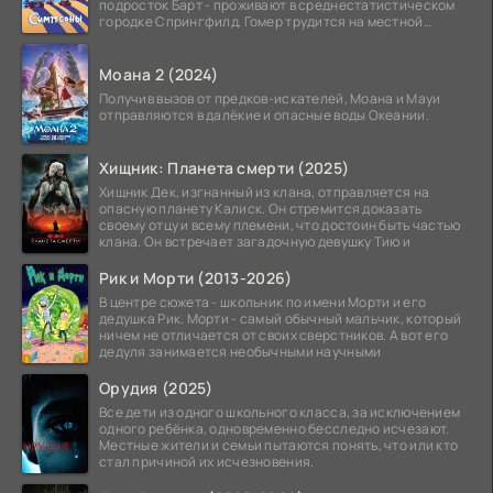
подросток Барт - проживают в среднестатистическом
городке Спрингфилд. Гомер трудится на местной
атомной
Моана 2 (2024)
Получив вызов от предков-искателей, Моана и Мауи
отправляются в далёкие и опасные воды Океании.
Хищник: Планета смерти (2025)
Хищник Дек, изгнанный из клана, отправляется на
опасную планету Калиск. Он стремится доказать
своему отцу и всему племени, что достоин быть частью
клана. Он встречает загадочную девушку Тию и
Рик и Морти (2013-2026)
В центре сюжета - школьник по имени Морти и его
дедушка Рик. Морти - самый обычный мальчик, который
ничем не отличается от своих сверстников. А вот его
дедуля занимается необычными научными
Орудия (2025)
Все дети из одного школьного класса, за исключением
одного ребёнка, одновременно бесследно исчезают.
Местные жители и семьи пытаются понять, что или кто
стал причиной их исчезновения.