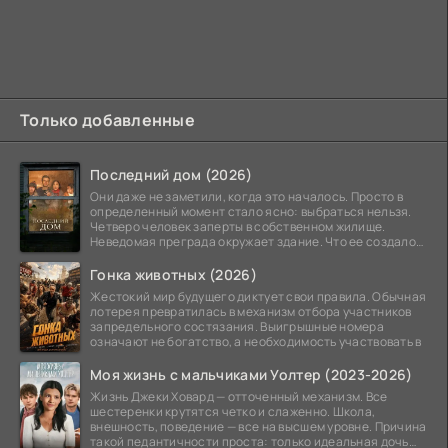
Только добавленные
Последний дом (2026)
Они даже не заметили, когда это началось. Просто в
определенный момент стало ясно: выбраться нельзя.
Четверо человек заперты в собственном жилище.
Неведомая преграда окружает здание. Что ее создало
—
Гонка животных (2026)
Жестокий мир будущего диктует свои правила. Обычная
лотерея превратилась в механизм отбора участников
запредельного состязания. Выигрышные номера
означают не богатство, а необходимость участвовать в
Моя жизнь с мальчиками Уолтер (2023-2026)
Жизнь Джеки Ховард — отточенный механизм. Все
шестеренки крутятся четко и слаженно. Школа,
внешность, поведение — все на высшем уровне. Причина
такой педантичности проста: только идеальная дочь