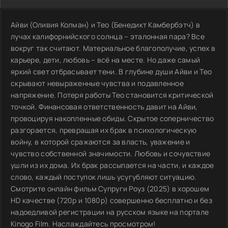
Айви (Оливия Колман) и Тео (Бенедикт Камбербэтч) в
лучах калифорнийского солнца – эталонная пара? Все
вокруг так считают. Материальное благополучие, успех в
карьере, дети, любовь – всё на месте. Но даже самый
яркий свет отбрасывает тени. В глубине души Айви и Тео
скрывают невыраженные чувства и подавленное
напряжение. Потеря работы Тео становится критической
точкой. Финансовая ответственность давит на Айви,
провоцируя накопленные обиды. Скрытое соперничество
разгорается, превращая их брак в психологическую
войну, в которой сражаются за власть, уважение и
чувство собственной значимости. Любовь и сочувствие
ушли из их дома. Их брак рассыпается на части, и каждое
слово, каждый поступок лишь усугубляют ситуацию.
Смотрите онлайн фильм Супруги Роуз (2025) в хорошем
HD качестве (720p и 1080p) совершенно бесплатно и без
надоедливой регистрации на русском языке на портале
Kinogo Film. Наслаждайтесь просмотром!