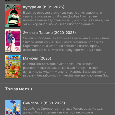
может
Футурама (1999-2026)
В центре истории этого культового анимационного
сериала оказывается Филип Дж. Фрай, ничем не
примечательный доставщик пиццы из конца XX века, чья
жизнь кардинально меняется после случайной
заморозки
Эмили в Париже (2020-2025)
Эмили — молодая и энергичная американка, чья жизнь в
Чикаго кипит событиями и достижениями. Успешная
маркетолог, она уверенно движется по карьерной
лестнице. Но даже у таких целеустремленных людей
Манюня (2026)
В небольшом армянском городке 1970-х годов
разворачивается захватывающая история о двух
лучших подружках — Манюне и Наринэ. Их жизнь полна
веселья, беззаботности и необычных приключений. За
девочками
Топ за месяц
Симпсоны (1989-2026)
Семейство Симпсонов - папаша Гомер, мама Мардж,
дочери Лиза и маленькая Мэгги, и несносный