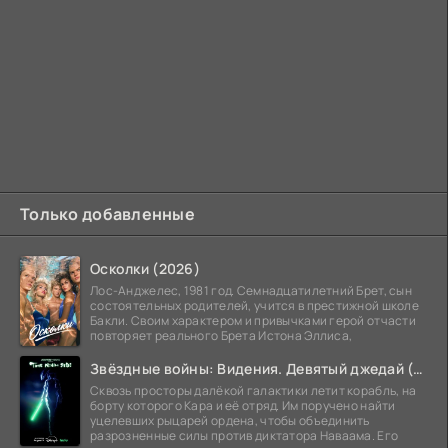
Только добавленные
Осколки (2026)
Лос-Анджелес, 1981 год. Семнадцатилетний Брет, сын
состоятельных родителей, учится в престижной школе
Бакли. Своим характером и привычками герой отчасти
повторяет реального Брета Истона Эллиса,
Звёздные войны: Видения. Девятый джедай (2026)
Сквозь просторы далёкой галактики летит корабль, на
борту которого Кара и её отряд. Им поручено найти
уцелевших рыцарей ордена, чтобы объединить
разрозненные силы против диктатора Наваама. Его