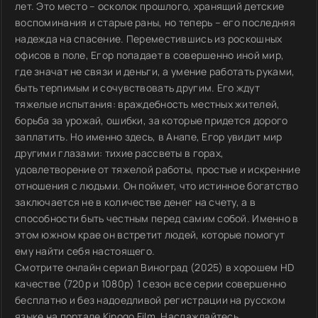
лет. Это место – осколок прошлого, хранящий детские
воспоминания и старые раны, но теперь – его последняя
надежда на спасение. Переместившись из роскошных
офисов в поле, Егор попадает в совершенно иной мир,
где значат не связи и деньги, а умение работать руками,
быть терпимым и сочувствовать другим. Его ждут
тяжелые испытания: враждебность местных жителей,
борьба за урожай, ошибки, за которые придется дорого
заплатить. Но именно здесь, в Анапе, Егор увидит мир
другими глазами: тихие рассветы в горах,
удовлетворение от тяжелой работы, простые и искренние
отношения с людьми. Он поймет, что истинное богатство
заключается не в количестве денег на счету, а в
способности быть честным перед самим собой. Именно в
этом южном крае он встретит людей, которые помогут
ему найти себя настоящего.
Смотрите онлайн сериал Виноград (2025) в хорошем HD
качестве (720p и 1080p) 1 сезон все серии совершенно
бесплатно и без надоедливой регистрации на русском
языке на портале Kinogo Film. Наслаждайтесь