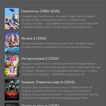
Симпсоны (1989-2026)
Семейство Симпсонов - папаша Гомер, мама Мардж,
дочери Лиза и маленькая Мэгги, и несносный
подросток Барт - проживают в среднестатистическом
городке Спрингфилд. Гомер трудится на местной
атомной
Моана 2 (2024)
Получив вызов от предков-искателей, Моана и Мауи
отправляются в далёкие и опасные воды Океании.
Не одна дома 2 (2025)
Маша отправляется с папой в летнее путешествие в
автодоме. Три года назад мама и папа пообещали дочке,
что будут проводить больше времени вместе и теперь
поездка на природу - семейная традиция. Но
Хищник: Планета смерти (2025)
Хищник Дек, изгнанный из клана, отправляется на
опасную планету Калиск. Он стремится доказать
своему отцу и всему племени, что достоин быть частью
клана. Он встречает загадочную девушку Тию и
Охота за тенью (2025)