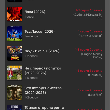
1-5 серия 1 сезона
Лаки (2026)
(Дубляж HDrezka St.
1 сезон
18+)
Тед Лассо (2026)
1 серия 4 сезона
(HDrezka Studio)
1-4 сезон
1-8 серия 2 сезона
Люди Икс '97 (2026)
(Dragon Money
1-2 сезон
Studio)
Не с первой попытки
1-5 серия 5 сезона
(2020-2026)
(Coldfilm)
1-5 сезон
Сто лет одиночества
1 серия 2 сезона
(2024-2026)
(LostFilm)
1-2 сезон
Тёмная сторона ринга
1-6 серия 7 сезона