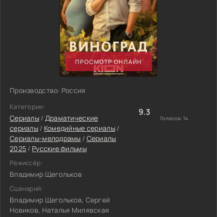
ПРОСМОТР ОНЛАЙН
Производство: Россия
Категории:
9.3
Сериалы
/
Драматические
Голосов:
14
сериалы
/
Комедийные сериалы
/
Сериалы-мелодрамы
/
Сериалы
2025
/
Русские фильмы
Режиссёр:
Владимир Щегольков
Сценарий:
Владимир Щегольков, Сергей
Новиков, Наталья Милявская