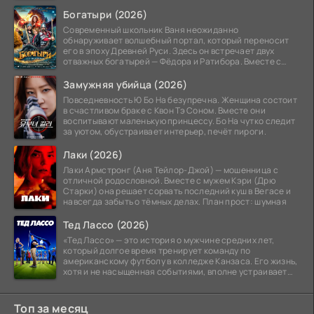
Богатыри (2026)
Современный школьник Ваня неожиданно
обнаруживает волшебный портал, который переносит
его в эпоху Древней Руси. Здесь он встречает двух
отважных богатырей — Фёдора и Ратибора. Вместе с
ними Ване
Замужняя убийца (2026)
Повседневность Ю Бо На безупречна. Женщина состоит
в счастливом браке с Квон Тэ Соном. Вместе они
воспитывают маленькую принцессу. Бо На чутко следит
за уютом, обустраивает интерьер, печёт пироги.
Лаки (2026)
Лаки Армстронг (Аня Тейлор-Джой) — мошенница с
отличной родословной. Вместе с мужем Кэри (Дрю
Старки) она решает сорвать последний куш в Вегасе и
навсегда забыть о тёмных делах. План прост: шумная
Тед Лассо (2026)
«Тед Лассо» — это история о мужчине средних лет,
который долгое время тренирует команду по
американскому футболу в колледже Канзаса. Его жизнь,
хотя и не насыщенная событиями, вполне устраивает
его:
Топ за месяц