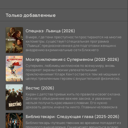
Только добавленные
Спецназ: Львица (2026)
В мире, где тени преступности простираются на многие
километры, существует специальная программа
"Львица", предназначенная для подготовки женщин к
внедрению в криминальные сети Ближнего
Мои приключения с Суперменом (2023-2026)
Супермен, любимец миллионов по всему миру, вновь
покоряет экраны своими увлекательными
приключениями! Кларк Кент остается тем же мощным и
целеустремленным героем с внушительной физической
подготовкой.
Вестис (2026)
Киран с детства привык жить по правилам своего клана.
Для него объединение важнее закона, а уважение
нельзя получить красивыми словами. Его нужно
доказать делом, иначе ты никто. Главным человеком в
Библиотекари: Следующая глава (2025-2026)
Библиотекарь-путешественник во времени попадает из
прошлого в наше время. Он не может вернуться в свою