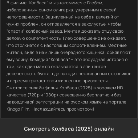
В фильме "Колбаса" мы знакомимся с Глебом,
избалованным сыном олигарха, уверенным в своей
непогрешимости. Зацикленный на себе и далекий от
чужих проблем, он отправляется в захолустье, чтобы
"спасти" колбасный завод. Мечтая доказать отцу свою
деловую компетентность, Глеб совершенно не ожидает,
что столкнется с настоящим сопротивлением. Местные
жители, видя в нем лишь очередного хищника, объявляют
ему войну. Комедия "Колбаса" – это абсурдная история о
том, как один мажор оказывается в эпицентре
деревенского бунта, где находит неожиданных союзников
и пересматривает свои жизненные приоритеты.
Смотрите онлайн фильм Колбаса (2025) в хорошем HD
качестве (720p и 1080p) совершенно бесплатно и без
надоедливой регистрации на русском языке на портале
Kinogo Film. Наслаждайтесь просмотром!
Смотреть Колбаса (2025) онлайн