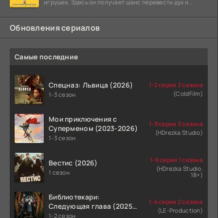
игрушек. Здесь он получает шанс перевести дух и
залечь на дно. Но
Обновления сериалов
Самые последние
Спецназ: Львица (2026)
1-2 серия 3 сезона
(ColdFilm)
1-3 сезон
Мои приключения с
1-9 серия 3 сезона
Суперменом (2023-2026)
(HDrezka Studio)
1-3 сезон
1-6 серия 1 сезона
Вестис (2026)
(HDrezka Studio.
1 сезон
18+)
Библиотекари:
1-4 серия 2 сезона
Следующая глава (2025-
(LE-Production)
2026)
1-2 сезон