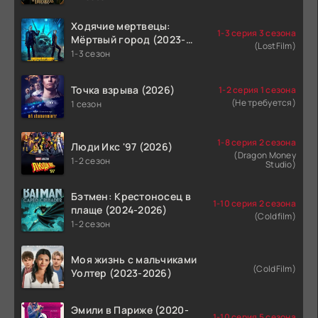
Ходячие мертвецы:
1-3 серия 3 сезона
Мёртвый город (2023-
(LostFilm)
2026)
1-3 сезон
Точка взрыва (2026)
1-2 серия 1 сезона
(Не требуется)
1 сезон
1-8 серия 2 сезона
Люди Икс '97 (2026)
(Dragon Money
1-2 сезон
Studio)
Бэтмен: Крестоносец в
1-10 серия 2 сезона
плаще (2024-2026)
(Coldfilm)
1-2 сезон
Моя жизнь с мальчиками
(ColdFilm)
Уолтер (2023-2026)
Эмили в Париже (2020-
1-10 серия 5 сезона