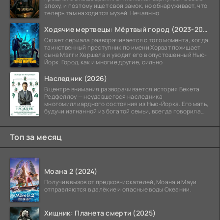
эпоху, и поэтому ищет свой замок, но обнаруживает, что
теперь там находится музей. Нечаянно
Ходячие мертвецы: Мёртвый город (2023-2026)
Сюжет сериала разворачивается с того момента, когда
таинственный преступник по имени Хорват похищает
сына Мэгги Хершела и уводит его в опустошенный Нью-
Йорк. Город, как и многие другие, сильно
Наследник (2026)
В центре внимания разворачивается история Бекета
Редфеллоу — неудавшегося наследника
многомиллиардного состояния из Нью-Йорка. Его мать,
будучи изгнанной из богатой семьи, всегда говорила
ему, что их
Топ за месяц
Моана 2 (2024)
Получив вызов от предков-искателей, Моана и Мауи
отправляются в далёкие и опасные воды Океании.
Хищник: Планета смерти (2025)