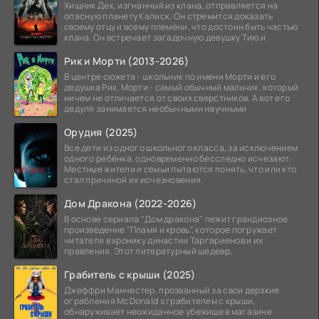
Хищник Дек, изгнанный из клана, отправляется на
опасную планету Калиск. Он стремится доказать
своему отцу и всему племени, что достоин быть частью
клана. Он встречает загадочную девушку Тию и
Рик и Морти (2013-2026)
В центре сюжета - школьник по имени Морти и его
дедушка Рик. Морти - самый обычный мальчик, который
ничем не отличается от своих сверстников. А вот его
дедуля занимается необычными научными
Орудия (2025)
Все дети из одного школьного класса, за исключением
одного ребёнка, одновременно бесследно исчезают.
Местные жители и семьи пытаются понять, что или кто
стал причиной их исчезновения.
Дом Дракона (2022-2026)
В основе сериала "Дом дракона" лежит грандиозное
произведение "Пламя и кровь", которое погружает
читателя в хронику династии Таргариенов и их
правления. Этот литературный шедевр,
Грабитель с крыши (2025)
Джеффри Манчестер, прозванный за свои дерзкие
ограбления McDonald s грабителем с крыши,
обнаруживает неожиданное убежище в магазине