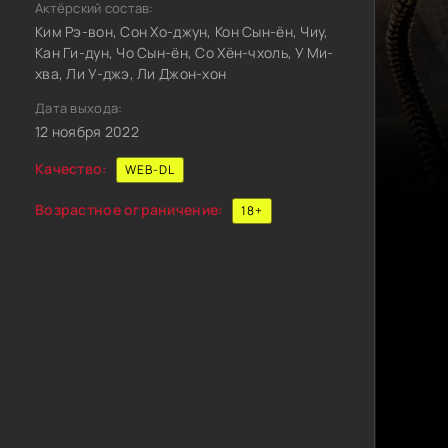
Актёрский состав:
Ким Рэ-вон, Сон Хо-джун, Кон Сын-ён, Чиу,
Кан Ги-дун, Чо Сын-ён, Со Хён-чхоль, У Ми-
хва, Ли У-джэ, Ли Джон-хон
Дата выхода:
12 ноября 2022
Качество:
WEB-DL
Возрастное ограничение:
18+