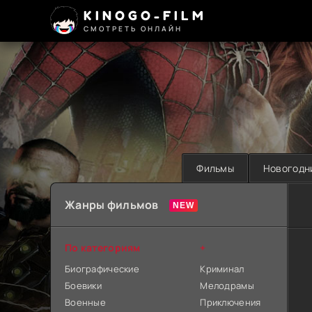
KINOGO-FILM
СМОТРЕТЬ ОНЛАЙН
Фильмы
Новогодн
Жанры фильмов
По категориям
+
Биографические
Криминал
Боевики
Мелодрамы
Военные
Приключения