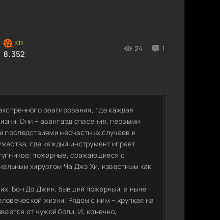
24
1
8.352
кстренного реагирования, где каждая
 жизни. Они – авангард спасения, первыми
и последствиями несчастных случаев и
ужества, где каждый инструмент играет
упников; пожарные, сражающиеся с
ниальным хирургом Ча Джэ Хи, известным как
гих. Бон До Джин, бывший пожарный, а ныне
ловеческой жизни. Рядом с ним – хрупкая на
вается от чужой боли. И, конечно,