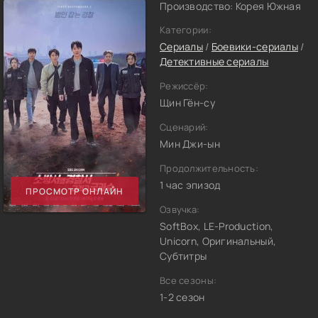
Производство: Корея Южная
Категории:
Сериалы
/
Боевики-сериалы
/
Детективные сериалы
Режиссёр:
Щин Гён-су
Сценарий:
Мин Джи-ын
Продолжительность:
1 час эпизод
ПРОСМОТР ОНЛАЙН
Озвучка:
SoftBox, LE-Production,
Unicorn, Оригинальный,
Субтитры
Все сезоны:
1-2 сезон