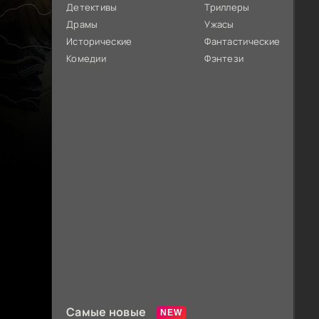
Детективы
Триллеры
Драмы
Ужасы
Исторические
Фантастические
Комедии
Фэнтези
Самые новые