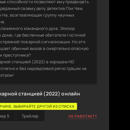
вные способности позволяют ему предвидеть
преданный своему делу детектив Пэк Чам,
н На, возглавляющая группу научных
на.
 слаженного командного духа. Эпизод
в доме, где беспечные обитатели гостиной
исправной пожарной сигнализации. Но это
ращает обычный вызов в смертельно опасную
 и преступника?
арной станцией (2022) в хорошем HD
есплатно и без надоедливой регистрации на
мотром!
жарной станцией (2022) онлайн
ИЧИНЕ, ВЫБИРАЙТЕ ДРУГОЙ ИЗ СПИСКА
еер 5
Трейлер
НЕ РАБОТАЕТ?