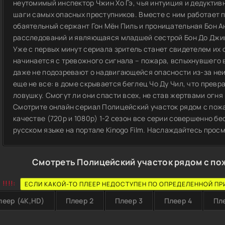
неутомимый инспектор Чжин Хо Гэ, чья интуиция и дедукти
шаги самых опасных преступников. Вместе с ним работает 
обаятельный сержант Гон Мён Пиль и проницательная Бон А
расследований и являющаяся младшей сестрой Бон До Джи
Уже с первых минут сериала зритель станет свидетелем их
начинается с тревожного сигнала – пожара, вспыхнувшего 
даже не подозревают о надвигающейся опасности из-за не
еще не все: в доме скрывается беглец Чо Ду Чил, что прев
ловушку. Смогут ли они спасти всех, не став жертвами огня
Смотрите онлайн сериал Полицейский участок рядом с пож
качестве (720p и 1080p) 1-2 сезон все серии совершенно б
русском языке на портале Kinogo Film. Наслаждайтесь прос
Смотреть Полицейский участок рядом с по
!!!!:
ЕСЛИ КАКОЙ-ТО ПЛЕЕР НЕДОСТУПЕН ПО ОПРЕДЕЛЕННОЙ ПР
леер (4K,HD)
Плеер 2
Плеер 3
Плеер 4
Пл