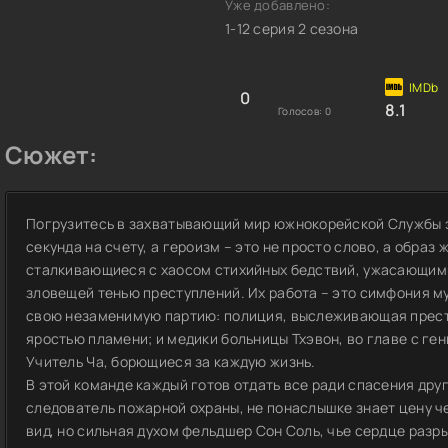
Уже добавлено:
1-12 серия 2 сезона
0
8.1
Голосов:
0
Сюжет:
Погрузитесь в захватывающий мир южнокорейской Службы э
секунда на счету, а героизм – это не просто слово, а образ
сталкивающиеся с хаосом стихийных бедствий, ужасающим
зловещей тенью преступлений. Их работа – это симфония м
свою незаменимую партию: полиция, выслеживающая прест
яростью пламени; и медики больницы Тхэвон, во главе с ге
Учитель Ча, борющиеся за каждую жизнь.
В этой команде каждый готов отдать все ради спасения дру
следователь пожарной охраны, не понаслышке знает цену че
вид, но сильная духом фельдшер Сон Соль, чье сердце разры