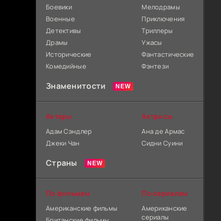
Боевики
Мелодрамы
Военные
Приключения
Детективы
Триллеры
Драмы
Ужасы
Исторические
Фантастические
Комедийные
Фэнтези
Знаменитости
Актеры
Актрисы
Адам Сэндлер
Ана де Армас
Джеки Чан
Сидни Суини
Страны
По фильмам
По сериалам
Американские фильмы
Американские
сериалы
Британские фильмы