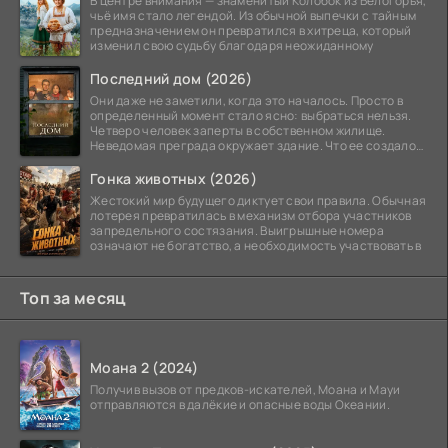
В центре внимания — знаменитый Колобок из Белогорья,
чьё имя стало легендой. Из обычной выпечки с тайным
предназначением он превратился в хитреца, который
изменил свою судьбу благодаря неожиданному
Последний дом (2026)
Они даже не заметили, когда это началось. Просто в
определенный момент стало ясно: выбраться нельзя.
Четверо человек заперты в собственном жилище.
Неведомая преграда окружает здание. Что ее создало
—
Гонка животных (2026)
Жестокий мир будущего диктует свои правила. Обычная
лотерея превратилась в механизм отбора участников
запредельного состязания. Выигрышные номера
означают не богатство, а необходимость участвовать в
Топ за месяц
Моана 2 (2024)
Получив вызов от предков-искателей, Моана и Мауи
отправляются в далёкие и опасные воды Океании.