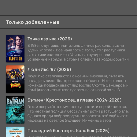
Только добавленные
Точка взрыва (2026)
В 1986 году привычная жизнь финнов раскололась на
«до» и «после». Все началось с того, что преступники
захватили заложников. Улицы патрулировали
усиленные наряды, а страна следила за ходом событий,
Люди Икс '97 (2026)
Люди Икс сталкиваются с новыми вызовами, пытаясь
наладить жизнь без профессора Ксавье. Не все члены
команды поддерживают лидерство Скотта Саммерса, и
сам Циклоп испытывает давление от новой роли. В
Бэтмен: Крестоносец в плаще (2024-2026)
Готэм погружён в тьму преступности, и порой кажется,
что местная полиция бессильна против растущего зла.
Однако среди добросердечных горожан всё ещё живет
надежда на светлое будущее. И именно в этой
Последний богатырь. Колобок (2026)