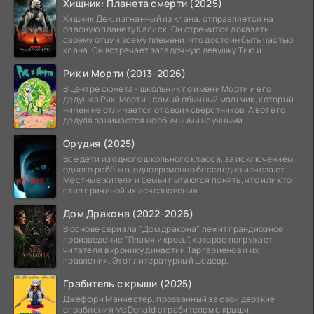
Хищник: Планета смерти (2025)
Хищник Дек, изгнанный из клана, отправляется на
опасную планету Калиск. Он стремится доказать
своему отцу и всему племени, что достоин быть частью
клана. Он встречает загадочную девушку Тию и
Рик и Морти (2013-2026)
В центре сюжета - школьник по имени Морти и его
дедушка Рик. Морти - самый обычный мальчик, который
ничем не отличается от своих сверстников. А вот его
дедуля занимается необычными научными
Орудия (2025)
Все дети из одного школьного класса, за исключением
одного ребёнка, одновременно бесследно исчезают.
Местные жители и семьи пытаются понять, что или кто
стал причиной их исчезновения.
Дом Дракона (2022-2026)
В основе сериала "Дом дракона" лежит грандиозное
произведение "Пламя и кровь", которое погружает
читателя в хронику династии Таргариенов и их
правления. Этот литературный шедевр,
Грабитель с крыши (2025)
Джеффри Манчестер, прозванный за свои дерзкие
ограбления McDonald s грабителем с крыши,