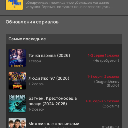
обнаруживает неожиданное убежище в магазине
игрушек. Здесь он получает шанс перевести дух и
залечь на дно. Но
Обновления сериалов
Самые последние
Точка взрыва (2026)
1-2 серия 1 сезона
(Не требуется)
1 сезон
1-8 серия 2 сезона
Люди Икс '97 (2026)
(Dragon Money
1-2 сезон
Studio)
Бэтмен: Крестоносец в
1-10 серия 2 сезона
плаще (2024-2026)
(Coldfilm)
1-2 сезон
Моя жизнь с мальчиками
(ColdFilm)