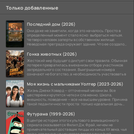
Только добавленные
Последний дом (2026)
Они даже не заметили, когда это началось. Просто в
определенный момент стало ясно: выбраться нельзя.
Четверо человек заперты в собственном жилище.
Неведомая преграда окружает здание. Что ее создало
—
Гонка животных (2026)
Жестокий мир будущего диктует свои правила. Обычная
лотерея превратилась в механизм отбора участников
запредельного состязания. Выигрышные номера
означают не богатство, а необходимость участвовать в
Моя жизнь с мальчиками Уолтер (2023-2026)
Жизнь Джеки Ховард — отточенный механизм. Все
шестеренки крутятся четко и слаженно. Школа,
внешность, поведение — все на высшем уровне. Причина
такой педантичности проста: только идеальная дочь
может
Футурама (1999-2026)
В центре истории этого культового анимационного
сериала оказывается Филип Дж. Фрай, ничем не
примечательный доставщик пиццы из конца XX века, чья
жизнь кардинально меняется после случайной