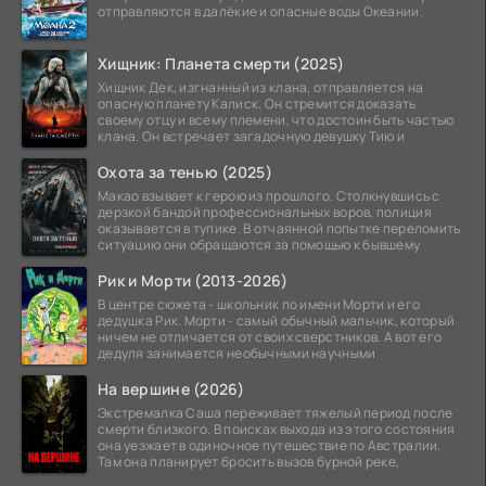
отправляются в далёкие и опасные воды Океании.
Хищник: Планета смерти (2025)
Хищник Дек, изгнанный из клана, отправляется на
опасную планету Калиск. Он стремится доказать
своему отцу и всему племени, что достоин быть частью
клана. Он встречает загадочную девушку Тию и
Охота за тенью (2025)
Макао взывает к герою из прошлого. Столкнувшись с
дерзкой бандой профессиональных воров, полиция
оказывается в тупике. В отчаянной попытке переломить
ситуацию они обращаются за помощью к бывшему
Рик и Морти (2013-2026)
В центре сюжета - школьник по имени Морти и его
дедушка Рик. Морти - самый обычный мальчик, который
ничем не отличается от своих сверстников. А вот его
дедуля занимается необычными научными
На вершине (2026)
Экстремалка Саша переживает тяжелый период после
смерти близкого. В поисках выхода из этого состояния
она уезжает в одиночное путешествие по Австралии.
Там она планирует бросить вызов бурной реке,