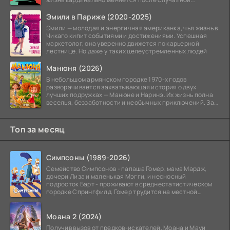
заморозки
Эмили в Париже (2020-2025)
Эмили — молодая и энергичная американка, чья жизнь в
Чикаго кипит событиями и достижениями. Успешная
маркетолог, она уверенно движется по карьерной
лестнице. Но даже у таких целеустремленных людей
Манюня (2026)
В небольшом армянском городке 1970-х годов
разворачивается захватывающая история о двух
лучших подружках — Манюне и Наринэ. Их жизнь полна
веселья, беззаботности и необычных приключений. За
девочками
Топ за месяц
Симпсоны (1989-2026)
Семейство Симпсонов - папаша Гомер, мама Мардж,
дочери Лиза и маленькая Мэгги, и несносный
подросток Барт - проживают в среднестатистическом
городке Спрингфилд. Гомер трудится на местной
атомной
Моана 2 (2024)
Получив вызов от предков-искателей, Моана и Мауи