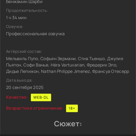
Бенжамин Шарби
Продолжительность:
1 ч 34 мин
Озвучка:
Профессиональная озвучка
Актёрский состав:
Мельвиль Пупо, Софьян Зермани, Стив Тьеншо, Джулия
Пьятон, Софи Ванье, Héra Vartuvarian, Фредерик Эпо,
Дидье Лепижон, Nathan Philippe Jimenez, Франсуа Отесерр
Дата выхода:
20 сентября 2025
Качество:
WEB-DL
Возрастное ограничение:
18+
Сюжет: