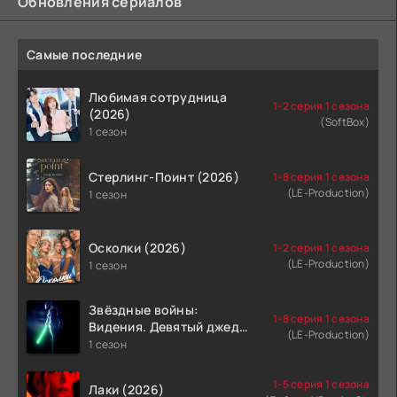
Обновления сериалов
Самые последние
Любимая сотрудница
1-2 серия 1 сезона
(2026)
(SoftBox)
1 сезон
Стерлинг-Поинт (2026)
1-8 серия 1 сезона
(LE-Production)
1 сезон
Осколки (2026)
1-2 серия 1 сезона
(LE-Production)
1 сезон
Звёздные войны:
1-8 серия 1 сезона
Видения. Девятый джедай
(LE-Production)
(2026)
1 сезон
1-5 серия 1 сезона
Лаки (2026)