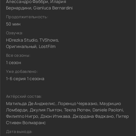
Алессандро Фаббри, Илария
Бернардини, Gianluca Bernardini
Продолжительность:
50 мин
Озвучка:
HDrezka Studio, TVShows,
Оригинальный, LostFilm
Все сезоны:
1 сезон
Уже добавлено:
1-6 серия 1 сезона
Актёрский состав:
Матильда Де Анджелис, Лоренцо Червазио, Маурицио
Ломбарди, Джулия Пьятон, Текла Рютен, Daniele Paoloni,
Филиппо Нигро, Дзюн Итикава, Джордана Фаджано, Питер
Стивен Волмаранс
Дата выхода: