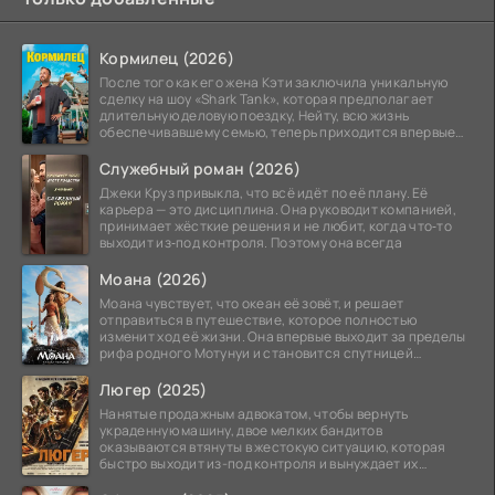
Кормилец (2026)
После того как его жена Кэти заключила уникальную
сделку на шоу «Shark Tank», которая предполагает
длительную деловую поездку, Нейту, всю жизнь
обеспечивавшему семью, теперь приходится впервые
стать
Служебный роман (2026)
Джеки Круз привыкла, что всё идёт по её плану. Её
карьера — это дисциплина. Она руководит компанией,
принимает жёсткие решения и не любит, когда что‑то
выходит из‑под контроля. Поэтому она всегда
Моана (2026)
Моана чувствует, что океан её зовёт, и решает
отправиться в путешествие, которое полностью
изменит ход её жизни. Она впервые выходит за пределы
рифа родного Мотунуи и становится спутницей
знаменитого
Люгер (2025)
Нанятые продажным адвокатом, чтобы вернуть
украденную машину, двое мелких бандитов
оказываются втянуты в жестокую ситуацию, которая
быстро выходит из-под контроля и вынуждает их
вступить в brutalное