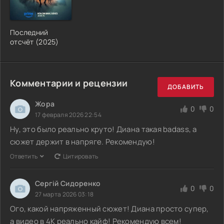
Последний
отсчёт (2025)
Комментарии и рецензии
ДОБАВИТЬ
Жора
0
0
17 февраля 2026 22:54
Ну, это было реально круто! Диана такая badass, а
сюжет держит в напряге. Рекомендую!
Ответить
Цитировать
Сергій Сидоренко
0
0
27 марта 2026 03:18
Ого, какой напряженный сюжет! Диана просто супер,
а видео в 4K реально кайф! Рекомендую всем!