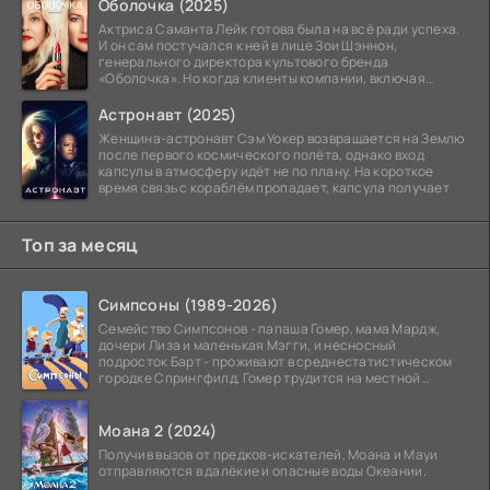
Оболочка (2025)
Актриса Саманта Лейк готова была на всё ради успеха.
И он сам постучался к ней в лице Зои Шэннон,
генерального директора культового бренда
«Оболочка». Но когда клиенты компании, включая
восходящую
Астронавт (2025)
Женщина-астронавт Сэм Уокер возвращается на Землю
после первого космического полёта, однако вход
капсулы в атмосферу идёт не по плану. На короткое
время связь с кораблём пропадает, капсула получает
Топ за месяц
Симпсоны (1989-2026)
Семейство Симпсонов - папаша Гомер, мама Мардж,
дочери Лиза и маленькая Мэгги, и несносный
подросток Барт - проживают в среднестатистическом
городке Спрингфилд. Гомер трудится на местной
атомной
Моана 2 (2024)
Получив вызов от предков-искателей, Моана и Мауи
отправляются в далёкие и опасные воды Океании.