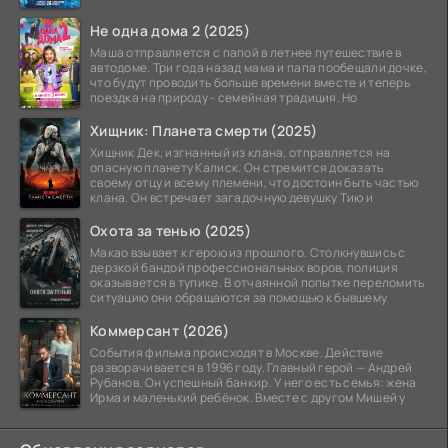
Не одна дома 2 (2025)
Маша отправляется с папой в летнее путешествие в
автодоме. Три года назад мама и папа пообещали дочке,
что будут проводить больше времени вместе и теперь
поездка на природу - семейная традиция. Но
Хищник: Планета смерти (2025)
Хищник Дек, изгнанный из клана, отправляется на
опасную планету Калиск. Он стремится доказать
своему отцу и всему племени, что достоин быть частью
клана. Он встречает загадочную девушку Тию и
Охота за тенью (2025)
Макао взывает к герою из прошлого. Столкнувшись с
дерзкой бандой профессиональных воров, полиция
оказывается в тупике. В отчаянной попытке переломить
ситуацию они обращаются за помощью к бывшему
Коммерсант (2026)
События фильма происходят в Москве. Действие
разворачивается в 1996 году. Главный герой — Андрей
Рубанов. Он успешный банкир. У него есть семья: жена
Ирма и маленький ребёнок. Вместе с другом Мишей у