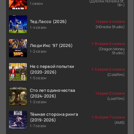
(Дубляж HDrezka St.
1 сезон
18+)
Тед Лассо (2026)
1 серия 4 сезона
(HDrezka Studio)
1-4 сезон
1-8 серия 2 сезона
Люди Икс '97 (2026)
(Dragon Money
1-2 сезон
Studio)
Не с первой попытки
1-5 серия 5 сезона
(2020-2026)
(Coldfilm)
1-5 сезон
Сто лет одиночества
1 серия 2 сезона
(2024-2026)
(LostFilm)
1-2 сезон
Тёмная сторона ринга
1-6 серия 7 сезона
(2019-2026)
(AMS)
1-7 сезон