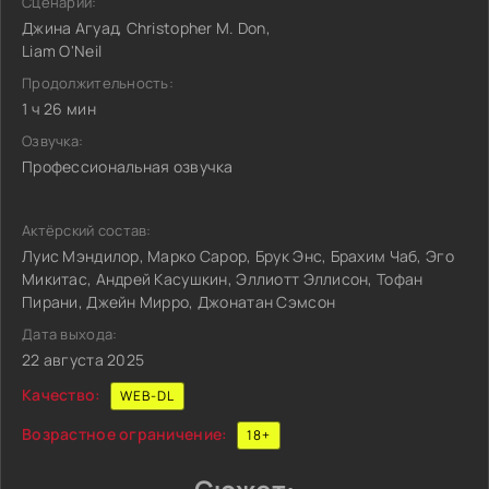
Сценарий:
Джина Агуад, Christopher M. Don,
Liam O'Neil
Продолжительность:
1 ч 26 мин
Озвучка:
Профессиональная озвучка
Актёрский состав:
Луис Мэндилор, Марко Сарор, Брук Энс, Брахим Чаб, Эго
Микитас, Андрей Касушкин, Эллиотт Эллисон, Тофан
Пирани, Джейн Мирро, Джонатан Сэмсон
Дата выхода:
22 августа 2025
Качество:
WEB-DL
Возрастное ограничение:
18+