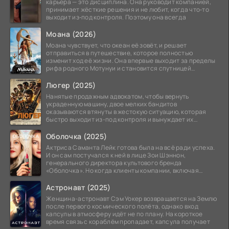
карьера — это дисциплина. Она руководит компанией,
принимает жёсткие решения и не любит, когда что‑то
выходит из‑под контроля. Поэтому она всегда
Моана (2026)
Моана чувствует, что океан её зовёт, и решает
отправиться в путешествие, которое полностью
изменит ход её жизни. Она впервые выходит за пределы
рифа родного Мотунуи и становится спутницей
знаменитого
Люгер (2025)
Нанятые продажным адвокатом, чтобы вернуть
украденную машину, двое мелких бандитов
оказываются втянуты в жестокую ситуацию, которая
быстро выходит из-под контроля и вынуждает их
вступить в brutalное
Оболочка (2025)
Актриса Саманта Лейк готова была на всё ради успеха.
И он сам постучался к ней в лице Зои Шэннон,
генерального директора культового бренда
«Оболочка». Но когда клиенты компании, включая
восходящую
Астронавт (2025)
Женщина-астронавт Сэм Уокер возвращается на Землю
после первого космического полёта, однако вход
капсулы в атмосферу идёт не по плану. На короткое
время связь с кораблём пропадает, капсула получает