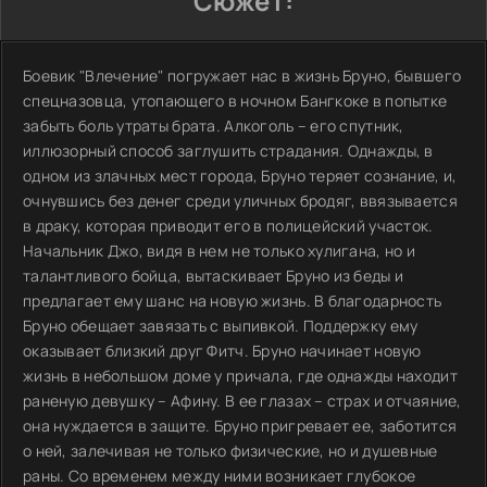
Сюжет:
Боевик "Влечение" погружает нас в жизнь Бруно, бывшего
спецназовца, утопающего в ночном Бангкоке в попытке
забыть боль утраты брата. Алкоголь – его спутник,
иллюзорный способ заглушить страдания. Однажды, в
одном из злачных мест города, Бруно теряет сознание, и,
очнувшись без денег среди уличных бродяг, ввязывается
в драку, которая приводит его в полицейский участок.
Начальник Джо, видя в нем не только хулигана, но и
талантливого бойца, вытаскивает Бруно из беды и
предлагает ему шанс на новую жизнь. В благодарность
Бруно обещает завязать с выпивкой. Поддержку ему
оказывает близкий друг Фитч. Бруно начинает новую
жизнь в небольшом доме у причала, где однажды находит
раненую девушку – Афину. В ее глазах – страх и отчаяние,
она нуждается в защите. Бруно пригревает ее, заботится
о ней, залечивая не только физические, но и душевные
раны. Со временем между ними возникает глубокое