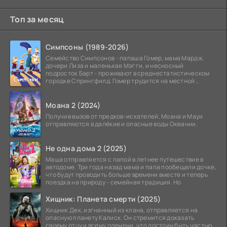
Топ за месяц
Симпсоны (1989-2026)
Семейство Симпсонов - папаша Гомер, мама Мардж,
дочери Лиза и маленькая Мэгги, и несносный
подросток Барт - проживают в среднестатистическом
городке Спрингфилд. Гомер трудится на местной
атомной
Моана 2 (2024)
Получив вызов от предков-искателей, Моана и Мауи
отправляются в далёкие и опасные воды Океании.
Не одна дома 2 (2025)
Маша отправляется с папой в летнее путешествие в
автодоме. Три года назад мама и папа пообещали дочке,
что будут проводить больше времени вместе и теперь
поездка на природу - семейная традиция. Но
Хищник: Планета смерти (2025)
Хищник Дек, изгнанный из клана, отправляется на
опасную планету Калиск. Он стремится доказать
своему отцу и всему племени, что достоин быть частью