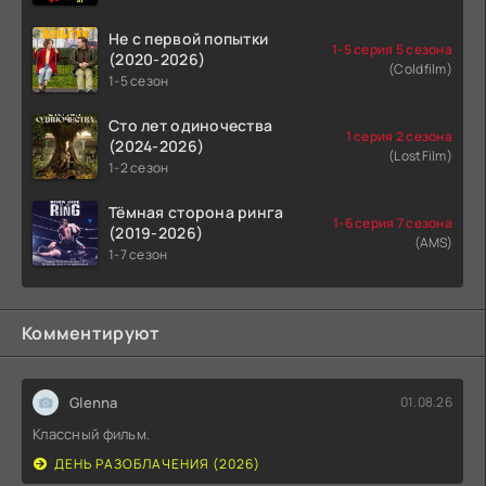
Не с первой попытки
1-5 серия 5 сезона
(2020-2026)
(Coldfilm)
1-5 сезон
Сто лет одиночества
1 серия 2 сезона
(2024-2026)
(LostFilm)
1-2 сезон
Тёмная сторона ринга
1-6 серия 7 сезона
(2019-2026)
(AMS)
1-7 сезон
Комментируют
Glenna
01.08.26
Классный фильм.
ДЕНЬ РАЗОБЛАЧЕНИЯ (2026)