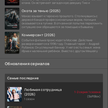
клана. Он встречает загадочную девушку Тию и
Охота за тенью (2025)
Макао взывает к герою из прошлого. Столкнувшись с
дерзкой бандой профессиональных воров, полиция
оказывается в тупике. В отчаянной попытке переломить
ситуацию они обращаются за помощью к бывшему
Коммерсант (2026)
События фильма происходят в Москве. Действие
разворачивается в 1996 году. Главный герой — Андрей
Рубанов. Он успешный банкир. У него есть семья: жена
Ирма и маленький ребёнок. Вместе с другом Мишей у
Обновления сериалов
Самые последние
Любимая сотрудница
1-2 серия 1 сезона
(2026)
(SoftBox)
1 сезон