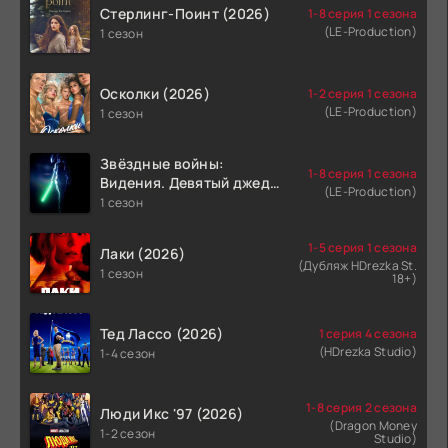
Стерлинг-Поинт (2026)
1-8 серия 1 сезона
(LE-Production)
1 сезон
Осколки (2026)
1-2 серия 1 сезона
(LE-Production)
1 сезон
Звёздные войны:
1-8 серия 1 сезона
Видения. Девятый джедай
(LE-Production)
(2026)
1 сезон
1-5 серия 1 сезона
Лаки (2026)
(Дубляж HDrezka St.
1 сезон
18+)
Тед Лассо (2026)
1 серия 4 сезона
(HDrezka Studio)
1-4 сезон
1-8 серия 2 сезона
Люди Икс '97 (2026)
(Dragon Money
1-2 сезон
Studio)