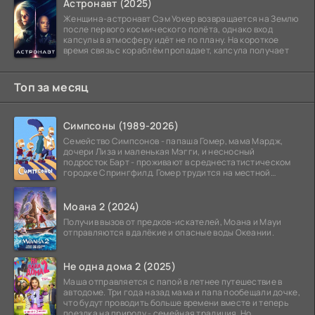
Астронавт (2025)
Женщина-астронавт Сэм Уокер возвращается на Землю
после первого космического полёта, однако вход
капсулы в атмосферу идёт не по плану. На короткое
время связь с кораблём пропадает, капсула получает
Топ за месяц
Симпсоны (1989-2026)
Семейство Симпсонов - папаша Гомер, мама Мардж,
дочери Лиза и маленькая Мэгги, и несносный
подросток Барт - проживают в среднестатистическом
городке Спрингфилд. Гомер трудится на местной
атомной
Моана 2 (2024)
Получив вызов от предков-искателей, Моана и Мауи
отправляются в далёкие и опасные воды Океании.
Не одна дома 2 (2025)
Маша отправляется с папой в летнее путешествие в
автодоме. Три года назад мама и папа пообещали дочке,
что будут проводить больше времени вместе и теперь
поездка на природу - семейная традиция. Но