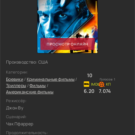
ПРОСМОТР ОНЛАЙН
Производство: США
Категории:
10
Боевики
/
Криминальные фильмы
/
Голосов:
1
Триллеры
/
Фильмы
/
6.20
7.074
Американские фильмы
Режиссёр:
Джон Ву
Сценарий:
Чак Пфаррер
Продолжительность: