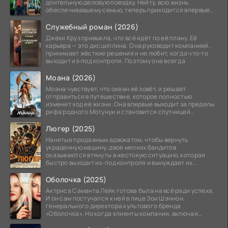
длительную деловую поездку, Нейту, всю жизнь
обеспечивавшему семью, теперь приходится впервые
стать
Служебный роман (2026)
Джеки Круз привыкла, что всё идёт по её плану. Её
карьера — это дисциплина. Она руководит компанией,
принимает жёсткие решения и не любит, когда что‑то
выходит из‑под контроля. Поэтому она всегда
Моана (2026)
Моана чувствует, что океан её зовёт, и решает
отправиться в путешествие, которое полностью
изменит ход её жизни. Она впервые выходит за пределы
рифа родного Мотунуи и становится спутницей
знаменитого
Люгер (2025)
Нанятые продажным адвокатом, чтобы вернуть
украденную машину, двое мелких бандитов
оказываются втянуты в жестокую ситуацию, которая
быстро выходит из-под контроля и вынуждает их
вступить в brutalное
Оболочка (2025)
Актриса Саманта Лейк готова была на всё ради успеха.
И он сам постучался к ней в лице Зои Шэннон,
генерального директора культового бренда
«Оболочка». Но когда клиенты компании, включая
восходящую