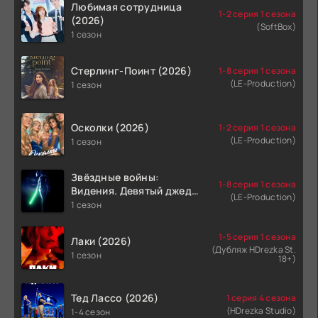
Любимая сотрудница
1-2 серия 1 сезона
(2026)
(SoftBox)
1 сезон
Стерлинг-Поинт (2026)
1-8 серия 1 сезона
(LE-Production)
1 сезон
Осколки (2026)
1-2 серия 1 сезона
(LE-Production)
1 сезон
Звёздные войны:
1-8 серия 1 сезона
Видения. Девятый джедай
(LE-Production)
(2026)
1 сезон
1-5 серия 1 сезона
Лаки (2026)
(Дубляж HDrezka St.
1 сезон
18+)
Тед Лассо (2026)
1 серия 4 сезона
(HDrezka Studio)
1-4 сезон