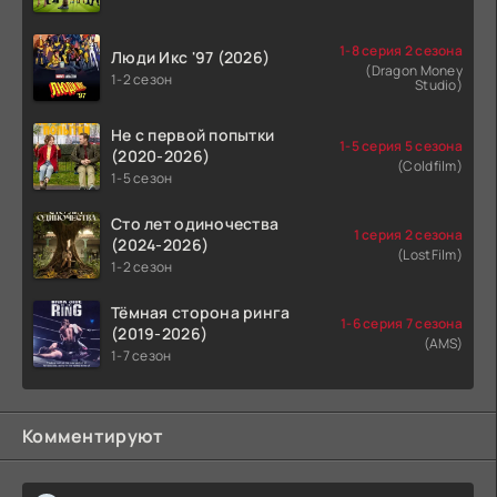
1-8 серия 2 сезона
Люди Икс '97 (2026)
(Dragon Money
1-2 сезон
Studio)
Не с первой попытки
1-5 серия 5 сезона
(2020-2026)
(Coldfilm)
1-5 сезон
Сто лет одиночества
1 серия 2 сезона
(2024-2026)
(LostFilm)
1-2 сезон
Тёмная сторона ринга
1-6 серия 7 сезона
(2019-2026)
(AMS)
1-7 сезон
Комментируют