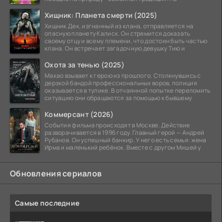
Хищник: Планета смерти (2025)
Хищник Дек, изгнанный из клана, отправляется на
опасную планету Калиск. Он стремится доказать
своему отцу и всему племени, что достоин быть частью
клана. Он встречает загадочную девушку Тию и
Охота за тенью (2025)
Макао взывает к герою из прошлого. Столкнувшись с
дерзкой бандой профессиональных воров, полиция
оказывается в тупике. В отчаянной попытке переломить
ситуацию они обращаются за помощью к бывшему
Коммерсант (2026)
События фильма происходят в Москве. Действие
разворачивается в 1996 году. Главный герой — Андрей
Рубанов. Он успешный банкир. У него есть семья: жена
Ирма и маленький ребёнок. Вместе с другом Мишей у
Обновления сериалов
Самые последние