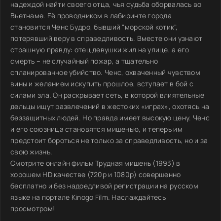
надеждой найти своего отца, чья судьба оборвалась во
Вьетнаме. Её проводником в лабиринте города
становится Ченс Будро, бывший "морской котик",
потерявший веру в справедливость. Вместе они узнают
страшную правду: отец девушки жил на улице, а его
смерть – не случайный пожар, а тщательно
спланированное убийство. Ченс, охваченный чувством
вины и желанием искупить прошлое, вступает в бой с
силами зла. Он раскрывает сеть, в которой влиятельные
дельцы ищут развлечений в жестоких «играх», охотясь на
беззащитных людей. Но правда имеет высокую цену. Ченс
и его союзница становятся мишенью, и теперь им
предстоит бороться не только за справедливость, но и за
свою жизнь.
Смотрите онлайн фильм Трудная мишень (1993) в
хорошем HD качестве (720p и 1080p) совершенно
бесплатно и без надоедливой регистрации на русском
языке на портале Kinogo Film. Наслаждайтесь
просмотром!