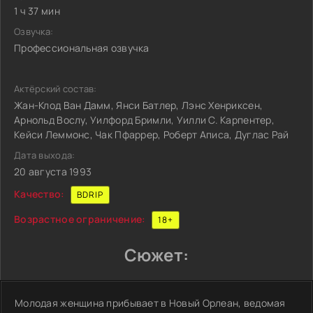
1 ч 37 мин
Озвучка:
Профессиональная озвучка
Актёрский состав:
Жан-Клод Ван Дамм, Янси Батлер, Лэнс Хенриксен,
Арнольд Вослу, Уилфорд Бримли, Уилли С. Карпентер,
Кейси Леммонс, Чак Пфаррер, Роберт Аписа, Дуглас Рай
Дата выхода:
20 августа 1993
Качество:
BDRIP
Возрастное ограничение:
18+
Сюжет:
Молодая женщина прибывает в Новый Орлеан, ведомая