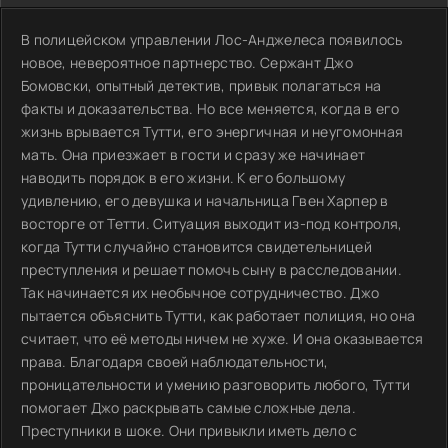
В полицейском управлении Лос-Анджелеса появилось
новое, невероятное партнерство. Сержант Джо
Бомовски, опытный детектив, привык полагаться на
факты и доказательства. Но все меняется, когда в его
жизнь врывается Тутти, его энергичная и неугомонная
мать. Она приезжает в гости и сразу же начинает
наводить порядок в его жизни. К его большому
удивлению, его девушка и начальница Гвен Харпер в
восторге от Тетти. Ситуация выходит из-под контроля,
когда Тутти случайно становится свидетельницей
преступления и решает помочь сыну в расследовании.
Так начинается их необычное сотрудничество. Джо
пытается объяснить Тутти, как работает полиция, но она
считает, что её методы ничем не хуже. И она оказывается
права. Благодаря своей наблюдательности,
проницательности и умению разговорить любого, Тутти
помогает Джо раскрывать самые сложные дела.
Преступники в шоке. Они привыкли иметь дело с