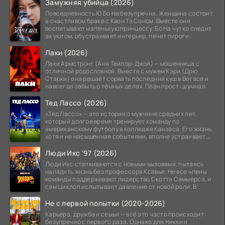
Замужняя убийца (2026)
Повседневность Ю Бо На безупречна. Женщина состоит
в счастливом браке с Квон Тэ Соном. Вместе они
воспитывают маленькую принцессу. Бо На чутко следит
за уютом, обустраивает интерьер, печёт пироги.
Лаки (2026)
Лаки Армстронг (Аня Тейлор-Джой) — мошенница с
отличной родословной. Вместе с мужем Кэри (Дрю
Старки) она решает сорвать последний куш в Вегасе и
навсегда забыть о тёмных делах. План прост: шумная
Тед Лассо (2026)
«Тед Лассо» — это история о мужчине средних лет,
который долгое время тренирует команду по
американскому футболу в колледже Канзаса. Его жизнь,
хотя и не насыщенная событиями, вполне устраивает
его:
Люди Икс '97 (2026)
Люди Икс сталкиваются с новыми вызовами, пытаясь
наладить жизнь без профессора Ксавье. Не все члены
команды поддерживают лидерство Скотта Саммерса, и
сам Циклоп испытывает давление от новой роли. В
Не с первой попытки (2020-2026)
Карьера, дружба и семья — всё это часто происходит
безупречно с первого раза. Однако для Никки и