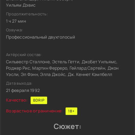
Уильям Дэвис
Продолжительность:
1 ч 27 мин
Озвучка:
Профессиональный двухголосый
Актёрский состав:
Сильвестр Сталлоне, Эстель Гетти, ДжоБет Уильямс,
Роджер Рис, Мартин Ферреро, Гейлард Сартейн, Джон
Уэсли, Эл Фэнн, Элла Джойс, Дж. Кеннет Кэмпбелл
Дата выхода:
21 февраля 1992
Качество:
BDRIP
Возрастное ограничение:
18+
Сюжет: