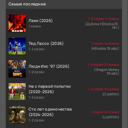
Самые последние
1-5 серия 1 сезона
Лаки (2026)
(Дубляж HDrezka St.
1 сезон
18+)
Тед Лассо (2026)
1 серия 4 сезона
(HDrezka Studio)
1-4 сезон
1-8 серия 2 сезона
Люди Икс '97 (2026)
(Dragon Money
1-2 сезон
Studio)
Не с первой попытки
1-5 серия 5 сезона
(2020-2026)
(Coldfilm)
1-5 сезон
Сто лет одиночества
1 серия 2 сезона
(2024-2026)
(LostFilm)
1-2 сезон