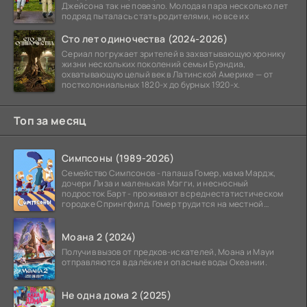
Джейсона так не повезло. Молодая пара несколько лет
подряд пыталась стать родителями, но все их
Сто лет одиночества (2024-2026)
Сериал погружает зрителей в захватывающую хронику
жизни нескольких поколений семьи Буэндиа,
охватывающую целый век в Латинской Америке — от
постколониальных 1820-х до бурных 1920-х.
Топ за месяц
Симпсоны (1989-2026)
Семейство Симпсонов - папаша Гомер, мама Мардж,
дочери Лиза и маленькая Мэгги, и несносный
подросток Барт - проживают в среднестатистическом
городке Спрингфилд. Гомер трудится на местной
атомной
Моана 2 (2024)
Получив вызов от предков-искателей, Моана и Мауи
отправляются в далёкие и опасные воды Океании.
Не одна дома 2 (2025)