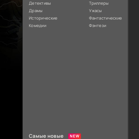
Детективы
Триллеры
Драмы
Ужасы
Исторические
Фантастические
Комедии
Фэнтези
Самые новые