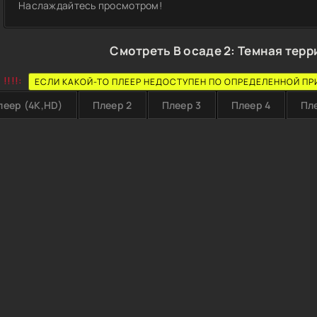
Наслаждайтесь просмотром!
Смотреть В осаде 2: Темная терр
!!!!:
ЕСЛИ КАКОЙ-ТО ПЛЕЕР НЕДОСТУПЕН ПО ОПРЕДЕЛЕННОЙ ПР
леер (4K,HD)
Плеер 2
Плеер 3
Плеер 4
Пл