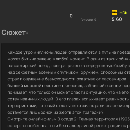
0
5.60
Голосов:
0
Сюжет:
Каждое утро миллионы людей отправляются в путь на поезда
может быть нарушено в любой момент. В один из таких обыч
пассажирский поезд, превращая его в передвижную бомбу з
над секретным военным спутником, оружием, способным сте
страх и ощущение безысходности охватывают пассажиров. Н
бывший морской пехотинец, человек, забывший о своем про
понимает, что только он может спасти ситуацию, что на его
сотен невинных людей. В его глазах вспыхивает решимость,
террористами, готовый отдать свою жизнь ради спасения др
останется лишь одной из жертв этой трагедии?
Смотрите онлайн фильм В осаде 2: Темная территория (1995
совершенно бесплатно и без надоедливой регистрации на ру