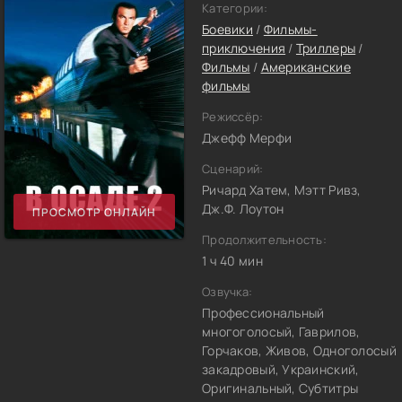
Категории:
Боевики
/
Фильмы-
приключения
/
Триллеры
/
Фильмы
/
Американские
фильмы
Режиссёр:
Джефф Мерфи
Сценарий:
Ричард Хатем, Мэтт Ривз,
Дж.Ф. Лоутон
ПРОСМОТР ОНЛАЙН
Продолжительность:
1 ч 40 мин
Озвучка:
Профессиональный
многоголосый, Гаврилов,
Горчаков, Живов, Одноголосый
закадровый, Украинский,
Оригинальный, Субтитры