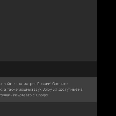
х онлайн-кинотеатров России! Оцените
, а также мощный звук Dolby 5.1, доступные на
тоящий кинотеатр с Kinogo!