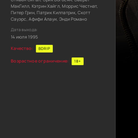
МакГилл, Кэтрин Хайгл, Моррис Честнат,
Питер Грин, Патрик Килпатрик, Скотт
Сауэрс, Афифи Алауи, Энди Романо
Дата выхода:
14 июля 1995
Качество:
BDRIP
Возрастное ограничение:
18+