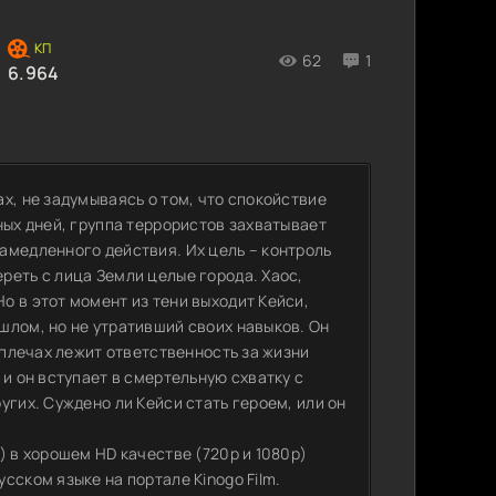
62
1
6.964
х, не задумываясь о том, что спокойствие
ных дней, группа террористов захватывает
амедленного действия. Их цель – контроль
реть с лица Земли целые города. Хаос,
о в этот момент из тени выходит Кейси,
шлом, но не утративший своих навыков. Он
 плечах лежит ответственность за жизни
 и он вступает в смертельную схватку с
угих. Суждено ли Кейси стать героем, или он
) в хорошем HD качестве (720p и 1080p)
сском языке на портале Kinogo Film.