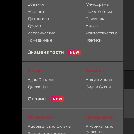
Боевики
Мелодрамы
Военные
Приключения
Детективы
Триллеры
Драмы
Ужасы
Исторические
Фантастические
Комедийные
Фэнтези
Знаменитости
Актеры
Актрисы
Адам Сэндлер
Ана де Армас
Джеки Чан
Сидни Суини
Страны
По фильмам
По сериалам
Американские фильмы
Американские
сериалы
Британские фильмы