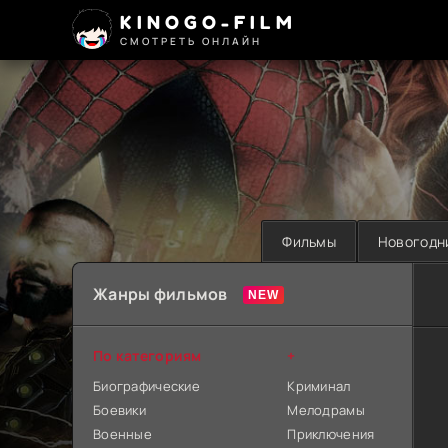
KINOGO-FILM
СМОТРЕТЬ ОНЛАЙН
Фильмы
Новогодн
Жанры фильмов
По категориям
+
Биографические
Криминал
Боевики
Мелодрамы
Военные
Приключения