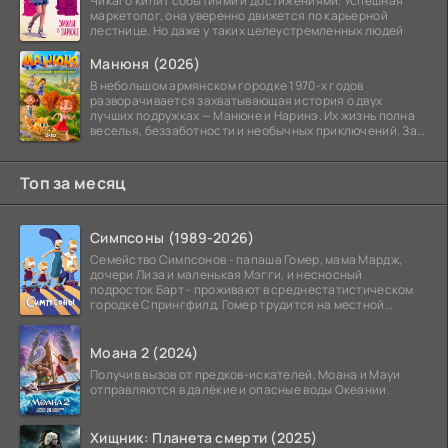
Чикаго кипит событиями и достижениями. Успешная
маркетолог, она уверенно движется по карьерной
лестнице. Но даже у таких целеустремленных людей
Манюня (2026)
В небольшом армянском городке 1970-х годов
разворачивается захватывающая история о двух
лучших подружках — Манюне и Наринэ. Их жизнь полна
веселья, беззаботности и необычных приключений. За
девочками
Топ за месяц
Симпсоны (1989-2026)
Семейство Симпсонов - папаша Гомер, мама Мардж,
дочери Лиза и маленькая Мэгги, и несносный
подросток Барт - проживают в среднестатистическом
городке Спрингфилд. Гомер трудится на местной
атомной
Моана 2 (2024)
Получив вызов от предков-искателей, Моана и Мауи
отправляются в далёкие и опасные воды Океании.
Хищник: Планета смерти (2025)