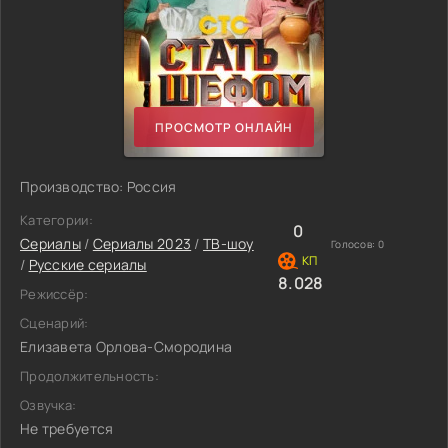
ПРОСМОТР ОНЛАЙН
Производство: Россия
Категории:
0
Сериалы
/
Сериалы 2023
/
ТВ-шоу
Голосов:
0
/
Русские сериалы
8.028
Режиссёр:
Сценарий:
Елизавета Орлова-Смородина
Продолжительность:
Озвучка:
Не требуется