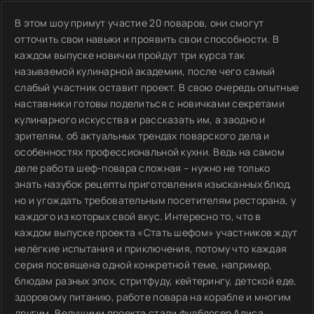
В этом шоу примут участие 20 поваров, они смогут
отточить свои навыки и проявить свои способности. В
каждом выпуске новички пройдут три курса так
называемой кулинарной академии, после чего самый
слабый участник оставит проект. В свою очередь опытные
наставники готовы поделиться с новичками секретами
кулинарного искусства и рассказать им, а заодно и
зрителям, об актуальных трендах поварского дела и
особенностях профессиональной кухни. Ведь на самом
деле работа шеф-повара сложная – нужно не только
знать назубок рецепты приготовления изысканных блюд,
но и угождать требовательным посетителям ресторана, у
каждого из которых свой вкус. Интересно то, что в
каждом выпуске проекта «Стать шефом» участников ждут
нелёгкие испытания и приключения, потому что каждая
серия посвящена одной конкретной теме, например,
блюдам разных эпох, стритфуду, кейтерингу, детской еде,
здоровому питанию, работе повара на корабле и многим
другим. Ведущими проекта стали фудблогер Алиса