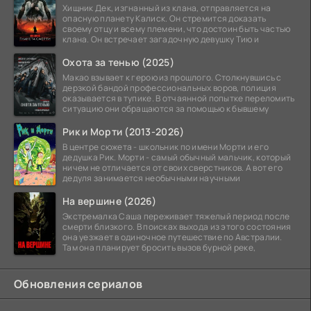
Хищник Дек, изгнанный из клана, отправляется на
опасную планету Калиск. Он стремится доказать
своему отцу и всему племени, что достоин быть частью
клана. Он встречает загадочную девушку Тию и
Охота за тенью (2025)
Макао взывает к герою из прошлого. Столкнувшись с
дерзкой бандой профессиональных воров, полиция
оказывается в тупике. В отчаянной попытке переломить
ситуацию они обращаются за помощью к бывшему
Рик и Морти (2013-2026)
В центре сюжета - школьник по имени Морти и его
дедушка Рик. Морти - самый обычный мальчик, который
ничем не отличается от своих сверстников. А вот его
дедуля занимается необычными научными
На вершине (2026)
Экстремалка Саша переживает тяжелый период после
смерти близкого. В поисках выхода из этого состояния
она уезжает в одиночное путешествие по Австралии.
Там она планирует бросить вызов бурной реке,
Обновления сериалов