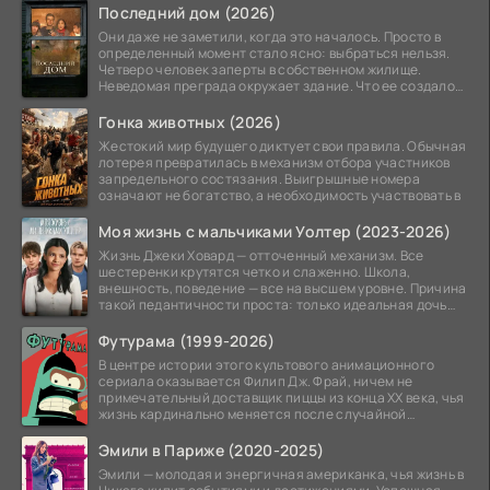
Последний дом (2026)
Они даже не заметили, когда это началось. Просто в
определенный момент стало ясно: выбраться нельзя.
Четверо человек заперты в собственном жилище.
Неведомая преграда окружает здание. Что ее создало
—
Гонка животных (2026)
Жестокий мир будущего диктует свои правила. Обычная
лотерея превратилась в механизм отбора участников
запредельного состязания. Выигрышные номера
означают не богатство, а необходимость участвовать в
Моя жизнь с мальчиками Уолтер (2023-2026)
Жизнь Джеки Ховард — отточенный механизм. Все
шестеренки крутятся четко и слаженно. Школа,
внешность, поведение — все на высшем уровне. Причина
такой педантичности проста: только идеальная дочь
может
Футурама (1999-2026)
В центре истории этого культового анимационного
сериала оказывается Филип Дж. Фрай, ничем не
примечательный доставщик пиццы из конца XX века, чья
жизнь кардинально меняется после случайной
заморозки
Эмили в Париже (2020-2025)
Эмили — молодая и энергичная американка, чья жизнь в