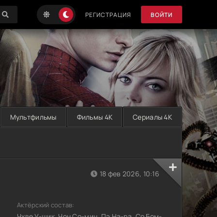
РЕГИСТРАЦИЯ
ВОЙТИ
Мультфильмы
Фильмы 4K
Сериалы 4K
18 фев 2026, 10:16
Актёрский состав:
Чхве У-щик, Чон Со-мин, Пэ На-ра, Со Бом-