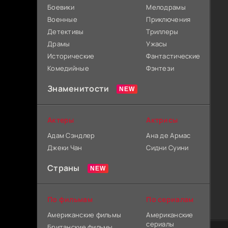
Боевики
Мелодрамы
Военные
Приключения
Детективы
Триллеры
Драмы
Ужасы
Исторические
Фантастические
Комедийные
Фэнтези
Знаменитости
Актеры
Актрисы
Адам Сэндлер
Ана де Армас
Джеки Чан
Сидни Суини
Страны
По фильмам
По сериалам
Американские фильмы
Американские
сериалы
Британские фильмы