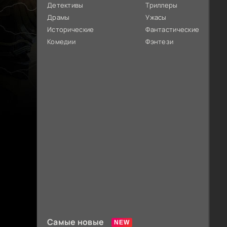
Детективы
Триллеры
Драмы
Ужасы
Исторические
Фантастические
Комедии
Фэнтези
Самые новые