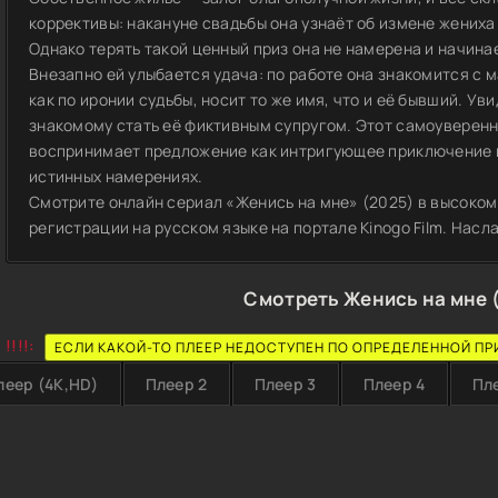
коррективы: накануне свадьбы она узнаёт об измене жениха
Однако терять такой ценный приз она не намерена и начина
Внезапно ей улыбается удача: по работе она знакомится с 
как по иронии судьбы, носит то же имя, что и её бывший. У
знакомому стать её фиктивным супругом. Этот самоуверен
воспринимает предложение как интригующее приключение и
истинных намерениях.
Смотрите онлайн сериал «Женись на мне» (2025) в высоком 
регистрации на русском языке на портале Kinogo Film. Нас
Смотреть Женись на мне 
!!!!:
ЕСЛИ КАКОЙ-ТО ПЛЕЕР НЕДОСТУПЕН ПО ОПРЕДЕЛЕННОЙ ПР
леер (4K,HD)
Плеер 2
Плеер 3
Плеер 4
Пл