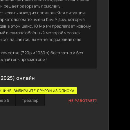
 и решает разорвать помолвку.
ет искать выход из сложившейся ситуации.
маркетологом по имени Ким У Джу, который,
видев в этом шанс, Ю Мэ Ри предлагает новому
ный и самовлюблённый молодой человек
 соглашается, даже не подозревая о её
качестве (720p и 1080p) бесплатно и без
лаждайтесь просмотром!
(2025) онлайн
ИЧИНЕ, ВЫБИРАЙТЕ ДРУГОЙ ИЗ СПИСКА
еер 5
Трейлер
НЕ РАБОТАЕТ?