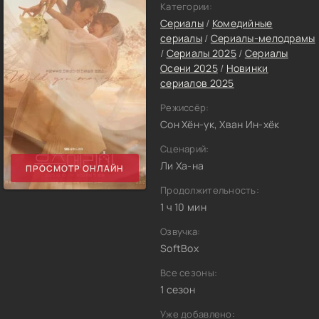
Категории:
Сериалы
/
Комедийные
сериалы
/
Сериалы-мелодрамы
/
Сериалы 2025
/
Сериалы
Осени 2025
/
Новинки
сериалов 2025
Режиссёр:
Сон Хён-ук, Хван Ин-хёк
Сценарий:
Ли Ха-на
ПРОСМОТР ОНЛАЙН
Продолжительность:
1 ч 10 мин
Озвучка:
SoftBox
Все сезоны:
1 сезон
Уже добавлено: