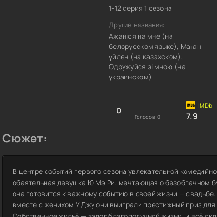
1-12 серия 1 сезона
Другие названия:
Ажаніся на мне (на
белорусском языке), Маған
үйлен (на казахском),
Одружуйся зі мною (на
украинском)
0
7.9
Голосов:
0
Сюжет:
В центре событий первого сезона увлекательной комедийн
обаятельная девушка Ю Мэ Ри, мечтающая о безоблачном б
она готовится к важному событию в своей жизни — свадьбе.
вместе с женихом У Джу они выиграли престижный приз для
Собственное жильё — залог благополучной жизни, и всё скл