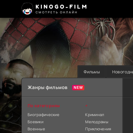
KINOGO-FILM
СМОТРЕТЬ ОНЛАЙН
Фильмы
Новогодн
Жанры фильмов
По категориям
+
Биографические
Криминал
Боевики
Мелодрамы
Военные
Приключения