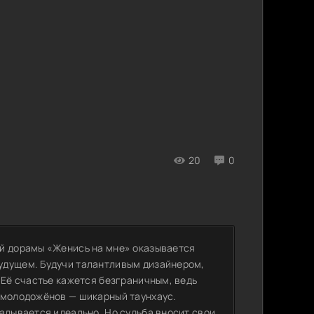
20
0
ой дорамы «Женись на мне» оказывается
удущем. Будучи талантливым дизайнером,
 Её счастье кажется безграничным, ведь
 молодожёнов — шикарный таунхаус.
адывается идеально. Но судьба вносит свои