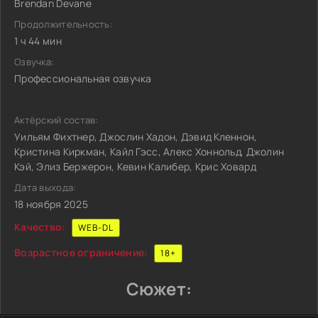
Brendan Devane
Продолжительность:
1 ч 44 мин
Озвучка:
Профессиональная озвучка
Актёрский состав:
Уильям Фихтнер, Джослин Хадон, Дэвид Кленнон,
Кристина Киркман, Кайл Гэсс, Алекс Хоннольд, Джолин
Кэй, Элиз Бержерон, Кевин Калибер, Крис Ховард
Дата выхода:
18 ноября 2025
Качество:
WEB-DL
Возрастное ограничение:
18+
Сюжет: