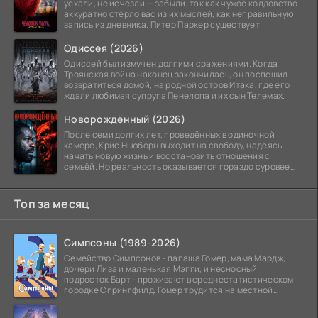
уехали, не исчезли — забыли, так как чужое колдовство
аккуратно стёрло вас из их мыслей, как неправильную
запись из дневника. Питер Паркер существует
Одиссея (2026)
Одиссей был измучен долгими сражениями. Когда
Троянская война наконец закончилась, он поспешил
возвратиться домой, на родной остров Итака, где его
ждали любимая супруга Пенелопа и их сын Телемах.
Новорождённый (2026)
После семи долгих лет, проведённых в одиночной
камере, Крис Ньюборн выходит на свободу, надеясь
начать новую жизнь и восстановить отношения с
семьёй. Но реальность оказывается гораздо суровее
его
Топ за месяц
Симпсоны (1989-2026)
Семейство Симпсонов - папаша Гомер, мама Мардж,
дочери Лиза и маленькая Мэгги, и несносный
подросток Барт - проживают в среднестатистическом
городке Спрингфилд. Гомер трудится на местной
атомной