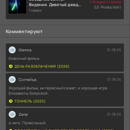
1-8 серия 1 сезона
Видения. Девятый джедай
(LE-Production)
(2026)
1 сезон
Комментируют
Glenna
01.08.26
Классный фильм.
ДЕНЬ РАЗОБЛАЧЕНИЯ (2026)
Cornelius
01.08.26
Хороший фильм, интересный сюжет, и хорошая игра
Елизаветы Боярской .
ТОННЕЛЬ (2025)
Zane
01.08.26
а чего. Прикольный.