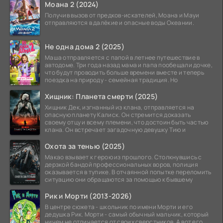
Моана 2 (2024)
Получив вызов от предков-искателей, Моана и Мауи
отправляются в далёкие и опасные воды Океании.
Не одна дома 2 (2025)
Маша отправляется с папой в летнее путешествие в
автодоме. Три года назад мама и папа пообещали дочке,
что будут проводить больше времени вместе и теперь
поездка на природу - семейная традиция. Но
Хищник: Планета смерти (2025)
Хищник Дек, изгнанный из клана, отправляется на
опасную планету Калиск. Он стремится доказать
своему отцу и всему племени, что достоин быть частью
клана. Он встречает загадочную девушку Тию и
Охота за тенью (2025)
Макао взывает к герою из прошлого. Столкнувшись с
дерзкой бандой профессиональных воров, полиция
оказывается в тупике. В отчаянной попытке переломить
ситуацию они обращаются за помощью к бывшему
Рик и Морти (2013-2026)
В центре сюжета - школьник по имени Морти и его
дедушка Рик. Морти - самый обычный мальчик, который
ничем не отличается от своих сверстников. А вот его