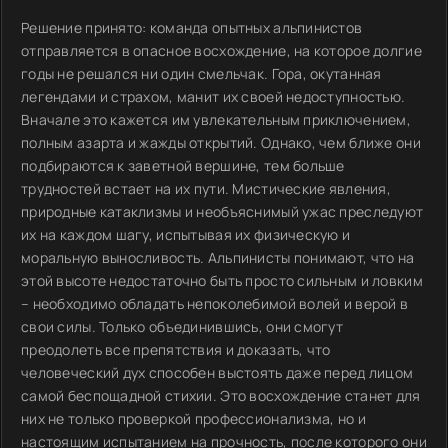
Решение принято: команда опытных альпинистов
отправляется в опасное восхождение, на которое долгие
годы не решался ни один смельчак. Гора, окутанная
легендами и страхом, манит их своей недоступностью.
Вначале это кажется им увлекательным приключением,
полным азарта и жажды открытий. Однако, чем ближе они
подбираются к заветной вершине, тем больше
трудностей встает на их пути. Мистические явления,
природные катаклизмы и необъяснимый ужас преследуют
их на каждом шагу, испытывая их физическую и
моральную выносливость. Альпинисты понимают, что на
этой высоте недостаточно быть просто сильным и ловким
– необходимо обладать непоколебимой волей и верой в
свои силы. Только объединившись, они смогут
преодолеть все препятствия и доказать, что
человеческий дух способен выстоять даже перед лицом
самой беспощадной стихии. Это восхождение станет для
них не только проверкой профессионализма, но и
настоящим испытанием на прочность, после которого они