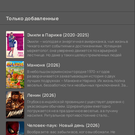
Только добавленные
Эмили в Париже (2020-2025)
Эмили — молодая и энергичная американка, чья жизнь в
Чикаго кипит событиями и достижениями. Успешная
маркетолог, она уверенно движется по карьерной
лестнице. Но даже у таких целеустремленных людей
Манюня (2026)
В небольшом армянском городке 1970-х годов
разворачивается захватывающая история о двух
лучших подружках — Манюне и Наринэ. Их жизнь полна
веселья, беззаботности и необычных приключений. За
девочками
Ленин (2026)
Глубоко в индийской провинции существует деревня с
ужасающим обычаем. Шрирампурам ежегодно
погружается не в праздничное веселье, а в пучину
насилия. Ритуальное противостояние стало
обязательной
Человек-паук: Новый день (2026)
Вообразите: вас забыли все, кого вы обожали. Не