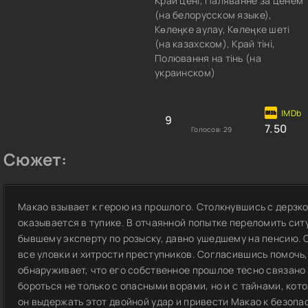
Край цені, Паляванне за ценем
(на белорусском языке),
Көлеңке аулау, Көлеңке шеті
(на казахском), Край тіні,
Полювання на тінь (на
украинском)
9
7.50
Голосов:
29
Сюжет:
Макао взывает к герою из прошлого. Столкнувшись с дерзк
оказывается в тупике. В отчаянной попытке переломить си
бывшему эксперту по розыску, давно ушедшему на пенсию. 
все уловки и хитрости преступников. Согласившись помочь,
обнаруживает, что его собственное прошлое тесно связано 
бороться не только с опасными ворами, но и с тайнами, кот
он выдержать этот двойной удар и привести Макао к безопа