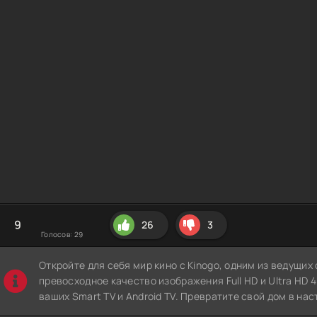
9
26
3
Голосов:
29
Откройте для себя мир кино с Kinogo, одним из ведущи
превосходное качество изображения Full HD и Ultra HD 4K
ваших Smart TV и Android TV. Превратите свой дом в нас