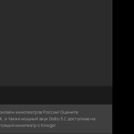
х онлайн-кинотеатров России! Оцените
, а также мощный звук Dolby 5.1, доступные на
тоящий кинотеатр с Kinogo!