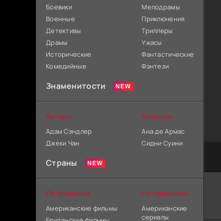
Боевики
Мелодрамы
Военные
Приключения
Детективы
Триллеры
Драмы
Ужасы
Исторические
Фантастические
Комедийные
Фэнтези
Знаменитости
Актеры
Актрисы
Адам Сэндлер
Ана де Армас
Джеки Чан
Сидни Суини
Страны
По фильмам
По сериалам
Американские фильмы
Американские
сериалы
Британские фильмы