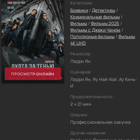
Категории:
Боевики
/
Детективы
/
Криминальные фильмы
/
Фильмы
/
Фильмы 2025
/
Фильмы с Джеки Чаном
/
Популярные фильмы
/
Фильмы
4K UHD
Режиссёр:
Ларри Ян
Сценарий:
ПРОСМОТР ОНЛАЙН
Ларри Ян, Яу Най-Хой, Ау Кинь-
И
Продолжительность:
2 ч 21 мин
Озвучка:
Профессиональная озвучка
Другие названия: