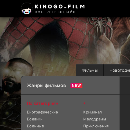
KINOGO-FILM
СМОТРЕТЬ ОНЛАЙН
Фильмы
Новогодн
Жанры фильмов
По категориям
+
Биографические
Криминал
Боевики
Мелодрамы
Военные
Приключения