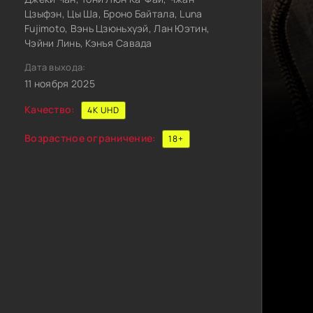
Цзыфэн, Цы Ша, Броно Байтала, Luna
Fujimoto, Вэнь Цзюньхуэй, Лан Юэтин,
Чэйни Линь, Кэнъя Савада
Дата выхода:
11 ноября 2025
Качество:
4K UHD
Возрастное ограничение:
18+