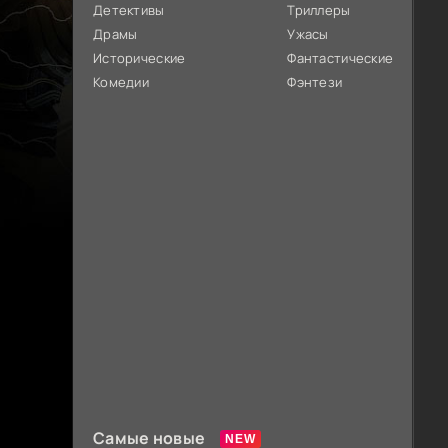
Детективы
Триллеры
Драмы
Ужасы
Исторические
Фантастические
Комедии
Фэнтези
Самые новые