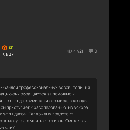
4 421
0
7.507
ой бандой профессиональных воров, полиция
туацию они обращаются за помощью к
Он – легенда криминального мира, знающая
 он приступает к расследованию, но вскоре
с этим делом. Теперь ему предстоит
орые могут разрушить его жизнь. Сможет ли
сности?