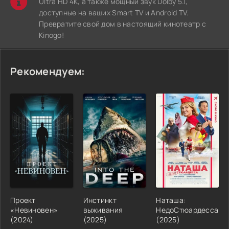
Ultra HD 4K, а также мощный звук Dolby 5.1,
доступные на ваших Smart TV и Android TV.
Превратите свой дом в настоящий кинотеатр с
Kinogo!
Рекомендуем:
Проект
Инстинкт
Наташа:
«Невиновен»
выживания
НедоСтюардесса
(2024)
(2025)
(2025)