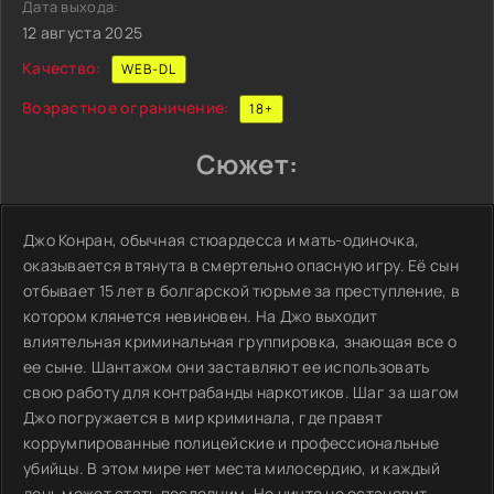
Дата выхода:
12 августа 2025
Качество:
WEB-DL
Возрастное ограничение:
18+
Сюжет:
Джо Конран, обычная стюардесса и мать-одиночка,
оказывается втянута в смертельно опасную игру. Её сын
отбывает 15 лет в болгарской тюрьме за преступление, в
котором клянется невиновен. На Джо выходит
влиятельная криминальная группировка, знающая все о
ее сыне. Шантажом они заставляют ее использовать
свою работу для контрабанды наркотиков. Шаг за шагом
Джо погружается в мир криминала, где правят
коррумпированные полицейские и профессиональные
убийцы. В этом мире нет места милосердию, и каждый
день может стать последним. Но ничто не остановит