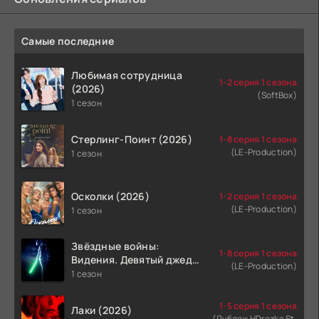
Самые последние
Любимая сотрудница
1-2 серия 1 сезона
(2026)
(SoftBox)
1 сезон
Стерлинг-Поинт (2026)
1-8 серия 1 сезона
(LE-Production)
1 сезон
Осколки (2026)
1-2 серия 1 сезона
(LE-Production)
1 сезон
Звёздные войны:
1-8 серия 1 сезона
Видения. Девятый джедай
(LE-Production)
(2026)
1 сезон
1-5 серия 1 сезона
Лаки (2026)
(Дубляж HDrezka St.