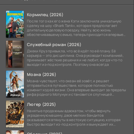
Кормилец (2026)
После того как его жена Кэти заключила уникальную
сделку на шоу «Shark Tank», которая предполагает
длительную деловую поездку, Нейту, всю жизнь
обеспечивавшему семью, теперь приходится впервые
стать
Служебный роман (2026)
Джеки Круз привыкла, что всё идёт по её плану. Её
карьера — это дисциплина. Она руководит компанией,
принимает жёсткие решения и не любит, когда что‑то
выходит из‑под контроля. Поэтому она всегда
Моана (2026)
Моана чувствует, что океан её зовёт, и решает
отправиться в путешествие, которое полностью
изменит ход её жизни. Она впервые выходит за пределы
рифа родного Мотунуи и становится спутницей
знаменитого
Люгер (2025)
Нанятые продажным адвокатом, чтобы вернуть
украденную машину, двое мелких бандитов
оказываются втянуты в жестокую ситуацию, которая
быстро выходит из-под контроля и вынуждает их
вступить в brutalное