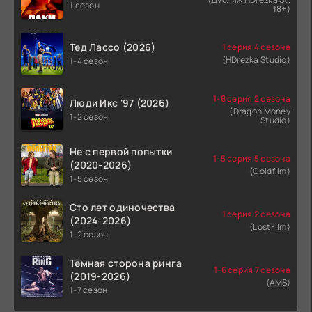
1 сезон
18+)
Тед Лассо (2026)
1 серия 4 сезона
(HDrezka Studio)
1-4 сезон
1-8 серия 2 сезона
Люди Икс '97 (2026)
(Dragon Money
1-2 сезон
Studio)
Не с первой попытки
1-5 серия 5 сезона
(2020-2026)
(Coldfilm)
1-5 сезон
Сто лет одиночества
1 серия 2 сезона
(2024-2026)
(LostFilm)
1-2 сезон
Тёмная сторона ринга
1-6 серия 7 сезона
(2019-2026)
(AMS)
1-7 сезон