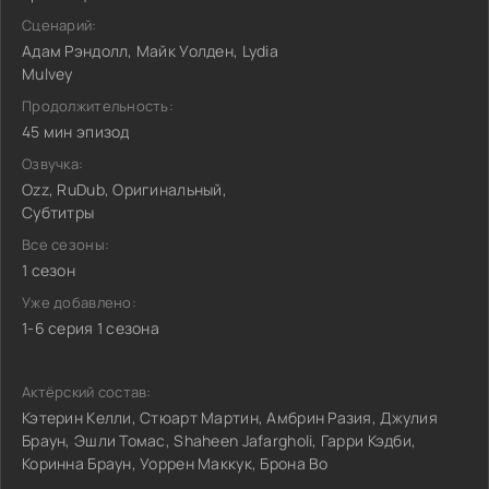
Сценарий:
Адам Рэндолл, Майк Уолден, Lydia
Mulvey
Продолжительность:
45 мин эпизод
Озвучка:
Ozz, RuDub, Оригинальный,
Субтитры
Все сезоны:
1 сезон
Уже добавлено:
1-6 серия 1 сезона
Актёрский состав:
Кэтерин Келли, Стюарт Мартин, Амбрин Разия, Джулия
Браун, Эшли Томас, Shaheen Jafargholi, Гарри Кэдби,
Коринна Браун, Уоррен Маккук, Брона Во