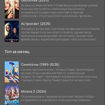
Оболочка (2025)
Актриса Саманта Лейк готова была на всё ради успеха.
И он сам постучался к ней в лице Зои Шэннон,
генерального директора культового бренда
«Оболочка». Но когда клиенты компании, включая
восходящую
Астронавт (2025)
Женщина-астронавт Сэм Уокер возвращается на Землю
после первого космического полёта, однако вход
капсулы в атмосферу идёт не по плану. На короткое
время связь с кораблём пропадает, капсула получает
Топ за месяц
Симпсоны (1989-2026)
Семейство Симпсонов - папаша Гомер, мама Мардж,
дочери Лиза и маленькая Мэгги, и несносный
подросток Барт - проживают в среднестатистическом
городке Спрингфилд. Гомер трудится на местной
атомной
Моана 2 (2024)
Получив вызов от предков-искателей, Моана и Мауи
отправляются в далёкие и опасные воды Океании.