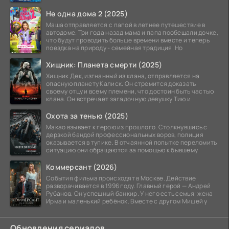
Не одна дома 2 (2025)
Маша отправляется с папой в летнее путешествие в
автодоме. Три года назад мама и папа пообещали дочке,
что будут проводить больше времени вместе и теперь
поездка на природу - семейная традиция. Но
Хищник: Планета смерти (2025)
Хищник Дек, изгнанный из клана, отправляется на
опасную планету Калиск. Он стремится доказать
своему отцу и всему племени, что достоин быть частью
клана. Он встречает загадочную девушку Тию и
Охота за тенью (2025)
Макао взывает к герою из прошлого. Столкнувшись с
дерзкой бандой профессиональных воров, полиция
оказывается в тупике. В отчаянной попытке переломить
ситуацию они обращаются за помощью к бывшему
Коммерсант (2026)
События фильма происходят в Москве. Действие
разворачивается в 1996 году. Главный герой — Андрей
Рубанов. Он успешный банкир. У него есть семья: жена
Ирма и маленький ребёнок. Вместе с другом Мишей у
Обновления сериалов