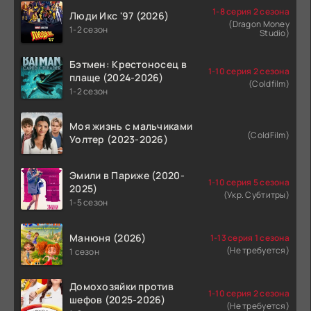
1-8 серия 2 сезона
Люди Икс '97 (2026)
(Dragon Money
1-2 сезон
Studio)
Бэтмен: Крестоносец в
1-10 серия 2 сезона
плаще (2024-2026)
(Coldfilm)
1-2 сезон
Моя жизнь с мальчиками
(ColdFilm)
Уолтер (2023-2026)
Эмили в Париже (2020-
1-10 серия 5 сезона
2025)
(Укр. Субтитры)
1-5 сезон
Манюня (2026)
1-13 серия 1 сезона
(Не требуется)
1 сезон
Домохозяйки против
1-10 серия 2 сезона
шефов (2025-2026)
(Не требуется)