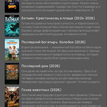
наладить жизнь без профессора Ксавье. Не все члены
команды поддерживают лидерство Скотта Саммерса, и
сам Циклоп испытывает давление от новой роли. В
Бэтмен: Крестоносец в плаще (2024-2026)
Готэм погружён в тьму преступности, и порой кажется,
что местная полиция бессильна против растущего зла.
Однако среди добросердечных горожан всё ещё живет
надежда на светлое будущее. И именно в этой
Последний богатырь. Колобок (2026)
В центре внимания — знаменитый Колобок из Белогорья,
чьё имя стало легендой. Из обычной выпечки с тайным
предназначением он превратился в хитреца, который
изменил свою судьбу благодаря неожиданному
Последний дом (2026)
Они даже не заметили, когда это началось. Просто в
определенный момент стало ясно: выбраться нельзя.
Четверо человек заперты в собственном жилище.
Неведомая преграда окружает здание. Что ее создало
—
Гонка животных (2026)
Жестокий мир будущего диктует свои правила. Обычная
лотерея превратилась в механизм отбора участников
запредельного состязания. Выигрышные номера
означают не богатство, а необходимость участвовать в