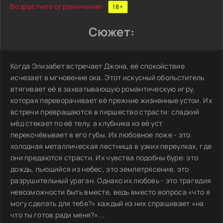
Возрастное ограничение:
18+
Сюжет:
Когда Элизабет встречает Джона, её спокойствие
исчезает в мгновение ока. Этот искусный обольститель
втягивает её в захватывающую романтическую игру,
которая переворачивает её прежние жизненные устои. Их
встречи превращаются в пиршество страсти: сладкий
мёд стекает по её телу, а клубника из её уст
перекочёвывает в его губы. Их любовное ложе - это
холодная металлическая лестница в узких переулках, где
они предаются страсти. Их чувства подобны буре: это
дождь, льющийся из небес, это землетрясение, это
разрушительный ураган. Однако их любовь - это трагедия
невозможности быть вместе, ведь вместо вопроса «что я
могу сделать для тебя?» каждый из них спрашивает «на
что ты готов ради меня?»...