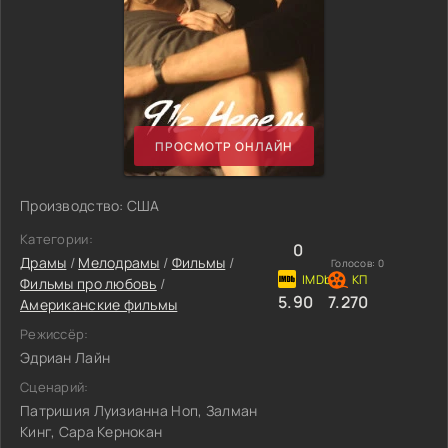
ПРОСМОТР ОНЛАЙН
Производство: США
Категории:
0
Драмы
/
Мелодрамы
/
Фильмы
/
Голосов:
0
Фильмы про любовь
/
5.90
7.270
Американские фильмы
Режиссёр:
Эдриан Лайн
Сценарий:
Патришия Луизианна Ноп, Залман
Кинг, Сара Кернокан