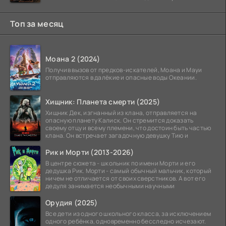
Топ за месяц
Моана 2 (2024)
Получив вызов от предков-искателей, Моана и Мауи
отправляются в далёкие и опасные воды Океании.
Хищник: Планета смерти (2025)
Хищник Дек, изгнанный из клана, отправляется на
опасную планету Калиск. Он стремится доказать
своему отцу и всему племени, что достоин быть частью
клана. Он встречает загадочную девушку Тию и
Рик и Морти (2013-2026)
В центре сюжета - школьник по имени Морти и его
дедушка Рик. Морти - самый обычный мальчик, который
ничем не отличается от своих сверстников. А вот его
дедуля занимается необычными научными
Орудия (2025)
Все дети из одного школьного класса, за исключением
одного ребёнка, одновременно бесследно исчезают.