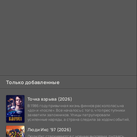
Только добавленные
Точка взрыва (2026)
В 1986 году привычная жизнь финнов раскололась на
«до» и «после». Все началось с того, что преступники
захватили заложников. Улицы патрулировали
усиленные наряды, а страна следила за ходом событий,
Люди Икс '97 (2026)
Люди Икс сталкиваются с новыми вызовами, пытаясь