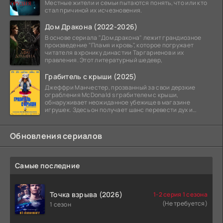
Местные жители и семьи пытаются понять, что или кто
стал причиной их исчезновения.
Дом Дракона (2022-2026)
В основе сериала "Дом дракона" лежит грандиозное
произведение "Пламя и кровь", которое погружает
читателя в хронику династии Таргариенов и их
правления. Этот литературный шедевр,
Грабитель с крыши (2025)
Джеффри Манчестер, прозванный за свои дерзкие
ограбления McDonald s грабителем с крыши,
обнаруживает неожиданное убежище в магазине
игрушек. Здесь он получает шанс перевести дух и
залечь на дно. Но
Обновления сериалов
Самые последние
Точка взрыва (2026)
1-2 серия 1 сезона
(Не требуется)
1 сезон