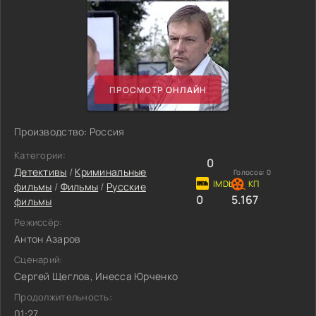
ПРОСМОТР ОНЛАЙН
Производство: Россия
Категории:
0
Детективы
/
Криминальные
Голосов:
0
фильмы
/
Фильмы
/
Русские
0
5.167
фильмы
Режиссёр:
Антон Азаров
Сценарий:
Сергей Щеглов, Инесса Юрченко
Продолжительность:
01:27