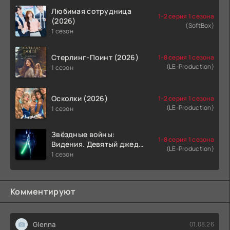
Любимая сотрудница
1-2 серия 1 сезона
(2026)
(SoftBox)
1 сезон
Стерлинг-Поинт (2026)
1-8 серия 1 сезона
(LE-Production)
1 сезон
Осколки (2026)
1-2 серия 1 сезона
(LE-Production)
1 сезон
Звёздные войны:
1-8 серия 1 сезона
Видения. Девятый джедай
(LE-Production)
(2026)
1 сезон
Комментируют
Glenna
01.08.26