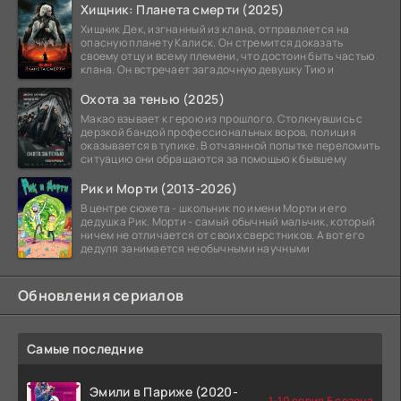
Хищник: Планета смерти (2025)
Хищник Дек, изгнанный из клана, отправляется на
опасную планету Калиск. Он стремится доказать
своему отцу и всему племени, что достоин быть частью
клана. Он встречает загадочную девушку Тию и
Охота за тенью (2025)
Макао взывает к герою из прошлого. Столкнувшись с
дерзкой бандой профессиональных воров, полиция
оказывается в тупике. В отчаянной попытке переломить
ситуацию они обращаются за помощью к бывшему
Рик и Морти (2013-2026)
В центре сюжета - школьник по имени Морти и его
дедушка Рик. Морти - самый обычный мальчик, который
ничем не отличается от своих сверстников. А вот его
дедуля занимается необычными научными
Обновления сериалов
Самые последние
Эмили в Париже (2020-
1-10 серия 5 сезона