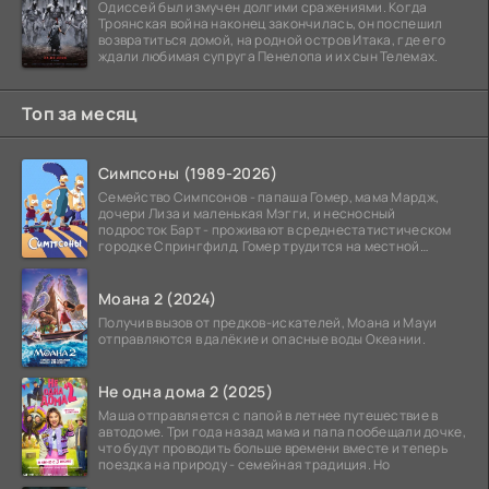
Одиссей был измучен долгими сражениями. Когда
Троянская война наконец закончилась, он поспешил
возвратиться домой, на родной остров Итака, где его
ждали любимая супруга Пенелопа и их сын Телемах.
Топ за месяц
Симпсоны (1989-2026)
Семейство Симпсонов - папаша Гомер, мама Мардж,
дочери Лиза и маленькая Мэгги, и несносный
подросток Барт - проживают в среднестатистическом
городке Спрингфилд. Гомер трудится на местной
атомной
Моана 2 (2024)
Получив вызов от предков-искателей, Моана и Мауи
отправляются в далёкие и опасные воды Океании.
Не одна дома 2 (2025)
Маша отправляется с папой в летнее путешествие в
автодоме. Три года назад мама и папа пообещали дочке,
что будут проводить больше времени вместе и теперь
поездка на природу - семейная традиция. Но