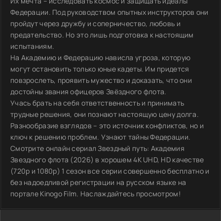
Их мечта – исследовать космос и защищать идеалы
Федерации. Под руководством опытных инструкторов они
пройдут через дружбу и соперничество, любовь и
предательство. Но это лишь подготовка к настоящим
испытаниям.
На Академию и Федерацию нависла угроза, которую
могут остановить только юные кадеты. Им придется
повзрослеть, проявить мужество и доказать, что они
достойны звания офицеров Звёздного флота.
Учась брать на себя ответственность и принимать
трудные решения, они познают настоящую цену долга.
Разнообразие взглядов – это источник конфликтов, но и
ключ к решению проблем. Узнают тайны Федерации.
Смотрите онлайн сериал Звездный путь: Академия
Звездного флота (2026) в хорошем 4K UHD, HD качестве
(720p и 1080p) 1 сезон все серии совершенно бесплатно и
без надоедливой регистрации на русском языке на
портале Kinogo Film. Наслаждайтесь просмотром!