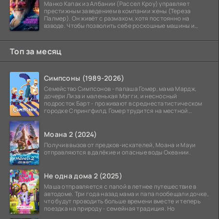
Манко Капак из Албании (Рассел Кроу) управляет
престижным заведением в компании жены (Тереза
Палмер). Он живёт с размахом, хотя постоянно на
взводе. Чтобы позволить себе роскошные машины и
жильё в
Топ за месяц
Симпсоны (1989-2026)
Семейство Симпсонов - папаша Гомер, мама Мардж,
дочери Лиза и маленькая Мэгги, и несносный
подросток Барт - проживают в среднестатистическом
городке Спрингфилд. Гомер трудится на местной
атомной
Моана 2 (2024)
Получив вызов от предков-искателей, Моана и Мауи
отправляются в далёкие и опасные воды Океании.
Не одна дома 2 (2025)
Маша отправляется с папой в летнее путешествие в
автодоме. Три года назад мама и папа пообещали дочке,
что будут проводить больше времени вместе и теперь
поездка на природу - семейная традиция. Но