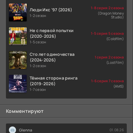
1-8 серия 2 сезона
Люди Икс '97 (2026)
(Dragon Money
1-2 сезон
Studio)
Не с первой попытки
1-5 серия 5 сезона
(2020-2026)
(Coldfilm)
1-5 сезон
Сто лет одиночества
1 серия 2 сезона
(2024-2026)
(LostFilm)
1-2 сезон
Тёмная сторона ринга
1-6 серия 7 сезона
(2019-2026)
(AMS)
1-7 сезон
Комментируют
Glenna
01.08.26