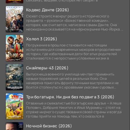
связана с вещами, о которых не говорят в
Кодекс Данте (2026)
Сюжет строится вокруг редкого исторического
предмета — рукописи «Божественной комедии»,
которая, как считается, написана самим Данте. Она
неожиданно оказывается на чёрном рынке Нью-Йорка.
Её покупает
Холоп 3 (2026)
Погружение в прошлое становится настоящим
испытанием для современных мажоров в продолжении
истории, где избалованные дети богатых родителей
сталкиваются с непростыми условиями жизни в
Снайперы-43 (2026)
Выпускница военного училища мечтает применить
навыки поражения целей в реальных боях. Она
намерена помогать фронту точными выстрелами и не
боится столкнуться с кровавыми ужасами суровых
сражений.
Три богатыря. Ни дня без подвига 3 (2026)
Отважные и смекалистые богатырские друзья — Алеша
Попович, Добрыня Никитич и Илья Муромец — стоят на
страже мирного существования своей страны и всегда
готовы прийти на помощь тем, кто оказался в
Ночной бизнес (2026)