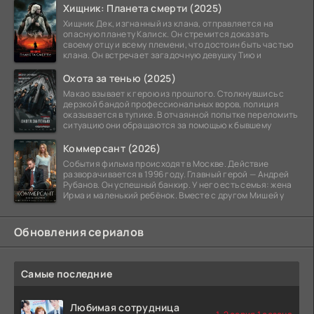
Хищник: Планета смерти (2025)
Хищник Дек, изгнанный из клана, отправляется на
опасную планету Калиск. Он стремится доказать
своему отцу и всему племени, что достоин быть частью
клана. Он встречает загадочную девушку Тию и
Охота за тенью (2025)
Макао взывает к герою из прошлого. Столкнувшись с
дерзкой бандой профессиональных воров, полиция
оказывается в тупике. В отчаянной попытке переломить
ситуацию они обращаются за помощью к бывшему
Коммерсант (2026)
События фильма происходят в Москве. Действие
разворачивается в 1996 году. Главный герой — Андрей
Рубанов. Он успешный банкир. У него есть семья: жена
Ирма и маленький ребёнок. Вместе с другом Мишей у
Обновления сериалов
Самые последние
Любимая сотрудница