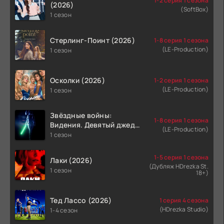
1-2 серия 1 сезона
(2026)
(SoftBox)
1 сезон
Стерлинг-Поинт (2026)
1-8 серия 1 сезона
(LE-Production)
1 сезон
Осколки (2026)
1-2 серия 1 сезона
(LE-Production)
1 сезон
Звёздные войны:
1-8 серия 1 сезона
Видения. Девятый джедай
(LE-Production)
(2026)
1 сезон
1-5 серия 1 сезона
Лаки (2026)
(Дубляж HDrezka St.
1 сезон
18+)
Тед Лассо (2026)
1 серия 4 сезона
(HDrezka Studio)
1-4 сезон