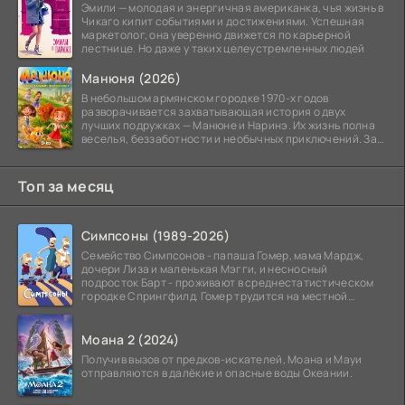
Эмили — молодая и энергичная американка, чья жизнь в
Чикаго кипит событиями и достижениями. Успешная
маркетолог, она уверенно движется по карьерной
лестнице. Но даже у таких целеустремленных людей
Манюня (2026)
В небольшом армянском городке 1970-х годов
разворачивается захватывающая история о двух
лучших подружках — Манюне и Наринэ. Их жизнь полна
веселья, беззаботности и необычных приключений. За
девочками
Топ за месяц
Симпсоны (1989-2026)
Семейство Симпсонов - папаша Гомер, мама Мардж,
дочери Лиза и маленькая Мэгги, и несносный
подросток Барт - проживают в среднестатистическом
городке Спрингфилд. Гомер трудится на местной
атомной
Моана 2 (2024)
Получив вызов от предков-искателей, Моана и Мауи
отправляются в далёкие и опасные воды Океании.