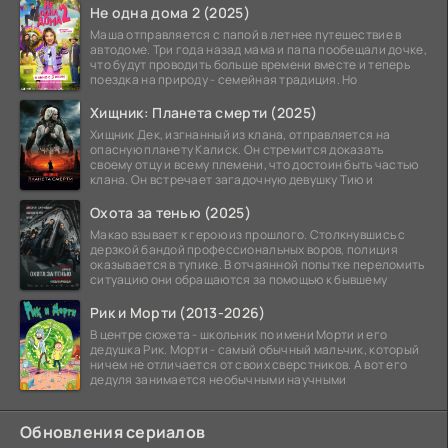
Не одна дома 2 (2025)
Маша отправляется с папой в летнее путешествие в
автодоме. Три года назад мама и папа пообещали дочке,
что будут проводить больше времени вместе и теперь
поездка на природу - семейная традиция. Но
Хищник: Планета смерти (2025)
Хищник Дек, изгнанный из клана, отправляется на
опасную планету Калиск. Он стремится доказать
своему отцу и всему племени, что достоин быть частью
клана. Он встречает загадочную девушку Тию и
Охота за тенью (2025)
Макао взывает к герою из прошлого. Столкнувшись с
дерзкой бандой профессиональных воров, полиция
оказывается в тупике. В отчаянной попытке переломить
ситуацию они обращаются за помощью к бывшему
Рик и Морти (2013-2026)
В центре сюжета - школьник по имени Морти и его
дедушка Рик. Морти - самый обычный мальчик, который
ничем не отличается от своих сверстников. А вот его
дедуля занимается необычными научными
Обновления сериалов