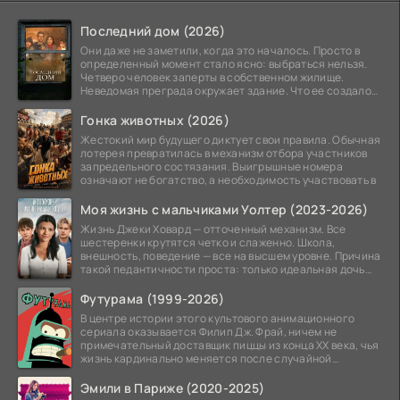
Последний дом (2026)
Они даже не заметили, когда это началось. Просто в
определенный момент стало ясно: выбраться нельзя.
Четверо человек заперты в собственном жилище.
Неведомая преграда окружает здание. Что ее создало
—
Гонка животных (2026)
Жестокий мир будущего диктует свои правила. Обычная
лотерея превратилась в механизм отбора участников
запредельного состязания. Выигрышные номера
означают не богатство, а необходимость участвовать в
Моя жизнь с мальчиками Уолтер (2023-2026)
Жизнь Джеки Ховард — отточенный механизм. Все
шестеренки крутятся четко и слаженно. Школа,
внешность, поведение — все на высшем уровне. Причина
такой педантичности проста: только идеальная дочь
может
Футурама (1999-2026)
В центре истории этого культового анимационного
сериала оказывается Филип Дж. Фрай, ничем не
примечательный доставщик пиццы из конца XX века, чья
жизнь кардинально меняется после случайной
заморозки
Эмили в Париже (2020-2025)