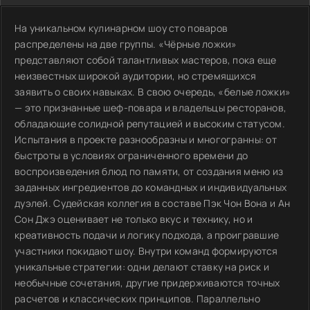
На уникальном кулинарном шоу сто поваров
распределены на две группы. «Чёрные ложки»
представляют собой талантливых мастеров, пока еще
неизвестных широкой аудитории, но стремящихся
заявить о своих навыках. В свою очередь, «белые ложки»
— это признанные шеф-повара и владельцы ресторанов,
обладающие солидной репутацией и высоким статусом.
Испытания в проекте разнообразны и многогранны: от
быстроты в условиях ограниченного времени до
воспроизведения блюд по памяти, от создания меню из
заданных ингредиентов до командных и индивидуальных
дуэлей. Судейская коллегия в составе Пэк Чон Вона и Ан
Сон Джэ оценивает не только вкус и технику, но и
креативность подачи и логику подхода, а проигравшие
участники покидают шоу. Внутри команд формируются
уникальные стратегии: одни делают ставку на риск и
необычные сочетания, другие придерживаются точных
расчетов и классических принципов. Параллельно