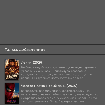
Только добавленные
Ленин (2026)
Глубоко в индийской провинции существует деревня с
ужасающим обычаем. Шрирампурам ежегодно
погружается не в праздничное веселье, а в пучину
насилия. Ритуальное противостояние стало
обязательной
Человек-паук: Новый день (2026)
Вообразите: вас забыли все, кого вы обожали. Не
уехали, не исчезли — забыли, так как чужое колдовство
аккуратно стёрло вас из их мыслей, как неправильную
запись из дневника. Питер Паркер существует