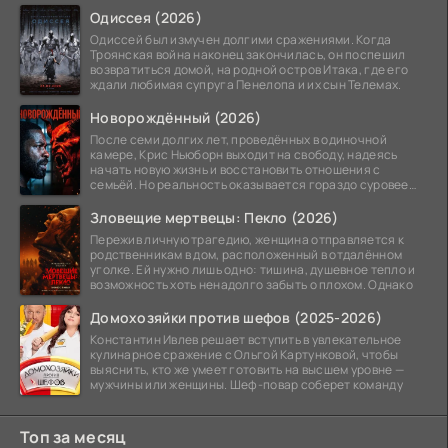
Одиссея (2026)
Одиссей был измучен долгими сражениями. Когда
Троянская война наконец закончилась, он поспешил
возвратиться домой, на родной остров Итака, где его
ждали любимая супруга Пенелопа и их сын Телемах.
Новорождённый (2026)
После семи долгих лет, проведённых в одиночной
камере, Крис Ньюборн выходит на свободу, надеясь
начать новую жизнь и восстановить отношения с
семьёй. Но реальность оказывается гораздо суровее
его
Зловещие мертвецы: Пекло (2026)
Пережив личную трагедию, женщина отправляется к
родственникам в дом, расположенный в отдалённом
уголке. Ей нужно лишь одно: тишина, душевное тепло и
возможность хоть ненадолго забыть о плохом. Однако
Домохозяйки против шефов (2025-2026)
Константин Ивлев решает вступить в увлекательное
кулинарное сражение с Ольгой Картунковой, чтобы
выяснить, кто же умеет готовить на высшем уровне —
мужчины или женщины. Шеф-повар соберет команду
Топ за месяц