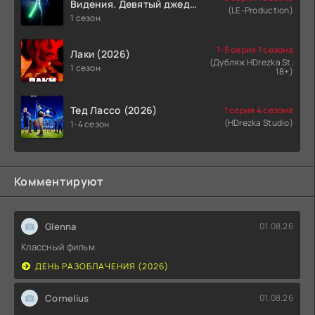
Видения. Девятый джедай
(LE-Production)
(2026)
1 сезон
1-5 серия 1 сезона
Лаки (2026)
(Дубляж HDrezka St.
1 сезон
18+)
Тед Лассо (2026)
1 серия 4 сезона
(HDrezka Studio)
1-4 сезон
Комментируют
Glenna
01.08.26
Классный фильм.
ДЕНЬ РАЗОБЛАЧЕНИЯ (2026)
Cornelius
01.08.26