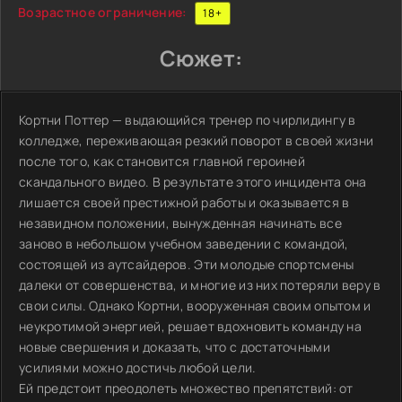
Возрастное ограничение:
18+
Сюжет:
Кортни Поттер — выдающийся тренер по чирлидингу в
колледже, переживающая резкий поворот в своей жизни
после того, как становится главной героиней
скандального видео. В результате этого инцидента она
лишается своей престижной работы и оказывается в
незавидном положении, вынужденная начинать все
заново в небольшом учебном заведении с командой,
состоящей из аутсайдеров. Эти молодые спортсмены
далеки от совершенства, и многие из них потеряли веру в
свои силы. Однако Кортни, вооруженная своим опытом и
неукротимой энергией, решает вдохновить команду на
новые свершения и доказать, что с достаточными
усилиями можно достичь любой цели.
Ей предстоит преодолеть множество препятствий: от