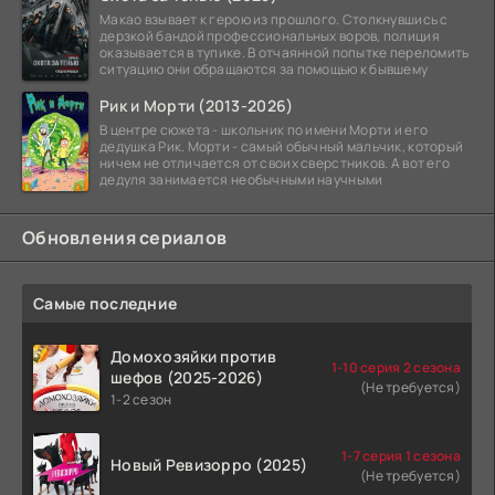
Макао взывает к герою из прошлого. Столкнувшись с
дерзкой бандой профессиональных воров, полиция
оказывается в тупике. В отчаянной попытке переломить
ситуацию они обращаются за помощью к бывшему
Рик и Морти (2013-2026)
В центре сюжета - школьник по имени Морти и его
дедушка Рик. Морти - самый обычный мальчик, который
ничем не отличается от своих сверстников. А вот его
дедуля занимается необычными научными
Обновления сериалов
Самые последние
Домохозяйки против
1-10 серия 2 сезона
шефов (2025-2026)
(Не требуется)
1-2 сезон
1-7 серия 1 сезона
Новый Ревизорро (2025)
(Не требуется)