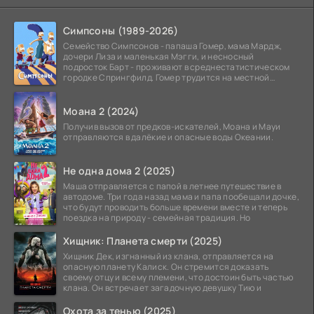
Симпсоны (1989-2026)
Семейство Симпсонов - папаша Гомер, мама Мардж,
дочери Лиза и маленькая Мэгги, и несносный
подросток Барт - проживают в среднестатистическом
городке Спрингфилд. Гомер трудится на местной
атомной
Моана 2 (2024)
Получив вызов от предков-искателей, Моана и Мауи
отправляются в далёкие и опасные воды Океании.
Не одна дома 2 (2025)
Маша отправляется с папой в летнее путешествие в
автодоме. Три года назад мама и папа пообещали дочке,
что будут проводить больше времени вместе и теперь
поездка на природу - семейная традиция. Но
Хищник: Планета смерти (2025)
Хищник Дек, изгнанный из клана, отправляется на
опасную планету Калиск. Он стремится доказать
своему отцу и всему племени, что достоин быть частью
клана. Он встречает загадочную девушку Тию и
Охота за тенью (2025)