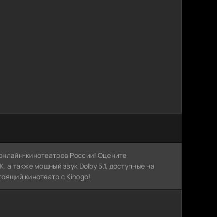
х онлайн-кинотеатров России! Оцените
, а также мощный звук Dolby 5.1, доступные на
тоящий кинотеатр с Kinogo!