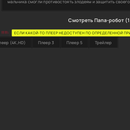
мальчика смогли противостоять злодеям и защитить своего
Смотреть Папа-робот (1
!!!!:
ЕСЛИ КАКОЙ-ТО ПЛЕЕР НЕДОСТУПЕН ПО ОПРЕДЕЛЕННОЙ ПР
леер (4K,HD)
Плеер 3
Плеер 5
Трейлер