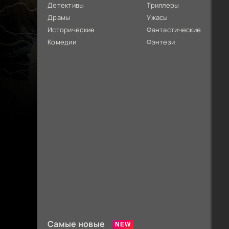
Детективы
Триллеры
Драмы
Ужасы
Исторические
Фантастические
Комедии
Фэнтези
Самые новые