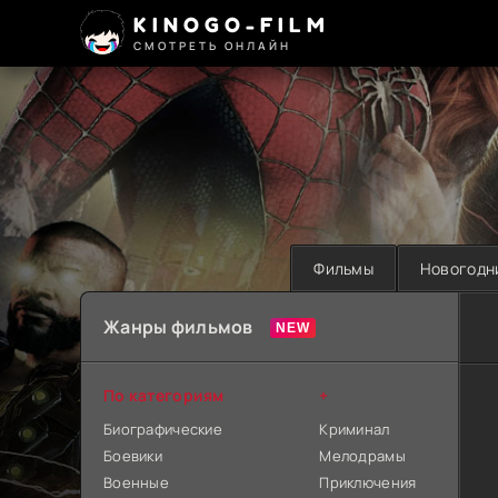
KINOGO-FILM
СМОТРЕТЬ ОНЛАЙН
Фильмы
Новогодн
Жанры фильмов
По категориям
+
Биографические
Криминал
Боевики
Мелодрамы
Военные
Приключения