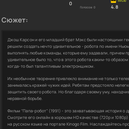
0
4.8
Голосов:
0
Сюжет:
Джош Карсон и его младший брат Мэкс были настоящими ген
решили создать нечто удивительное - робота по имени Ньюм
выполнять любые команды, которые ему задавали, причем пр
удивительное было то, что в этого робота каким-то образом
когда-то был талантливым электронщиком.
Их необычное творение привлекло внимание не только теле
занималась кражей чужих идей. Ребятам предстояло нелегко
защитить своего робота. Но благодаря своему уму, находчив
неравной борьбе.
Фильм "Папа-робот" (1991) - это захватывающая история о д
Смотрите его онлайн в хорошем HD качестве (720p и 1080p
на русском языке на портале Kinogo Film. Наслаждайтесь пр