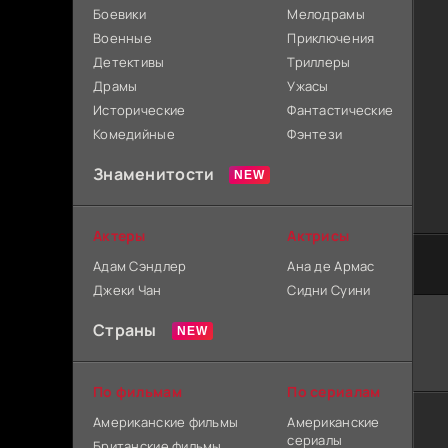
Боевики
Мелодрамы
Военные
Приключения
Детективы
Триллеры
Драмы
Ужасы
Исторические
Фантастические
Комедийные
Фэнтези
Знаменитости
Актеры
Актрисы
Адам Сэндлер
Ана де Армас
Джеки Чан
Сидни Суини
Страны
По фильмам
По сериалам
Американские фильмы
Американские
сериалы
Британские фильмы