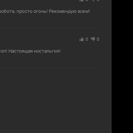
 робота, просто огонь! Рекомендую всем!
0
0
 топ! Настоящая ностальгия!