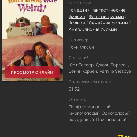
Категории:
Комедии
/
Фантастические
фильмы
/
Фэнтези фильмы
/
Фильмы
/
Семейные фильмы
/
Американские фильмы
Режиссёр:
Тони Куксон
Сценарий:
Юст Бетсер, Джоан Боргсен,
Бенни Корзен, Pernille Siesbye
ПРОСМОТР ОНЛАЙН
Продолжительность:
01:32
Озвучка:
Профессиональный
многоголосый, Одноголосый
закадровый, Оригинальный