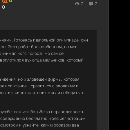
2
2
0
иями. Готовясь к школьной олимпиаде, они
эн. Этот робот был особенным, он мог
инимал их "с голоса". Но самое
 воплотился дух отца мальчиков, который
видения, но и зловещей фирмы, которая
е испытание - сразиться с злодеями и
ости и силе воли, они смогли победить в
ружбе, семье и борьбе за справедливость.
) совершенно бесплатно и без регистрации
осмотром и узнайте, каким образом два