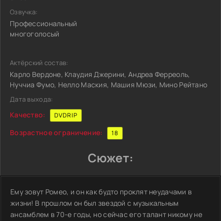
Озвучка:
Профессиональный
многоголосый
Актёрский состав:
Карло Вердоне, Клаудия Джерини, Андреа Ферреоль,
Нуччиа Фумо, Нелло Маския, Машия Мюзи, Мино Рейтано
Дата выхода:
Качество:
DVDRIP
Возрастное ограничение:
18
Сюжет:
Ему зовут Ромео, и он как будто проклят неудачами в
жизни! В прошлом он был звездой с музыкальным
ансамблем в 70-е годы, но сейчас его талант никому не