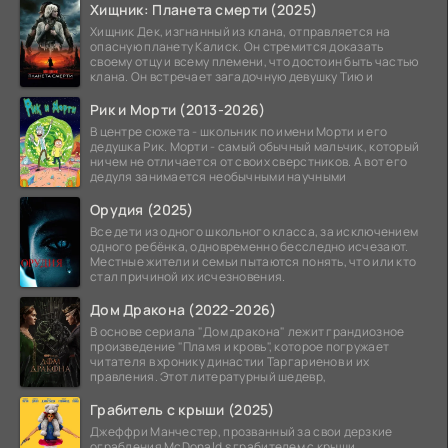
Хищник: Планета смерти (2025)
Хищник Дек, изгнанный из клана, отправляется на
опасную планету Калиск. Он стремится доказать
своему отцу и всему племени, что достоин быть частью
клана. Он встречает загадочную девушку Тию и
Рик и Морти (2013-2026)
В центре сюжета - школьник по имени Морти и его
дедушка Рик. Морти - самый обычный мальчик, который
ничем не отличается от своих сверстников. А вот его
дедуля занимается необычными научными
Орудия (2025)
Все дети из одного школьного класса, за исключением
одного ребёнка, одновременно бесследно исчезают.
Местные жители и семьи пытаются понять, что или кто
стал причиной их исчезновения.
Дом Дракона (2022-2026)
В основе сериала "Дом дракона" лежит грандиозное
произведение "Пламя и кровь", которое погружает
читателя в хронику династии Таргариенов и их
правления. Этот литературный шедевр,
Грабитель с крыши (2025)
Джеффри Манчестер, прозванный за свои дерзкие
ограбления McDonald s грабителем с крыши,