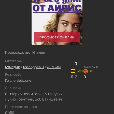
ПРОСМОТР ОНЛАЙН
Производство: Италия
Категории:
0
Комедии
/
Мелодрамы
/
Фильмы
Голосов:
0
Режиссёр:
6.2
0
Карло Вердоне
Сценарий:
Витторио Чекки Гори, Рита Русич,
Лучио Трентини, Боб Вайнштейн
Продолжительность:
01:50