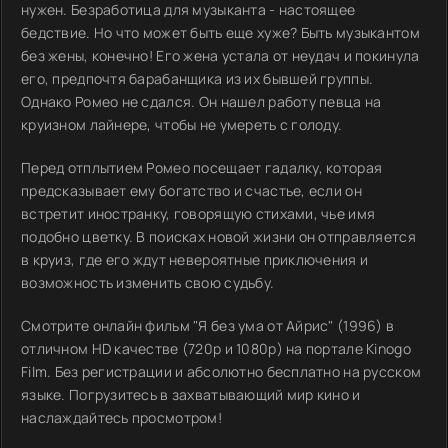
нужен. Безработица для музыканта - настоящее
бедствие. Но что может быть еще хуже? Быть музыкантом
без жены, конечно! Его жена устала от неудач и покинула
его, предпочтя барабанщика из их бывшей группы.
Однако Ромео не сдался. Он нашел работу певца на
круизном лайнере, чтобы не умереть с голоду.
Перед отплытием Ромео посещает гадалку, которая
предсказывает ему богатство и счастье, если он
встретит иностранку, говорящую стихами, чье имя
подобно цветку. В поисках новой жизни он отправляется
в круиз, где его ждут невероятные приключения и
возможность изменить свою судьбу.
Смотрите онлайн фильм "Я без ума от Айрис" (1996) в
отличном HD качестве (720p и 1080p) на портале Kinogo
Film. Без регистрации и абсолютно бесплатно на русском
языке. Погрузитесь в захватывающий мир кино и
наслаждайтесь просмотром!