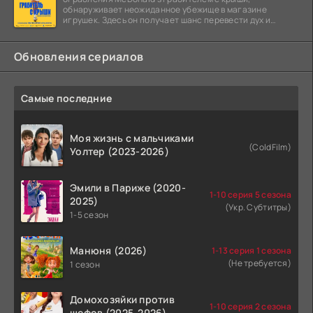
обнаруживает неожиданное убежище в магазине
игрушек. Здесь он получает шанс перевести дух и
залечь на дно. Но
Обновления сериалов
Самые последние
Моя жизнь с мальчиками
(ColdFilm)
Уолтер (2023-2026)
Эмили в Париже (2020-
1-10 серия 5 сезона
2025)
(Укр. Субтитры)
1-5 сезон
Манюня (2026)
1-13 серия 1 сезона
(Не требуется)
1 сезон
Домохозяйки против
1-10 серия 2 сезона
шефов (2025-2026)