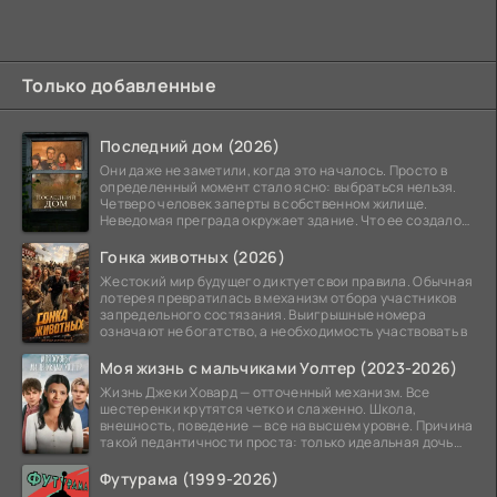
Только добавленные
Последний дом (2026)
Они даже не заметили, когда это началось. Просто в
определенный момент стало ясно: выбраться нельзя.
Четверо человек заперты в собственном жилище.
Неведомая преграда окружает здание. Что ее создало
—
Гонка животных (2026)
Жестокий мир будущего диктует свои правила. Обычная
лотерея превратилась в механизм отбора участников
запредельного состязания. Выигрышные номера
означают не богатство, а необходимость участвовать в
Моя жизнь с мальчиками Уолтер (2023-2026)
Жизнь Джеки Ховард — отточенный механизм. Все
шестеренки крутятся четко и слаженно. Школа,
внешность, поведение — все на высшем уровне. Причина
такой педантичности проста: только идеальная дочь
может
Футурама (1999-2026)