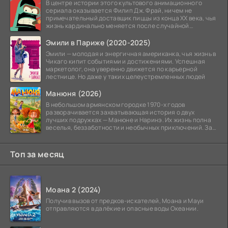
В центре истории этого культового анимационного
сериала оказывается Филип Дж. Фрай, ничем не
примечательный доставщик пиццы из конца XX века, чья
жизнь кардинально меняется после случайной
заморозки
Эмили в Париже (2020-2025)
Эмили — молодая и энергичная американка, чья жизнь в
Чикаго кипит событиями и достижениями. Успешная
маркетолог, она уверенно движется по карьерной
лестнице. Но даже у таких целеустремленных людей
Манюня (2026)
В небольшом армянском городке 1970-х годов
разворачивается захватывающая история о двух
лучших подружках — Манюне и Наринэ. Их жизнь полна
веселья, беззаботности и необычных приключений. За
девочками
Топ за месяц
Моана 2 (2024)
Получив вызов от предков-искателей, Моана и Мауи
отправляются в далёкие и опасные воды Океании.