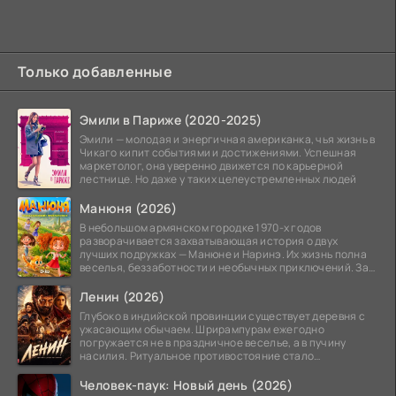
Только добавленные
Эмили в Париже (2020-2025)
Эмили — молодая и энергичная американка, чья жизнь в
Чикаго кипит событиями и достижениями. Успешная
маркетолог, она уверенно движется по карьерной
лестнице. Но даже у таких целеустремленных людей
Манюня (2026)
В небольшом армянском городке 1970-х годов
разворачивается захватывающая история о двух
лучших подружках — Манюне и Наринэ. Их жизнь полна
веселья, беззаботности и необычных приключений. За
девочками
Ленин (2026)
Глубоко в индийской провинции существует деревня с
ужасающим обычаем. Шрирампурам ежегодно
погружается не в праздничное веселье, а в пучину
насилия. Ритуальное противостояние стало
обязательной
Человек-паук: Новый день (2026)