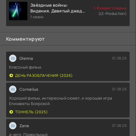
Звёздные войны:
1-8 серия 1 сезона
Видения. Девятый джедай
(LE-Production)
(2026)
1 сезон
Комментируют
Glenna
01.08.26
Классный фильм.
ДЕНЬ РАЗОБЛАЧЕНИЯ (2026)
Cornelius
01.08.26
Хороший фильм, интересный сюжет, и хорошая игра
Елизаветы Боярской .
ТОННЕЛЬ (2025)
Zane
01.08.26
а чего. Прикольный.