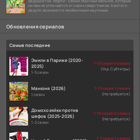
дедушка Рик. Морти - самый обычный мальчик, который
ничем не отличается от своих сверстников. А вот его
дедуля занимается необычными научными
Обновления сериалов
Самые последние
Эмили в Париже (2020-
1-10 серия 5 сезона
2025)
(Укр. Субтитры)
1-5 сезон
Манюня (2026)
1-13 серия 1 сезона
(Не требуется)
1 сезон
Домохозяйки против
1-10 серия 2 сезона
шефов (2025-2026)
(Не требуется)
1-2 сезон
1-7 серия 1 сезона