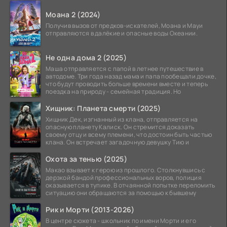
Моана 2 (2024)
Получив вызов от предков-искателей, Моана и Мауи
отправляются в далёкие и опасные воды Океании.
Не одна дома 2 (2025)
Маша отправляется с папой в летнее путешествие в
автодоме. Три года назад мама и папа пообещали дочке,
что будут проводить больше времени вместе и теперь
поездка на природу - семейная традиция. Но
Хищник: Планета смерти (2025)
Хищник Дек, изгнанный из клана, отправляется на
опасную планету Калиск. Он стремится доказать
своему отцу и всему племени, что достоин быть частью
клана. Он встречает загадочную девушку Тию и
Охота за тенью (2025)
Макао взывает к герою из прошлого. Столкнувшись с
дерзкой бандой профессиональных воров, полиция
оказывается в тупике. В отчаянной попытке переломить
ситуацию они обращаются за помощью к бывшему
Рик и Морти (2013-2026)
В центре сюжета - школьник по имени Морти и его