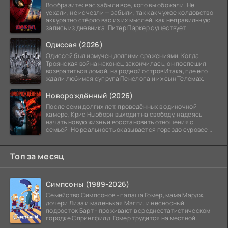
Вообразите: вас забыли все, кого вы обожали. Не
уехали, не исчезли — забыли, так как чужое колдовство
аккуратно стёрло вас из их мыслей, как неправильную
запись из дневника. Питер Паркер существует
Одиссея (2026)
Одиссей был измучен долгими сражениями. Когда
Троянская война наконец закончилась, он поспешил
возвратиться домой, на родной остров Итака, где его
ждали любимая супруга Пенелопа и их сын Телемах.
Новорождённый (2026)
После семи долгих лет, проведённых в одиночной
камере, Крис Ньюборн выходит на свободу, надеясь
начать новую жизнь и восстановить отношения с
семьёй. Но реальность оказывается гораздо суровее
его
Топ за месяц
Симпсоны (1989-2026)
Семейство Симпсонов - папаша Гомер, мама Мардж,
дочери Лиза и маленькая Мэгги, и несносный
подросток Барт - проживают в среднестатистическом
городке Спрингфилд. Гомер трудится на местной
атомной