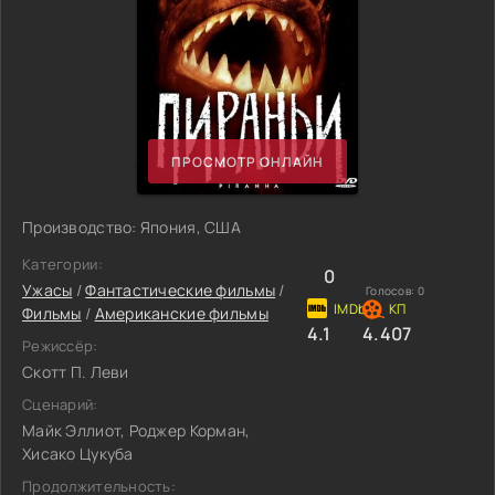
ПРОСМОТР ОНЛАЙН
Производство: Япония, США
Категории:
0
Ужасы
/
Фантастические фильмы
/
Голосов:
0
Фильмы
/
Американские фильмы
4.1
4.407
Режиссёр:
Скотт П. Леви
Сценарий:
Майк Эллиот, Роджер Корман,
Хисако Цукуба
Продолжительность: