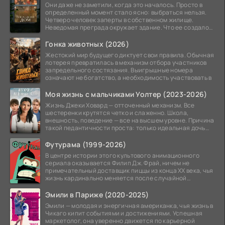
Они даже не заметили, когда это началось. Просто в
определенный момент стало ясно: выбраться нельзя.
Четверо человек заперты в собственном жилище.
Неведомая преграда окружает здание. Что ее создало
—
Гонка животных (2026)
Жестокий мир будущего диктует свои правила. Обычная
лотерея превратилась в механизм отбора участников
запредельного состязания. Выигрышные номера
означают не богатство, а необходимость участвовать в
Моя жизнь с мальчиками Уолтер (2023-2026)
Жизнь Джеки Ховард — отточенный механизм. Все
шестеренки крутятся четко и слаженно. Школа,
внешность, поведение — все на высшем уровне. Причина
такой педантичности проста: только идеальная дочь
может
Футурама (1999-2026)
В центре истории этого культового анимационного
сериала оказывается Филип Дж. Фрай, ничем не
примечательный доставщик пиццы из конца XX века, чья
жизнь кардинально меняется после случайной
заморозки
Эмили в Париже (2020-2025)
Эмили — молодая и энергичная американка, чья жизнь в
Чикаго кипит событиями и достижениями. Успешная
маркетолог, она уверенно движется по карьерной