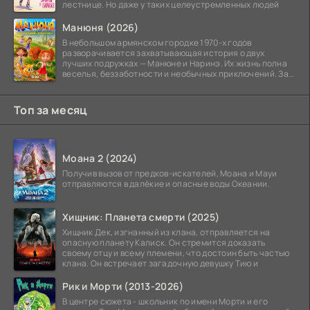
лестнице. Но даже у таких целеустремленных людей
Манюня (2026)
В небольшом армянском городке 1970-х годов
разворачивается захватывающая история о двух
лучших подружках — Манюне и Наринэ. Их жизнь полна
веселья, беззаботности и необычных приключений. За
девочками
Топ за месяц
Моана 2 (2024)
Получив вызов от предков-искателей, Моана и Мауи
отправляются в далёкие и опасные воды Океании.
Хищник: Планета смерти (2025)
Хищник Дек, изгнанный из клана, отправляется на
опасную планету Калиск. Он стремится доказать
своему отцу и всему племени, что достоин быть частью
клана. Он встречает загадочную девушку Тию и
Рик и Морти (2013-2026)
В центре сюжета - школьник по имени Морти и его