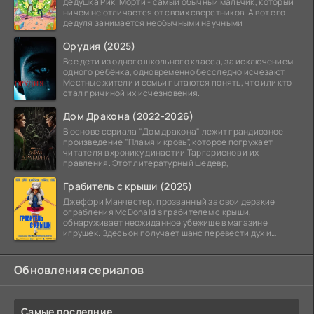
дедушка Рик. Морти - самый обычный мальчик, который
ничем не отличается от своих сверстников. А вот его
дедуля занимается необычными научными
Орудия (2025)
Все дети из одного школьного класса, за исключением
одного ребёнка, одновременно бесследно исчезают.
Местные жители и семьи пытаются понять, что или кто
стал причиной их исчезновения.
Дом Дракона (2022-2026)
В основе сериала "Дом дракона" лежит грандиозное
произведение "Пламя и кровь", которое погружает
читателя в хронику династии Таргариенов и их
правления. Этот литературный шедевр,
Грабитель с крыши (2025)
Джеффри Манчестер, прозванный за свои дерзкие
ограбления McDonald s грабителем с крыши,
обнаруживает неожиданное убежище в магазине
игрушек. Здесь он получает шанс перевести дух и
залечь на дно. Но
Обновления сериалов
Самые последние