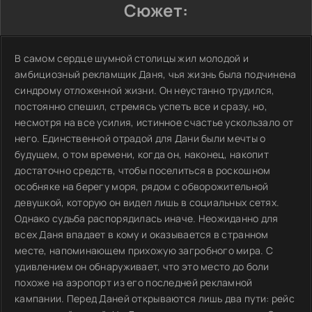
Сюжет:
В самом сердце шумной столицы жил молодой и
амбициозный рекламщик Даня, чья жизнь была подчинена
синдрому отложенной жизни. Он неустанно трудился,
постоянно спешил, стремясь успеть все и сразу, но,
несмотря на все усилия, истинное счастье ускользало от
него. Единственной отрадой для Дани были мечты о
будущем, о том времени, когда он, наконец, накопит
достаточно средств, чтобы поселиться в роскошном
особняке на берегу моря, рядом с обворожительной
девушкой, которую он видел лишь в социальных сетях.
Однако судьба распорядилась иначе. Неожиданно для
всех Даня впадает в кому и оказывается в странном
месте, напоминающем прихожую загробного мира. С
удивлением он обнаруживает, что это место до боли
похоже на аэропорт из его последней рекламной
кампании. Перед Даней открываются лишь два пути: рейс