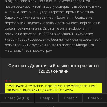
в ад или рейс в рай. Но Даня не намерен сдаваться. Он
полон решимости найти другую дверь, путь обратно в мир
живых. А пока он вынужден коротать время в местном
баре с ироничным названием «Дорогая, я больше не
перезвоню», надеясь на чудо и возможность вернуться к
своей прежней жизни. Смотрите онлайн Дорогая, я
больше не перезвоню (2025) в хорошем HD качестве
(720p и 1080p) совершенно бесплатно и без надоедливой
регистрации на русском языке на портале Kinogo Film.
Наслаждайтесь просмотром!
Смотреть Дорогая, я больше не перезвоню
(2025) онлайн
!!!!:
ЕСЛИ КАКОЙ-ТО ПЛЕЕР НЕДОСТУПЕН ПО ОПРЕДЕЛЕННОЙ
ПРИЧИНЕ, ВЫБИРАЙТЕ ДРУГОЙ ИЗ СПИСКА
Плеер (4K,HD)
Плеер 2
Плеер 3
Плеер 5